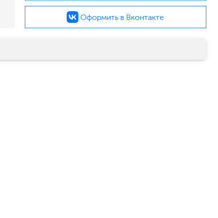
Оформить в Вконтакте
малярный флизелин
стеклообои под покраску
стеклохолст, паутинка
флизелиновые обои под покраску