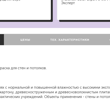
для мытья посуды
Эксперт
для стирки и ухода за тканями
для ковров и текстильных изделий
специализированные чистящие средств
универсальные чистящие средства
дезинфицирующие средства
Е
ЦЕНЫ
ТЕХ. ХАРАКТЕРИСТИКИ
гент
аска для стен и потолков.
ниях с нормальной и повышенной влажностью с высокими экс
картону, древесностружечным и древесноволокнистым плитам.
ктических учреждений. Объекты применения - стены и пото