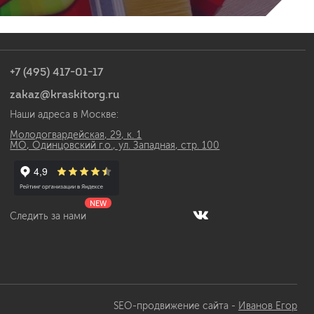
+7 (495) 417-01-17
zakaz@kraskitorg.ru
Наши адреса в Москве:
Молодогвардейская, 29, к. 1
МО, Одинцовский г.о., ул. Западная, стр. 100
NEW
Следить за нами
SEO-продвижение сайта -
Иванов Егор