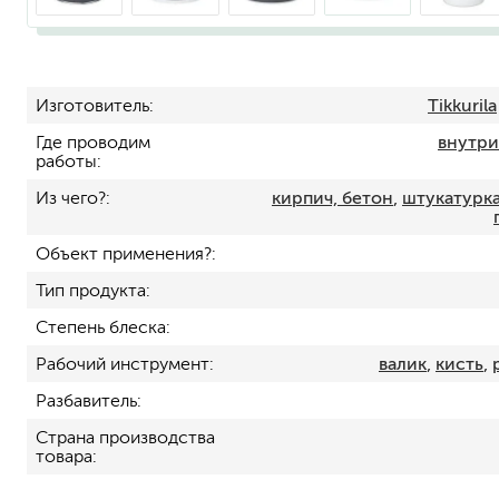
Изготовитель
Tikkurila
Где проводим
внутр
работы
Из чего?
кирпич, бетон
,
штукатурка
для пола
Объект применения?
для радиаторов, батарей
для мебели
Тип продукта
маркерные
Степень блеска
грифельные
Рабочий инструмент
валик
,
кисть
,
магнитные
пожаробезопасные крас
Разбавитель
для дверей
Страна производства
для окон
товара
для ванны и бассейна