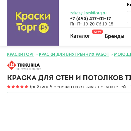
К
zakaz@kraskitorg.ru
+7 (495) 417-01-17
Пн-Пт 10-20 Сб 10-18
NEW
Каталог
Бренды
КРАСКИТОРГ
КРАСКИ ДЛЯ ВНУТРЕННИХ РАБОТ
МОЮЩИ
для наружных работ
для внутренних работ
КРАСКА ДЛЯ СТЕН И ПОТОЛКОВ TI
универсальные
(рейтинг 5 основан на отзывах покупателей - 1
огнебиозащитные
отбеливающие
универсальные
бетоноконтакт и для сл
для древесины