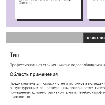
гидропломбы
Эксперт
ОПИСАНИ
краски для штукатурки
эмали для металла
грунтовки
Тип
пропитки для древесины
противогололедный реа
Профессиональная стойкая к мытью водоразбавляемая кр
пены и клеи
Область применения
Предназначена для окраски стен и потолков в помеще
оштукатуренным, зашпатлеванным поверхностям, гипсо
помещениях административной группы лечебно-профила
влажностью.