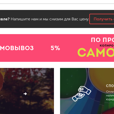
вле?
Напишите нам и мы снизим для Вас цену.
Получить 
ПО ПР
КОПИРО
АМОВЫВОЗ
5%
САМ
СПО
Оплат
 -
нали
юрид