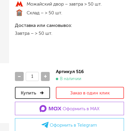
Можайский двор –
завтра > 50 шт.
песок (эффект песчаных вихрей)
Склад –
> 50 шт.
декоративная шпаклевка
травертин, карта мира, арт-бетон
Доставка или самовывоз:
кракелюрные лаки (эффект трещин)
Завтра
–
> 50 шт.
защитные составы, воски, лессировки
шуба
камешковая
короед
мраморная крошка
фактурные краски
Артикул 516
-
+
В наличии
для металла (по ржавчине)
Купить
Заказ в один клик
ПФ-115
эмали универсальные
Оформить в MAX
краски универсальные
резиновая краска
аэрозольные (в баллончиках)
Оформить в Telegram