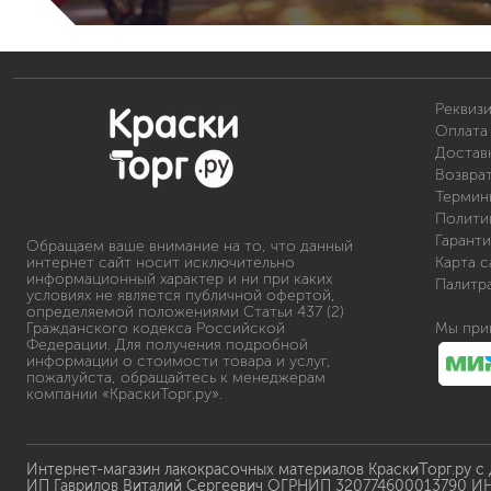
Реквиз
Оплата 
Доставк
Возвра
Термин
Полити
Гаранти
Обращаем ваше внимание на то, что данный
интернет сайт носит исключительно
Карта с
информационный характер и ни при каких
Палитр
условиях не является публичной офертой,
определяемой положениями Статьи 437 (2)
Гражданского кодекса Российской
Мы при
Федерации. Для получения подробной
информации о стоимости товара и услуг,
пожалуйста, обращайтесь к менеджерам
компании «КраскиТорг.ру».
Интернет-магазин лакокрасочных материалов КраскиТорг.ру с
ИП Гаврилов Виталий Сергеевич ОГРНИП 320774600013790 И