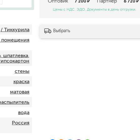
Оптовик
7 200 ₽
Партнер
6 720 ₽
шпатели
Цены с НДС. ЭДО. Документы в день отгрузки.
кельмы
ленты
укрывные материалы
/ Тиккурила
Выбрать
абразивы
и помещения
электроинструмент
аккумуляторный инструмент
, шпатлевка,
гипсокартон
готовые
стены
для дерева
сухие
краска
матовая
распылитель
ки
вода
Россия