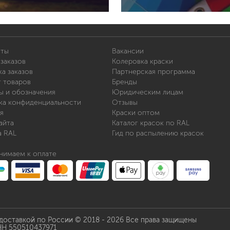
иты
Вакансии
заказов
Колеровка краски
а заказов
Партнерская программа
т товаров
Бренды
ы и обозначения
Юридическим лицам
ка конфиденциальности
Отзывы
я
Краски оптом
айта
Каталог красок по RAL
а RAL
Гид по распылению красок
нимаем к оплате
 доставкой по России © 2018 - 2026 Все права защищены
НН 550510437971