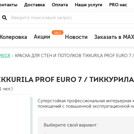
онтакты
Доставка
Оплата
Наши услуги
PRO нас
SALE
Акции
Колеровка
Новости
Заказать в MA
ЕСЯ
КРАСКА ДЛЯ СТЕН И ПОТОЛКОВ TIKKURILA PROF EURO 7
для деревянных фасадов
для минеральных поверхностей
по штукатурке
KKURILA PROF EURO 7 / ТИККУРИЛ
по бетону
 чел.)
Суперстойкая профессиональная интерьерная 
помещений с повышенной эксплуатационной на
акриловые
Выберите свой вариант:
ожных поверхностей
силиконовые универсальные, нейтраль
силиконовые санитарные (антигрибковы