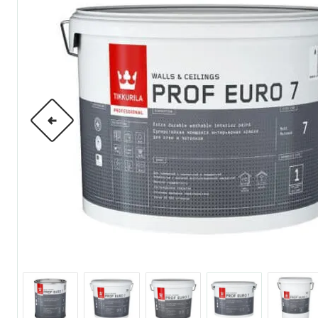
по металлу
антикорозийные
под декоративные штука
для гипсокартона
под штукатурку
для паркета и деревянно
для стен, потолков
для мебели
яхтные
для бани и сауны
для бетона и камня
масла для внутренних ра
масла для террас и нару