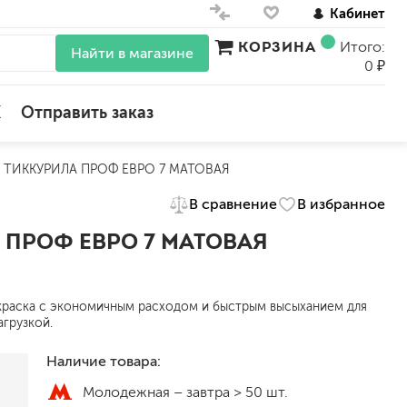
Кабинет
КОРЗИНА
Итого:
Найти в магазине
0 ₽
X
Отправить заказ
 / ТИККУРИЛА ПРОФ ЕВРО 7 МАТОВАЯ
для стен
В сравнение
В избранное
для потолков
для обоев
А ПРОФ ЕВРО 7 МАТОВАЯ
влагостойкие
для кухонь и ванных комнат
колера, красители
краска с экономичным расходом и быстрым высыханием для
моющиеся
грузкой.
Наличие товара:
краски для декора, патина
ные
мокрый шелк
Молодежная –
завтра > 50 шт.
е)
венецианские (эффект мрамора)