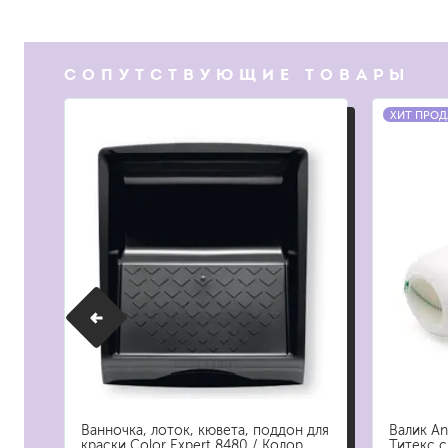
растворители, уайт-спир
средства от плесени
СОПУТСТВУЮЩИЕ ТОВАРЫ
преобразователи ржавчи
ХИТ ПРО
удалители краски
средства от высолов и 
средства для снятия обо
смывка для эпоксидной 
очиститель силикона
удалитель наклеек
гидроизоляция
затирка для плитки
Клей для плитки
наливные полы, ровните
смеси для монтажа тепл
добавки в растворы
штукатурки
 /
Ванночка, лоток, кювета, поддон для
Валик Anz
я
краски Color Expert 8480 / Колор
Титекс 