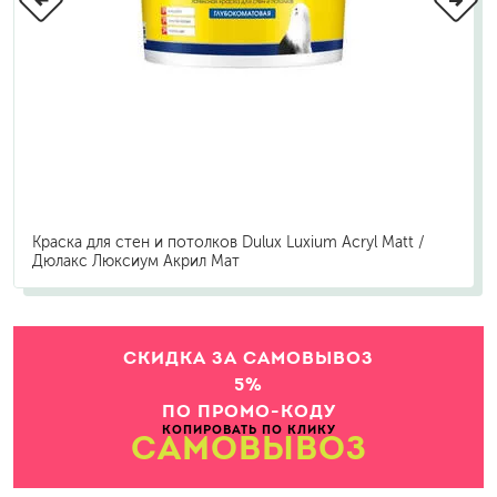
Краска для стен и потолков Dulux Luxium Acryl Matt /
Дюлакс Люксиум Акрил Мат
СКИДКА ЗА САМОВЫВОЗ
5%
ПО ПРОМО-КОДУ
КОПИРОВАТЬ ПО КЛИКУ
САМОВЫВОЗ