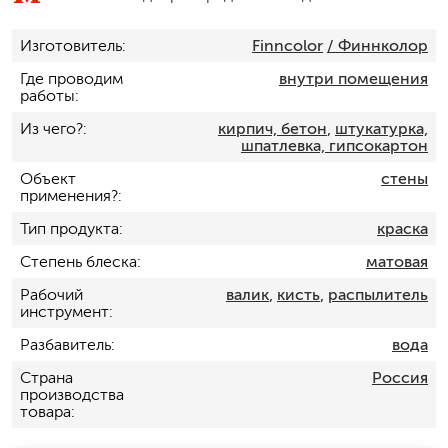
Изготовитель
Finncolor
/ Финнколор
Где проводим
внутри помещения
работы
Из чего?
кирпич, бетон
,
штукатурка,
шпатлевка, гипсокартон
Объект
стены
применения?
Тип продукта
краска
Степень блеска
матовая
Рабочий
валик
,
кисть
,
распылитель
инструмент
Разбавитель
вода
Страна
Россия
производства
товара