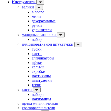
Инструменты
валики
в сборе
мини
декоративные
ручки
удлинители
малярные ванночки
набор
для декоративной штукатурки
губки
кисти
аппликаторы
щётки
кельмы
скребки
мастихины
шпатулетки
терки
кисти
наборы
макловицы
щетка металлическая
краскораспылители