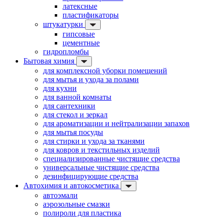
латексные
пластификаторы
штукатурки
гипсовые
цементные
гидропломбы
Бытовая химия
для комплексной уборки помещений
для мытья и ухода за полами
для кухни
для ванной комнаты
для сантехники
для стекол и зеркал
для ароматизации и нейтрализации запахов
для мытья посуды
для стирки и ухода за тканями
для ковров и текстильных изделий
специализированные чистящие средства
универсальные чистящие средства
дезинфицирующие средства
Автохимия и автокосметика
автоэмали
аэрозольные смазки
полироли для пластика