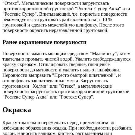
"Отекс". Металлические поверхности загрунтовать
противокоррозионной грунтовкой "Ростекс Супер Аква" или
"Ростекс Супер". Впитывающие, т.е. пористые поверхности
рекомендуется загрунтовать разбавленной на 5–10 %
грунтовкой и сделать межслойную шлифовку. После этого
поверхность окрасить неразбавленной грунтовкой.
Ранее окрашенные поверхности
Поверхность вымыть моющим средством "Маалипесу", затем
тщательно промыть чистой водой. Удалить слабодержащуюся
краску скребком. Отшлифовать твердые, глянцевые
поверхности до матовости и удалить пыль от шлифовки.
Неровности выправить "Престо быстрой шпатлевкой", и
отшлифовать зашпатлеванные места. Загрунтовать
грунтовками "Хелми" или "Отекс", а металлические
поверхности загрунтовать противокоррозионной грунтовкой
"Ростекс Супер Аква" или "Ростекс Супер".
Окраска
Краску тщательно перемешать перед применением во
избежание образования осадка. При необходимости, разбавить
водой. Наносить валиком, кистью, распылением или