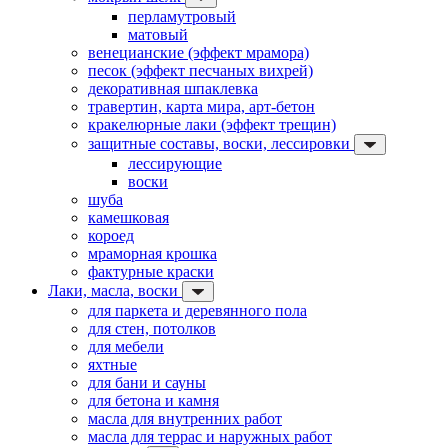
перламутровый
матовый
венецианские (эффект мрамора)
песок (эффект песчаных вихрей)
декоративная шпаклевка
травертин, карта мира, арт-бетон
кракелюрные лаки (эффект трещин)
защитные составы, воски, лессировки
лессирующие
воски
шуба
камешковая
короед
мраморная крошка
фактурные краски
Лаки, масла, воски
для паркета и деревянного пола
для стен, потолков
для мебели
яхтные
для бани и сауны
для бетона и камня
масла для внутренних работ
масла для террас и наружных работ