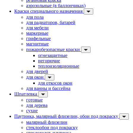
резиновая краска
аэрозольные (в баллончиках)
Краски специального назначения
для пола
для радиаторов, батарей
для мебели
маркерные
грифельные
магнитные
пожаробезопасные краски
огнезащитные
негорючие
теплоизоляционные
для дверей
для окон
для откосов окон
для ванны и бассейна
Шпатлевка
готовые
для дерева
сухие
Паутинка, малярный флизелин, обои под покраску
малярный флизелин
стеклообои под покраску
стеклохолст, паутинка