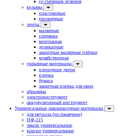
со съёмным лезвием
кельмы
пластиковые
прозрачные
ленты
малярные
серпянка
монтажная
деликатные
защитные малярные плёнки
хозяйственная
укрывные материалы
пленочные двери
пленка
бумага
защитная пленка для окон
абразивы
электроинструмент
аккумуляторный инструмент
Универсальные лакокрасочные материалы
для металла (по ржавчине)
ПФ-115
эмали универсальные
краски универсальные