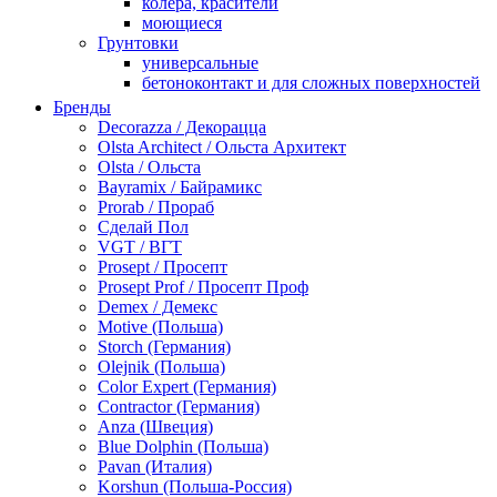
колера, красители
моющиеся
Грунтовки
универсальные
бетоноконтакт и для сложных поверхностей
для древесины
Бренды
по металлу
Decorazza / Декорацца
антикорозийные
Olsta Architect / Ольста Архитект
под декоративные штукатурки
Olsta / Ольста
для гипсокартона
Bayramix / Байрамикс
под штукатурку
Prorab / Прораб
Герметик
Сделай Пол
акриловые
VGT / ВГТ
силиконовые универсальные, нейтральные
Prosept / Просепт
силиконовые санитарные (антигрибковые)
Prosept Prof / Просепт Проф
шовные для срубов
Demex / Демекс
для кровли
Motive (Польша)
для каминов
Storch (Германия)
полиуретановые
Olejnik (Польша)
Декоративные штукатурки и краски
Color Expert (Германия)
краски для декора, патина
Contractor (Германия)
мокрый шелк
Anza (Швеция)
венецианские (эффект мрамора)
Blue Dolphin (Польша)
песок (эффект песчаных вихрей)
Pavan (Италия)
декоративная шпаклевка
Korshun (Польша-Россия)