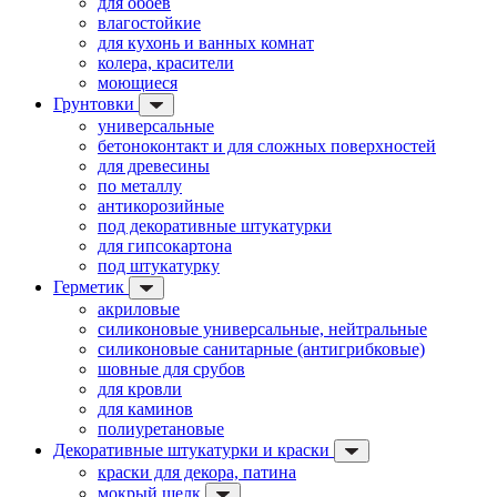
для обоев
влагостойкие
для кухонь и ванных комнат
колера, красители
моющиеся
Грунтовки
универсальные
бетоноконтакт и для сложных поверхностей
для древесины
по металлу
антикорозийные
под декоративные штукатурки
для гипсокартона
под штукатурку
Герметик
акриловые
силиконовые универсальные, нейтральные
силиконовые санитарные (антигрибковые)
шовные для срубов
для кровли
для каминов
полиуретановые
Декоративные штукатурки и краски
краски для декора, патина
мокрый шелк