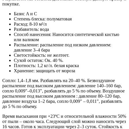
покупке.
Базис A и C
Степень блеска: полуматовая
Расход: 8-10 м²/л
Разбавитель: вода
Способ нанесения: Наносится синтетической кистью
или валиком
Распыление: распыление под низким давлением:
давление 3–4 бара
Светостойкость: не желтеет.
Сухой остаток: Ок. 40 %.
Плотность: 1,2 кг/л. белая краска
Хранение: защищать от мороза
Сопло: 1,4–1,8 мм. Разбавлять на 20–40 %. Безвоздушное
распыление под высоким давлением: давление 140–160 бар,
сопло 0,009"–0,013", разбавлять до 5 % по объему. Воздушное
распыление под высоким давлением : давление 80–120 бар,
давление воздуха 1–2 бара, сопло 0,009" – 0,011", разбавлять
до 5 % по объему.
Время высыхания при +23ºС и относительной влажности 50%
от пыли – около часа. Следующий слой можно наносить через
16 часов. Готов к эксплуатации через 2–3 суток. Стойкость к