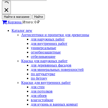
Найти в магазине
Найти
Корзина
Итого: 0 ₽
Каталог
new
Антисептики и пропитки для древесины
для наружных работ
для внутренних работ
универсальные
огнебиозащитные
отбеливающие
Краска для наружных работ
для деревянных фасадов
для минеральных поверхностей
по штукатурке
по бетону
Краски для внутренних работ
для стен
для потолков
для обоев
влагостойкие
для кухонь и ванных комнат