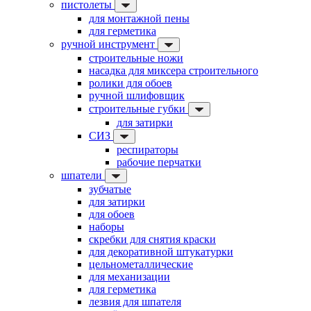
пистолеты
для монтажной пены
для герметика
ручной инструмент
строительные ножи
насадка для миксера строительного
ролики для обоев
ручной шлифовщик
строительные губки
для затирки
СИЗ
респираторы
рабочие перчатки
шпатели
зубчатые
для затирки
для обоев
наборы
скребки для снятия краски
для декоративной штукатурки
цельнометаллические
для механизации
для герметика
лезвия для шпателя