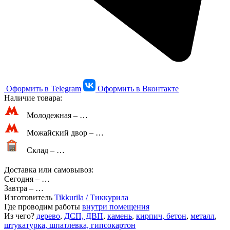
Оформить в Telegram
Оформить в Вконтакте
Наличие товара:
Молодежная –
…
Можайский двор –
…
Склад –
…
Доставка или самовывоз:
Сегодня
–
…
Завтра
–
…
Изготовитель
Tikkurila
/ Тиккурила
Где проводим работы
внутри помещения
Из чего?
дерево
,
ДСП, ДВП
,
камень
,
кирпич, бетон
,
металл
,
штукатурка, шпатлевка, гипсокартон