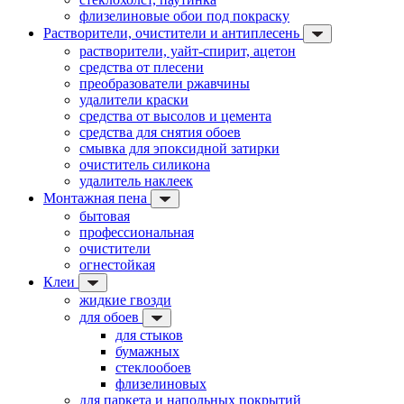
флизелиновые обои под покраску
Растворители, очистители и антиплесень
растворители, уайт-спирит, ацетон
средства от плесени
преобразователи ржавчины
удалители краски
средства от высолов и цемента
средства для снятия обоев
смывка для эпоксидной затирки
очиститель силикона
удалитель наклеек
Монтажная пена
бытовая
профессиональная
очистители
огнестойкая
Клеи
жидкие гвозди
для обоев
для стыков
бумажных
стеклообоев
флизелиновых
для паркета и напольных покрытий