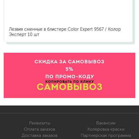
Лезвия сменные в блистере Color Expert 9567 / Колор
Эксперт 10 шт
СКИДКА ЗА САМОВЫВОЗ
5%
ПО ПРОМО-КОДУ
КОПИРОВАТЬ ПО КЛИКУ
САМОВЫВОЗ
Реквизиты
Вакансии
Оплата заказов
Колеровка краски
Доставка заказов
Партнерская программа