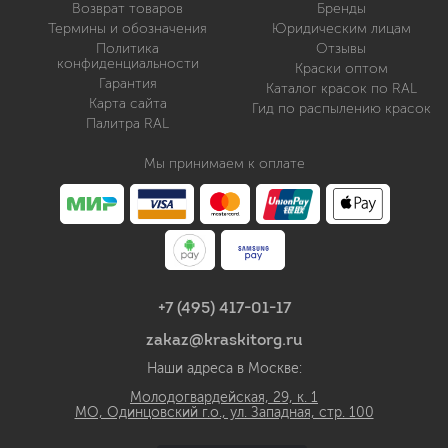
Возврат товаров
Бренды
Термины и обозначения
Юридическим лицам
Политика
Отзывы
конфиденциальности
Краски оптом
Гарантия
Каталог красок по RAL
Карта сайта
Гид по распылению красок
Палитра RAL
Мы принимаем к оплате
+7 (495) 417-01-17
zakaz@kraskitorg.ru
Наши адреса в Москве:
Молодогвардейская, 29, к. 1
МО, Одинцовский г.о., ул. Западная, стр. 100