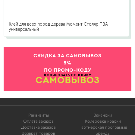
Клей для всех пород дерева Момент Столяр ПВА
универсальный
СКИДКА ЗА САМОВЫВОЗ
5%
ПО ПРОМО-КОДУ
КОПИРОВАТЬ ПО КЛИКУ
САМОВЫВОЗ
Реквизиты
Вакансии
Оплата заказов
Колеровка краски
Доставка заказов
Партнерская программа
Возврат товаров
Бренды