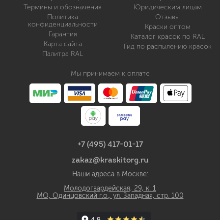
Термины и обозначения
Юридическим лицам
Политика
Отзывы
конфиденциальности
Краски оптом
Гарантия
Каталог красок по RAL
Карта сайта
Гид по распылению красок
Палитра RAL
Мы принимаем к оплате
+7 (495) 417-01-17
zakaz@kraskitorg.ru
Наши адреса в Москве:
Молодогвардейская, 29, к. 1
МО, Одинцовский г.о., ул. Западная, стр. 100