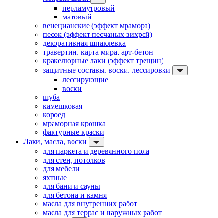
перламутровый
матовый
венецианские (эффект мрамора)
песок (эффект песчаных вихрей)
декоративная шпаклевка
травертин, карта мира, арт-бетон
кракелюрные лаки (эффект трещин)
защитные составы, воски, лессировки
лессирующие
воски
шуба
камешковая
короед
мраморная крошка
фактурные краски
Лаки, масла, воски
для паркета и деревянного пола
для стен, потолков
для мебели
яхтные
для бани и сауны
для бетона и камня
масла для внутренних работ
масла для террас и наружных работ