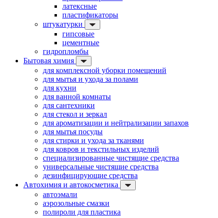
латексные
пластификаторы
штукатурки
гипсовые
цементные
гидропломбы
Бытовая химия
для комплексной уборки помещений
для мытья и ухода за полами
для кухни
для ванной комнаты
для сантехники
для стекол и зеркал
для ароматизации и нейтрализации запахов
для мытья посуды
для стирки и ухода за тканями
для ковров и текстильных изделий
специализированные чистящие средства
универсальные чистящие средства
дезинфицирующие средства
Автохимия и автокосметика
автоэмали
аэрозольные смазки
полироли для пластика