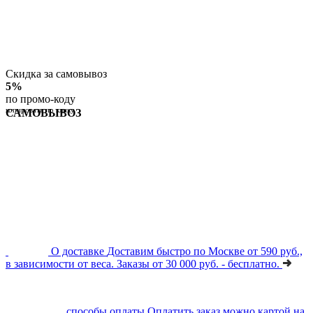
Скидка за самовывоз
5%
по промо-коду
копировать по клику
САМОВЫВОЗ
О доставке
Доставим быстро по Москве от 590 руб.,
в зависимости от веса. Заказы от 30 000 руб. - бесплатно.
способы оплаты
Оплатить заказ можно картой на