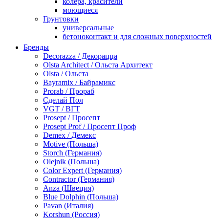
колера, красители
моющиеся
Грунтовки
универсальные
бетоноконтакт и для сложных поверхностей
для древесины
Бренды
по металлу
Decorazza / Декорацца
антикорозийные
Olsta Architect / Ольста Архитект
под декоративные штукатурки
Olsta / Ольста
для гипсокартона
Bayramix / Байрамикс
под штукатурку
Prorab / Прораб
Герметик
Сделай Пол
акриловые
VGT / ВГТ
силиконовые универсальные, нейтральные
Prosept / Просепт
силиконовые санитарные (антигрибковые)
Prosept Prof / Просепт Проф
шовные для срубов
Demex / Демекс
для кровли
Motive (Польша)
для каминов
Storch (Германия)
полиуретановые
Olejnik (Польша)
Декоративные штукатурки и краски
Color Expert (Германия)
краски для декора, патина
Contractor (Германия)
мокрый шелк
Anza (Швеция)
венецианские (эффект мрамора)
Blue Dolphin (Польша)
песок (эффект песчаных вихрей)
Pavan (Италия)
декоративная шпаклевка
Korshun (Россия)