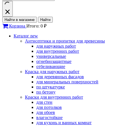
Найти в магазине
Найти
Корзина
Итого: 0 ₽
Каталог
new
Антисептики и пропитки для древесины
для наружных работ
для внутренних работ
универсальные
огнебиозащитные
отбеливающие
Краска для наружных работ
для деревянных фасадов
для минеральных поверхностей
по штукатурке
по бетону
Краски для внутренних работ
для стен
для потолков
для обоев
влагостойкие
для кухонь и ванных комнат