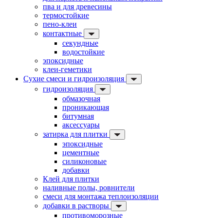
пва и для древесины
термостойкие
пено-клеи
контактные
секундные
водостойкие
эпоксидные
клеи-геметики
Сухие смеси и гидроизоляция
гидроизоляция
обмазочная
проникающая
битумная
аксессуары
затирка для плитки
эпоксидные
цементные
силиконовые
добавки
Клей для плитки
наливные полы, ровнители
смеси для монтажа теплоизоляции
добавки в растворы
противоморозные