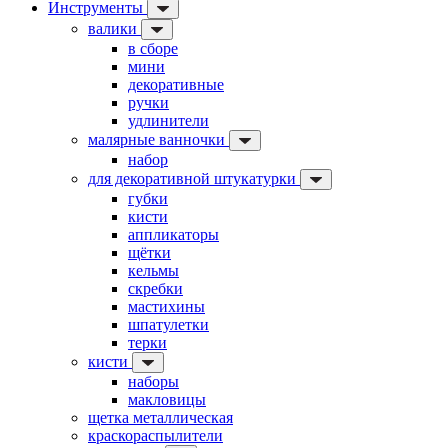
Инструменты
валики
в сборе
мини
декоративные
ручки
удлинители
малярные ванночки
набор
для декоративной штукатурки
губки
кисти
аппликаторы
щётки
кельмы
скребки
мастихины
шпатулетки
терки
кисти
наборы
макловицы
щетка металлическая
краскораспылители