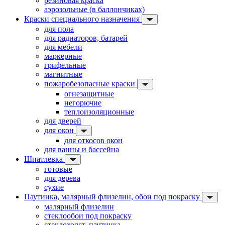
резиновая краска
аэрозольные (в баллончиках)
Краски специального назначения
для пола
для радиаторов, батарей
для мебели
маркерные
грифельные
магнитные
пожаробезопасные краски
огнезащитные
негорючие
теплоизоляционные
для дверей
для окон
для откосов окон
для ванны и бассейна
Шпатлевка
готовые
для дерева
сухие
Паутинка, малярный флизелин, обои под покраску
малярный флизелин
стеклообои под покраску
стеклохолст, паутинка