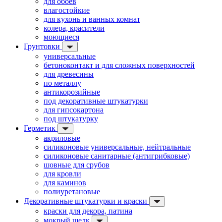
для обоев
влагостойкие
для кухонь и ванных комнат
колера, красители
моющиеся
Грунтовки
универсальные
бетоноконтакт и для сложных поверхностей
для древесины
по металлу
антикорозийные
под декоративные штукатурки
для гипсокартона
под штукатурку
Герметик
акриловые
силиконовые универсальные, нейтральные
силиконовые санитарные (антигрибковые)
шовные для срубов
для кровли
для каминов
полиуретановые
Декоративные штукатурки и краски
краски для декора, патина
мокрый шелк