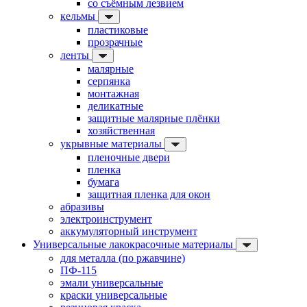
со съёмным лезвием
кельмы
пластиковые
прозрачные
ленты
малярные
серпянка
монтажная
деликатные
защитные малярные плёнки
хозяйственная
укрывные материалы
пленочные двери
пленка
бумага
защитная пленка для окон
абразивы
электроинструмент
аккумуляторный инструмент
Универсальные лакокрасочные материалы
для металла (по ржавчине)
ПФ-115
эмали универсальные
краски универсальные