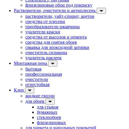
флизелиновые обои под покраску
Растворители, очистители и антиплесень
растворители, уайт-спирит, ацетон
средства от плесени
преобразователи ржавчины
удалители краски
средства от высолов и цемента
средства для снятия обоев
смывка для эпоксидной затирки
очиститель силикона
удалитель наклеек
Монтажная пена
бытовая
профессиональная
очистители
огнестойкая
Клеи
жидкие гвозди
для обоев
для стыков
бумажных
стеклообоев
флизелиновых
для паркета и напольных покрытий