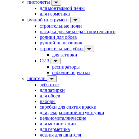
пистолеты
для монтажной пены
для герметика
ручной инструмент
строительные ножи
насадка для миксера строительного
ролики для обоев
ручной шлифовщик
строительные губки
для затирки
СИЗ
респираторы
рабочие перчатки
шпатели
зубчатые
для затирки
для обоев
наборы
скребки для снятия краски
для декоративной штукатурки
цельнометаллические
для механизации
для герметика
лезвия для шпателя