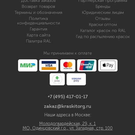
Доставка заказов
Партнерская программа
Возврат товаров
Бренды
Термины и обозначения
Юридическим лицам
Политика
Отзывы
конфиденциальности
Краски оптом
Гарантия
Каталог красок по RAL
Карта сайта
Гид по распылению красок
Палитра RAL
Мы принимаем к оплате
+7 (495) 417-01-17
zakaz@kraskitorg.ru
Наши адреса в Москве:
Молодогвардейская, 29, к. 1
МО, Одинцовский г.о., ул. Западная, стр. 100