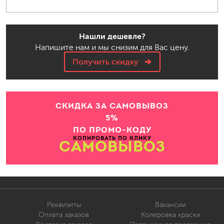
Нашли дешевле?
Напишите нам и мы снизим для Вас цену.
Получить скидку
СКИДКА ЗА САМОВЫВОЗ
5%
ПО ПРОМО-КОДУ
КОПИРОВАТЬ ПО КЛИКУ
САМОВЫВОЗ
Реквизиты
Вакансии
Оплата заказов
Колеровка краски