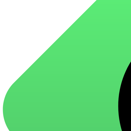
для стекол и зеркал
для ароматизации и нейтрализации запахов
для мытья посуды
для стирки и ухода за тканями
для ковров и текстильных изделий
специализированные чистящие средства
универсальные чистящие средства
дезинфицирующие средства
Автохимия и автокосметика
автоэмали
аэрозольные смазки
полироли для пластика
очистители салона
очистители двигателя
очистители тормозов
Материалы для зимних работ
краски для штукатурки
эмали для металла
грунтовки
пропитки для древесины
противогололедный реагент
пены и клеи
Новинки