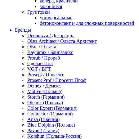
колера, красители
моющиеся
Грунтовки
универсальные
бетоноконтакт и для сложных поверхностей
для древесины
Бренды
по металлу
Decorazza / Декорацца
антикорозийные
Olsta Architect / Ольста Архитект
под декоративные штукатурки
Olsta / Ольста
для гипсокартона
Bayramix / Байрамикс
под штукатурку
Prorab / Прораб
Герметик
Сделай Пол
акриловые
VGT / ВГТ
силиконовые универсальные, нейтральные
Prosept / Просепт
силиконовые санитарные (антигрибковые)
Prosept Prof / Просепт Проф
шовные для срубов
Demex / Демекс
для кровли
Motive (Польша)
для каминов
Storch (Германия)
полиуретановые
Olejnik (Польша)
Декоративные штукатурки и краски
Color Expert (Германия)
краски для декора, патина
Contractor (Германия)
мокрый шелк
Anza (Швеция)
венецианские (эффект мрамора)
Blue Dolphin (Польша)
песок (эффект песчаных вихрей)
Pavan (Италия)
декоративная шпаклевка
Korshun (Польша-Россия)