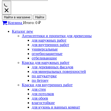
Найти в магазине
Найти
Корзина
Итого: 0 ₽
Каталог
new
Антисептики и пропитки для древесины
для наружных работ
для внутренних работ
универсальные
огнебиозащитные
отбеливающие
Краска для наружных работ
для деревянных фасадов
для минеральных поверхностей
по штукатурке
по бетону
Краски для внутренних работ
для стен
для потолков
для обоев
влагостойкие
для кухонь и ванных комнат