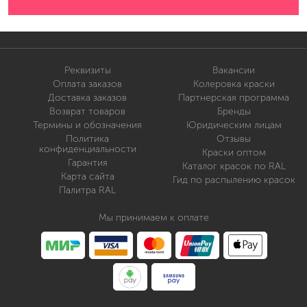
Реквизиты
Вакансии
Оплата заказов
Колеровка краски
Доставка заказов
Партнерская программа
Возврат товаров
Бренды
Термины и обозначения
Юридическим лицам
Политика
Отзывы
конфиденциальности
Краски оптом
Гарантия
Каталог красок по RAL
Карта сайта
Гид по распылению красок
Палитра RAL
Мы принимаем к оплате