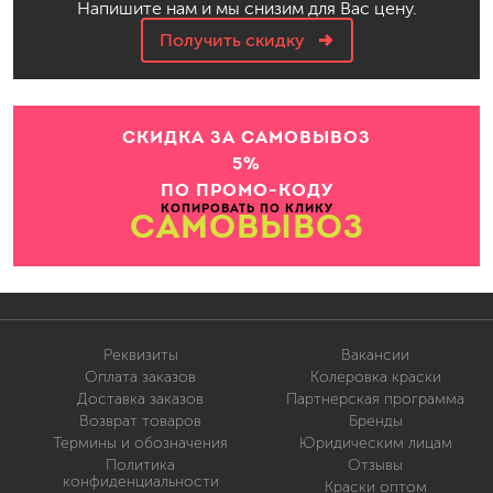
Напишите нам и мы снизим для Вас цену.
Получить скидку
СКИДКА ЗА САМОВЫВОЗ
5%
ПО ПРОМО-КОДУ
КОПИРОВАТЬ ПО КЛИКУ
САМОВЫВОЗ
Реквизиты
Вакансии
Оплата заказов
Колеровка краски
Доставка заказов
Партнерская программа
Возврат товаров
Бренды
Термины и обозначения
Юридическим лицам
Политика
Отзывы
конфиденциальности
Краски оптом