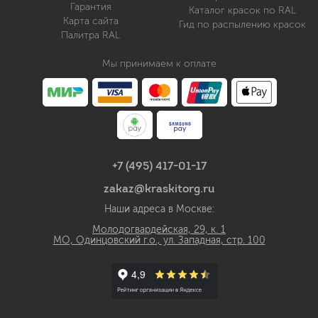
Гарантия
Каталог красок по RAL
Карта сайта
Гид по распылению красок
Палитра RAL
Мы принимаем к оплате
+7 (495) 417-01-17
zakaz@kraskitorg.ru
Наши адреса в Москве:
Молодогвардейская, 29, к. 1
МО, Одинцовский г.о., ул. Западная, стр. 100