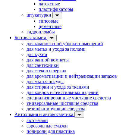
латексные
пластификаторы
штукатурки
гипсовые
цементные
гидропломбы
Бытовая химия
для комплексной уборки помещений
для мытья и ухода за полами
для кухни
для ванной комнаты
для сантехники
для стекол и зеркал
для ароматизации и нейтрализации запахов
для мытья посуды
для стирки и ухода за тканями
для ковров и текстильных изделий
специализированные чистящие средства
универсальные чистящие средства
дезинфицирующие средства
Автохимия и автокосметика
автоэмали
аэрозольные смазки
полироли для пластика