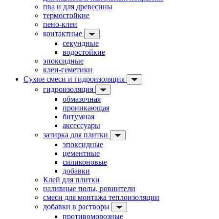
пва и для древесины
термостойкие
пено-клеи
контактные
секундные
водостойкие
эпоксидные
клеи-геметики
Сухие смеси и гидроизоляция
гидроизоляция
обмазочная
проникающая
битумная
аксессуары
затирка для плитки
эпоксидные
цементные
силиконовые
добавки
Клей для плитки
наливные полы, ровнители
смеси для монтажа теплоизоляции
добавки в растворы
противоморозные