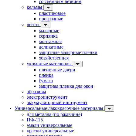
со съёмным лезвием
кельмы
пластиковые
прозрачные
ленты
малярные
серпянка
монтажная
деликатные
защитные малярные плёнки
хозяйственная
укрывные материалы
пленочные двери
пленка
бумага
защитная пленка для окон
абразивы
электроинструмент
аккумуляторный инструмент
Универсальные лакокрасочные материалы
для металла (по ржавчине)
ПФ-115
эмали универсальные
краски универсальные