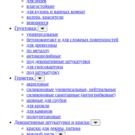
для обоев
влагостойкие
для кухонь и ванных комнат
колера, красители
моющиеся
Грунтовки
универсальные
бетоноконтакт и для сложных поверхностей
для древесины
по металлу
антикорозийные
под декоративные штукатурки
для гипсокартона
под штукатурку
Герметик
акриловые
силиконовые универсальные, нейтральные
силиконовые санитарные (антигрибковые)
шовные для срубов
для кровли
для каминов
полиуретановые
Декоративные штукатурки и краски
краски для декора, патина
мокрый шелк