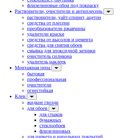
флизелиновые обои под покраску
Растворители, очистители и антиплесень
растворители, уайт-спирит, ацетон
средства от плесени
преобразователи ржавчины
удалители краски
средства от высолов и цемента
средства для снятия обоев
смывка для эпоксидной затирки
очиститель силикона
удалитель наклеек
Монтажная пена
бытовая
профессиональная
очистители
огнестойкая
Клеи
жидкие гвозди
для обоев
для стыков
бумажных
стеклообоев
флизелиновых
для паркета и напольных покрытий