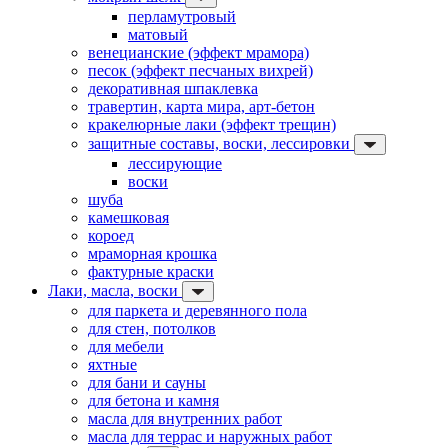
перламутровый
матовый
венецианские (эффект мрамора)
песок (эффект песчаных вихрей)
декоративная шпаклевка
травертин, карта мира, арт-бетон
кракелюрные лаки (эффект трещин)
защитные составы, воски, лессировки
лессирующие
воски
шуба
камешковая
короед
мраморная крошка
фактурные краски
Лаки, масла, воски
для паркета и деревянного пола
для стен, потолков
для мебели
яхтные
для бани и сауны
для бетона и камня
масла для внутренних работ
масла для террас и наружных работ