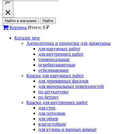
Найти в магазине
Найти
Корзина
Итого: 0 ₽
Каталог
new
Антисептики и пропитки для древесины
для наружных работ
для внутренних работ
универсальные
огнебиозащитные
отбеливающие
Краска для наружных работ
для деревянных фасадов
для минеральных поверхностей
по штукатурке
по бетону
Краски для внутренних работ
для стен
для потолков
для обоев
влагостойкие
для кухонь и ванных комнат