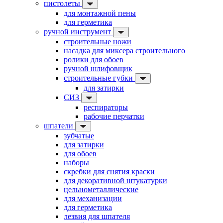
пистолеты
для монтажной пены
для герметика
ручной инструмент
строительные ножи
насадка для миксера строительного
ролики для обоев
ручной шлифовщик
строительные губки
для затирки
СИЗ
респираторы
рабочие перчатки
шпатели
зубчатые
для затирки
для обоев
наборы
скребки для снятия краски
для декоративной штукатурки
цельнометаллические
для механизации
для герметика
лезвия для шпателя