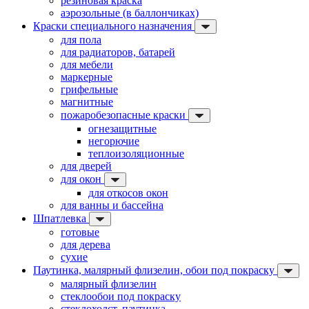
резиновая краска
аэрозольные (в баллончиках)
Краски специального назначения
для пола
для радиаторов, батарей
для мебели
маркерные
грифельные
магнитные
пожаробезопасные краски
огнезащитные
негорючие
теплоизоляционные
для дверей
для окон
для откосов окон
для ванны и бассейна
Шпатлевка
готовые
для дерева
сухие
Паутинка, малярный флизелин, обои под покраску
малярный флизелин
стеклообои под покраску
стеклохолст, паутинка