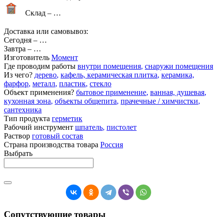
Склад –
…
Доставка или самовывоз:
Сегодня
–
…
Завтра
–
…
Изготовитель
Момент
Где проводим работы
внутри помещения
,
снаружи помещения
Из чего?
дерево
,
кафель, керамическая плитка
,
керамика,
фарфор
,
металл
,
пластик
,
стекло
Объект применения?
бытовое применение
,
ванная, душевая
,
кухонная зона
,
объекты общепита
,
прачечные / химчистки
,
сантехника
Тип продукта
герметик
Рабочий инструмент
шпатель
,
пистолет
Раствор
готовый состав
Страна производства товара
Россия
Выбрать
Сопутствующие товары