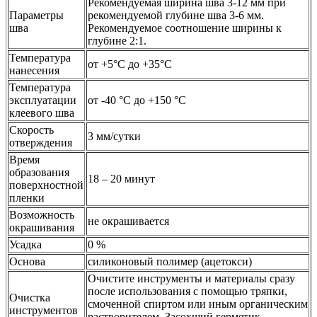
Рекомендуемая ширина шва 3-12 мм при
Параметры
рекомендуемой глубине шва 3-6 мм.
шва
Рекомендуемое соотношение ширины к
глубине 2:1.
Температура
от +5°С до +35°С
нанесения
Температура
эксплуатации
от -40 °С до +150 °С
клеевого шва
Скорость
3 мм/сутки
отверждения
Время
образования
18 – 20 минут
поверхностной
пленки
Возможность
не окрашивается
окрашивания
Усадка
0 %
Основа
силиконовый полимер (ацетокси)
Очистите инструменты и материалы сразу
после использования с помощью тряпки,
Очистка
смоченной спиртом или иным органическим
инструментов
растворителем. Засохший герметик