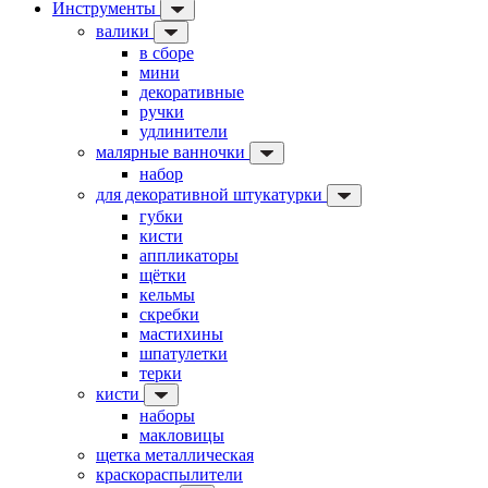
Инструменты
валики
в сборе
мини
декоративные
ручки
удлинители
малярные ванночки
набор
для декоративной штукатурки
губки
кисти
аппликаторы
щётки
кельмы
скребки
мастихины
шпатулетки
терки
кисти
наборы
макловицы
щетка металлическая
краскораспылители