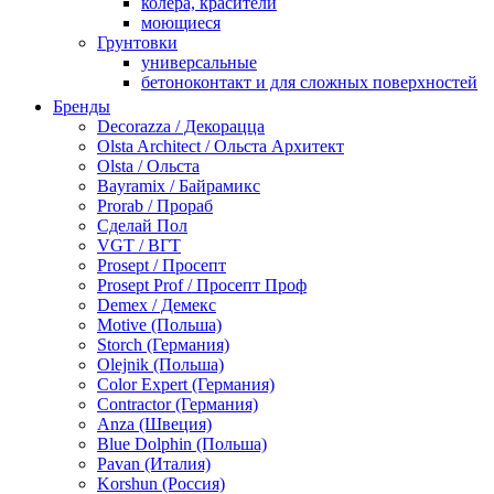
колера, красители
моющиеся
Грунтовки
универсальные
бетоноконтакт и для сложных поверхностей
для древесины
Бренды
по металлу
Decorazza / Декорацца
антикорозийные
Olsta Architect / Ольста Архитект
под декоративные штукатурки
Olsta / Ольста
для гипсокартона
Bayramix / Байрамикс
под штукатурку
Prorab / Прораб
Герметик
Сделай Пол
акриловые
VGT / ВГТ
силиконовые универсальные, нейтральные
Prosept / Просепт
силиконовые санитарные (антигрибковые)
Prosept Prof / Просепт Проф
шовные для срубов
Demex / Демекс
для кровли
Motive (Польша)
для каминов
Storch (Германия)
полиуретановые
Olejnik (Польша)
Декоративные штукатурки и краски
Color Expert (Германия)
краски для декора, патина
Contractor (Германия)
мокрый шелк
Anza (Швеция)
венецианские (эффект мрамора)
Blue Dolphin (Польша)
песок (эффект песчаных вихрей)
Pavan (Италия)
декоративная шпаклевка
Korshun (Россия)