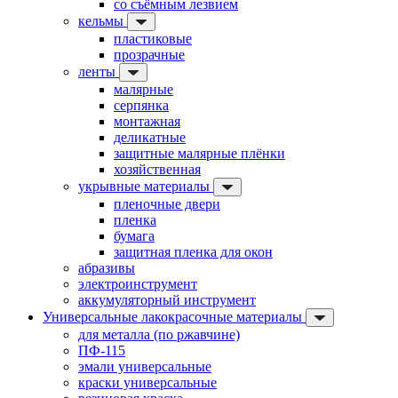
со съёмным лезвием
кельмы
пластиковые
прозрачные
ленты
малярные
серпянка
монтажная
деликатные
защитные малярные плёнки
хозяйственная
укрывные материалы
пленочные двери
пленка
бумага
защитная пленка для окон
абразивы
электроинструмент
аккумуляторный инструмент
Универсальные лакокрасочные материалы
для металла (по ржавчине)
ПФ-115
эмали универсальные
краски универсальные