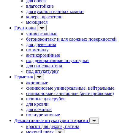
для обоев
влагостойкие
для кухонь и ванных комнат
колера, красители
моющиеся
Грунтовки
универсальные
бетоноконтакт и для сложных поверхностей
для древесины
по металлу
антикорозийные
под декоративные штукатурки
для гипсокартона
под штукатурку
Герметик
акриловые
силиконовые универсальные, нейтральные
силиконовые санитарные (антигрибковые)
шовные для срубов
для кровли
для каминов
полиуретановые
Декоративные штукатурки и краски
краски для декора, патина
мокрый шелк