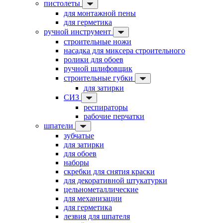
пистолеты
для монтажной пены
для герметика
ручной инструмент
строительные ножи
насадка для миксера строительного
ролики для обоев
ручной шлифовщик
строительные губки
для затирки
СИЗ
респираторы
рабочие перчатки
шпатели
зубчатые
для затирки
для обоев
наборы
скребки для снятия краски
для декоративной штукатурки
цельнометаллические
для механизации
для герметика
лезвия для шпателя