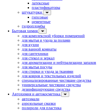
латексные
пластификаторы
штукатурки
гипсовые
цементные
гидропломбы
Бытовая химия
для комплексной уборки помещений
для мытья и ухода за полами
для кухни
для ванной комнаты
для сантехники
для стекол и зеркал
для ароматизации и нейтрализации запахов
для мытья посуды
для стирки и ухода за тканями
для ковров и текстильных изделий
специализированные чистящие средства
универсальные чистящие средства
дезинфицирующие средства
Автохимия и автокосметика
автоэмали
аэрозольные смазки
полироли для пластика