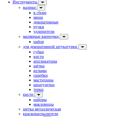
Инструменты
валики
в сборе
мини
декоративные
ручки
удлинители
малярные ванночки
набор
для декоративной штукатурки
губки
кисти
аппликаторы
щётки
кельмы
скребки
мастихины
шпатулетки
терки
кисти
наборы
макловицы
щетка металлическая
краскораспылители