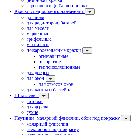
резиновая краска
аэрозольные (в баллончиках)
Краски специального назначения
для пола
для радиаторов, батарей
для мебели
маркерные
грифельные
магнитные
пожаробезопасные краски
огнезащитные
негорючие
теплоизоляционные
для дверей
для окон
для откосов окон
для ванны и бассейна
Шпатлевка
готовые
для дерева
сухие
Паутинка, малярный флизелин, обои под покраску
малярный флизелин
стеклообои под покраску
стеклохолст, паутинка