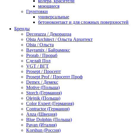
колера, красители
моющиеся
Грунтовки
универсальные
бетоноконтакт и для сложных поверхностей
для древесины
Бренды
по металлу
Decorazza / Декорацца
антикорозийные
Olsta Architect / Ольста Архитект
под декоративные штукатурки
Olsta / Ольста
для гипсокартона
Bayramix / Байрамикс
под штукатурку
Prorab / Прораб
Герметик
Сделай Пол
акриловые
VGT / ВГТ
силиконовые универсальные, нейтральные
Prosept / Просепт
силиконовые санитарные (антигрибковые)
Prosept Prof / Просепт Проф
шовные для срубов
Demex / Демекс
для кровли
Motive (Польша)
для каминов
Storch (Германия)
полиуретановые
Olejnik (Польша)
Декоративные штукатурки и краски
Color Expert (Германия)
краски для декора, патина
Contractor (Германия)
мокрый шелк
Anza (Швеция)
венецианские (эффект мрамора)
Blue Dolphin (Польша)
песок (эффект песчаных вихрей)
Pavan (Италия)
декоративная шпаклевка
Korshun (Россия)