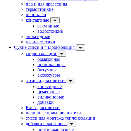
пва и для древесины
термостойкие
пено-клеи
контактные
секундные
водостойкие
эпоксидные
клеи-геметики
Сухие смеси и гидроизоляция
гидроизоляция
обмазочная
проникающая
битумная
аксессуары
затирка для плитки
эпоксидные
цементные
силиконовые
добавки
Клей для плитки
наливные полы, ровнители
смеси для монтажа теплоизоляции
добавки в растворы
противоморозные