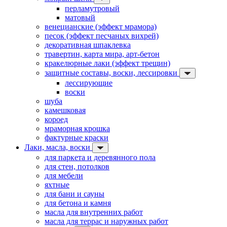
перламутровый
матовый
венецианские (эффект мрамора)
песок (эффект песчаных вихрей)
декоративная шпаклевка
травертин, карта мира, арт-бетон
кракелюрные лаки (эффект трещин)
защитные составы, воски, лессировки
лессирующие
воски
шуба
камешковая
короед
мраморная крошка
фактурные краски
Лаки, масла, воски
для паркета и деревянного пола
для стен, потолков
для мебели
яхтные
для бани и сауны
для бетона и камня
масла для внутренних работ
масла для террас и наружных работ