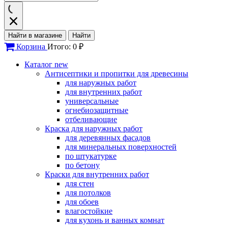
Найти в магазине
Найти
Корзина
Итого: 0 ₽
Каталог
new
Антисептики и пропитки для древесины
для наружных работ
для внутренних работ
универсальные
огнебиозащитные
отбеливающие
Краска для наружных работ
для деревянных фасадов
для минеральных поверхностей
по штукатурке
по бетону
Краски для внутренних работ
для стен
для потолков
для обоев
влагостойкие
для кухонь и ванных комнат