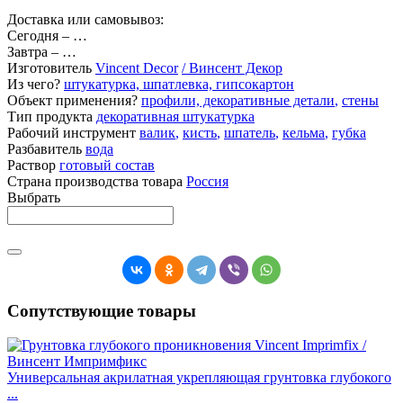
Доставка или самовывоз:
Сегодня
–
…
Завтра
–
…
Изготовитель
Vincent Decor
/ Винсент Декор
Из чего?
штукатурка, шпатлевка, гипсокартон
Объект применения?
профили, декоративные детали
,
стены
Тип продукта
декоративная штукатурка
Рабочий инструмент
валик
,
кисть
,
шпатель
,
кельма
,
губка
Разбавитель
вода
Раствор
готовый состав
Страна производства товара
Россия
Выбрать
Сопутствующие товары
Универсальная акрилатная укрепляющая грунтовка глубокого
...