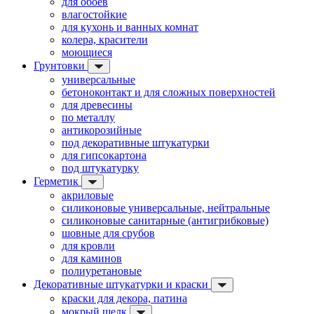
для обоев
влагостойкие
для кухонь и ванных комнат
колера, красители
моющиеся
Грунтовки
универсальные
бетоноконтакт и для сложных поверхностей
для древесины
по металлу
антикорозийные
под декоративные штукатурки
для гипсокартона
под штукатурку
Герметик
акриловые
силиконовые универсальные, нейтральные
силиконовые санитарные (антигрибковые)
шовные для срубов
для кровли
для каминов
полиуретановые
Декоративные штукатурки и краски
краски для декора, патина
мокрый шелк