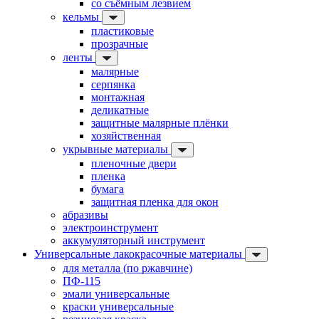
со съёмным лезвием
кельмы
пластиковые
прозрачные
ленты
малярные
серпянка
монтажная
деликатные
защитные малярные плёнки
хозяйственная
укрывные материалы
пленочные двери
пленка
бумага
защитная пленка для окон
абразивы
электроинструмент
аккумуляторный инструмент
Универсальные лакокрасочные материалы
для металла (по ржавчине)
ПФ-115
эмали универсальные
краски универсальные