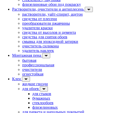
флизелиновые обои под покраску
Растворители, очистители и антиплесень
растворители, уайт-спирит, ацетон
средства от плесени
преобразователи ржавчины
удалители краски
средства от высолов и цемента
средства для снятия обоев
смывка для эпоксидной затирки
очиститель силикона
удалитель наклеек
Монтажная пена
бытовая
профессиональная
очистители
огнестойкая
Клеи
жидкие гвозди
для обоев
для стыков
бумажных
стеклообоев
флизелиновых
для паркета и напольных покрытий