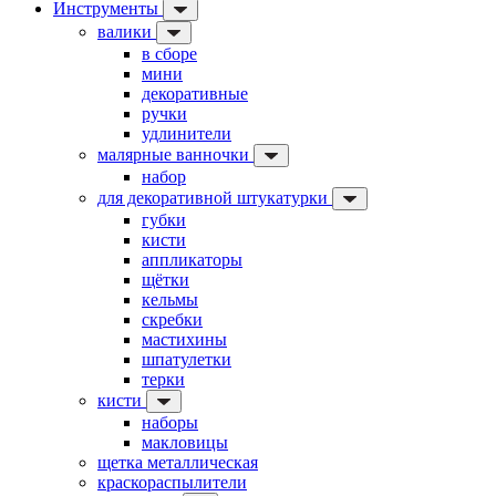
Инструменты
валики
в сборе
мини
декоративные
ручки
удлинители
малярные ванночки
набор
для декоративной штукатурки
губки
кисти
аппликаторы
щётки
кельмы
скребки
мастихины
шпатулетки
терки
кисти
наборы
макловицы
щетка металлическая
краскораспылители