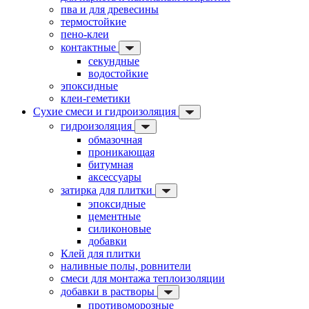
пва и для древесины
термостойкие
пено-клеи
контактные
секундные
водостойкие
эпоксидные
клеи-геметики
Сухие смеси и гидроизоляция
гидроизоляция
обмазочная
проникающая
битумная
аксессуары
затирка для плитки
эпоксидные
цементные
силиконовые
добавки
Клей для плитки
наливные полы, ровнители
смеси для монтажа теплоизоляции
добавки в растворы
противоморозные