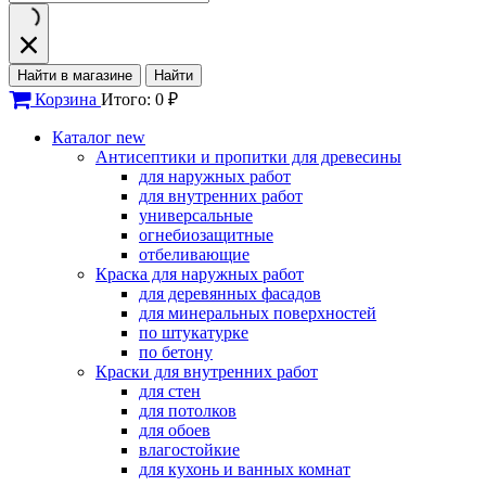
Найти в магазине
Найти
Корзина
Итого: 0 ₽
Каталог
new
Антисептики и пропитки для древесины
для наружных работ
для внутренних работ
универсальные
огнебиозащитные
отбеливающие
Краска для наружных работ
для деревянных фасадов
для минеральных поверхностей
по штукатурке
по бетону
Краски для внутренних работ
для стен
для потолков
для обоев
влагостойкие
для кухонь и ванных комнат