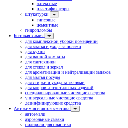
латексные
пластификаторы
штукатурки
гипсовые
цементные
гидропломбы
Бытовая химия
для комплексной уборки помещений
для мытья и ухода за полами
для кухни
для ванной комнаты
для сантехники
для стекол и зеркал
для ароматизации и нейтрализации запахов
для мытья посуды
для стирки и ухода за тканями
для ковров и текстильных изделий
специализированные чистящие средства
универсальные чистящие средства
дезинфицирующие средства
Автохимия и автокосметика
автоэмали
аэрозольные смазки
полироли для пластика