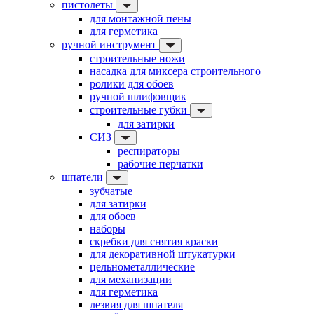
пистолеты
для монтажной пены
для герметика
ручной инструмент
строительные ножи
насадка для миксера строительного
ролики для обоев
ручной шлифовщик
строительные губки
для затирки
СИЗ
респираторы
рабочие перчатки
шпатели
зубчатые
для затирки
для обоев
наборы
скребки для снятия краски
для декоративной штукатурки
цельнометаллические
для механизации
для герметика
лезвия для шпателя