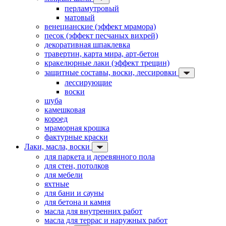
перламутровый
матовый
венецианские (эффект мрамора)
песок (эффект песчаных вихрей)
декоративная шпаклевка
травертин, карта мира, арт-бетон
кракелюрные лаки (эффект трещин)
защитные составы, воски, лессировки
лессирующие
воски
шуба
камешковая
короед
мраморная крошка
фактурные краски
Лаки, масла, воски
для паркета и деревянного пола
для стен, потолков
для мебели
яхтные
для бани и сауны
для бетона и камня
масла для внутренних работ
масла для террас и наружных работ