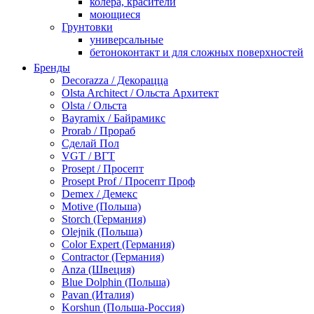
колера, красители
моющиеся
Грунтовки
универсальные
бетоноконтакт и для сложных поверхностей
для древесины
Бренды
по металлу
Decorazza / Декорацца
антикорозийные
Olsta Architect / Ольста Архитект
под декоративные штукатурки
Olsta / Ольста
для гипсокартона
Bayramix / Байрамикс
под штукатурку
Prorab / Прораб
Герметик
Сделай Пол
акриловые
VGT / ВГТ
силиконовые универсальные, нейтральные
Prosept / Просепт
силиконовые санитарные (антигрибковые)
Prosept Prof / Просепт Проф
шовные для срубов
Demex / Демекс
для кровли
Motive (Польша)
для каминов
Storch (Германия)
полиуретановые
Olejnik (Польша)
Декоративные штукатурки и краски
Color Expert (Германия)
краски для декора, патина
Contractor (Германия)
мокрый шелк
Anza (Швеция)
венецианские (эффект мрамора)
Blue Dolphin (Польша)
песок (эффект песчаных вихрей)
Pavan (Италия)
декоративная шпаклевка
Korshun (Польша-Россия)