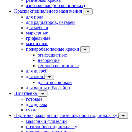
резиновая краска
аэрозольные (в баллончиках)
Краски специального назначения
для пола
для радиаторов, батарей
для мебели
маркерные
грифельные
магнитные
пожаробезопасные краски
огнезащитные
негорючие
теплоизоляционные
для дверей
для окон
для откосов окон
для ванны и бассейна
Шпатлевка
готовые
для дерева
сухие
Паутинка, малярный флизелин, обои под покраску
малярный флизелин
стеклообои под покраску
стеклохолст, паутинка