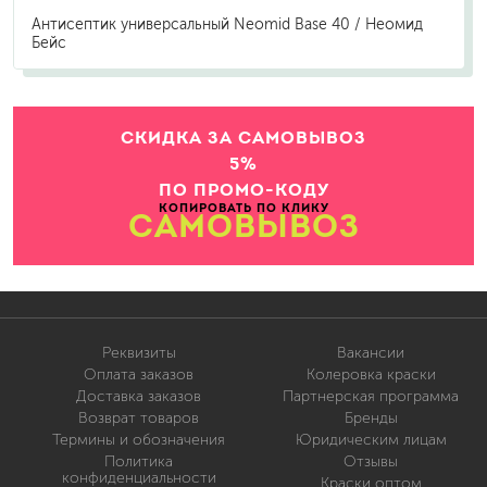
Антисептик универсальный Neomid Base 40 / Неомид
Бейс
СКИДКА ЗА САМОВЫВОЗ
5%
ПО ПРОМО-КОДУ
КОПИРОВАТЬ ПО КЛИКУ
САМОВЫВОЗ
Реквизиты
Вакансии
Оплата заказов
Колеровка краски
Доставка заказов
Партнерская программа
Возврат товаров
Бренды
Термины и обозначения
Юридическим лицам
Политика
Отзывы
конфиденциальности
Краски оптом