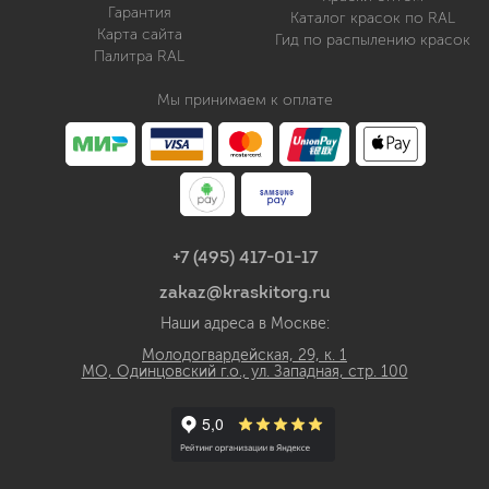
Гарантия
Каталог красок по RAL
Карта сайта
Гид по распылению красок
Палитра RAL
Мы принимаем к оплате
+7 (495) 417-01-17
zakaz@kraskitorg.ru
Наши адреса в Москве:
Молодогвардейская, 29, к. 1
МО, Одинцовский г.о., ул. Западная, стр. 100