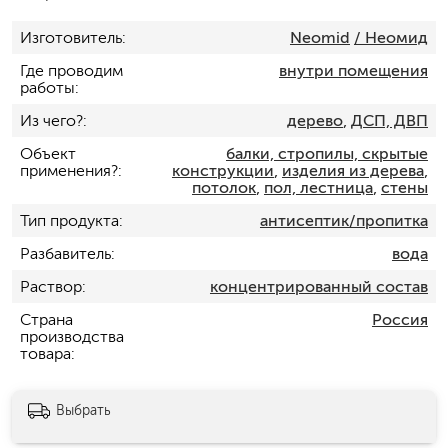
Изготовитель
Neomid
/ Неомид
Где проводим
внутри помещения
работы
Из чего?
дерево
,
ДСП, ДВП
Объект
балки, стропилы, скрытые
применения?
конструкции
,
изделия из дерева
,
потолок
,
пол, лестница
,
стены
Тип продукта
антисептик/пропитка
Разбавитель
вода
Раствор
концентрированный состав
Страна
Россия
производства
товара
Выбрать