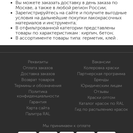
Вы можете заказать доставку в день заказа по
Москве, а также в любой регион России;
Зарегистрируйтесь на сайте и получите выгодные
условия на дальнейшие покупки лакокрасочных
материалов и инструмента;
В отфильтрованной категории представлены
товары по характеристикам : кирпич, бетон;
В ассортименте товары типа: герметик, клей .
Реквизиты
Вакансии
Оплата заказов
Колеровка краски
Доставка заказов
Партнерская программа
Возврат товаров
Бренды
Термины и обозначения
Юридическим лицам
Политика
Отзывы
конфиденциальности
Краски оптом
Гарантия
Каталог красок по RAL
Карта сайта
Гид по распылению красок
Палитра RAL
Мы принимаем к оплате