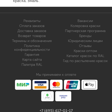
краска, эмаль .
Реквизиты
Вакансии
Оплата заказов
Колеровка краски
Доставка заказов
Партнерская программа
Возврат товаров
Бренды
Термины и обозначения
Юридическим лицам
Политика
Отзывы
конфиденциальности
Краски оптом
Гарантия
Каталог красок по RAL
Карта сайта
Гид по распылению красок
Палитра RAL
Мы принимаем к оплате
+7 (495) 417-01-17