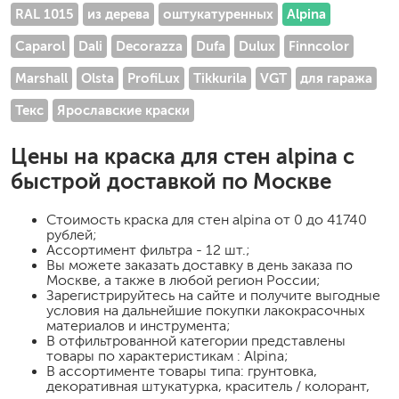
RAL 1015
из дерева
оштукатуренных
Alpina
Caparol
Dali
Decorazza
Dufa
Dulux
Finncolor
Marshall
Olsta
ProfiLux
Tikkurila
VGT
для гаража
Текс
Ярославские краски
Цены на
краска для стен alpina
с
быстрой доставкой по Москве
Стоимость
краска для стен alpina
от 0 до 41740
рублей;
Ассортимент фильтра - 12 шт.;
Вы можете заказать доставку в день заказа по
Москве, а также в любой регион России;
Зарегистрируйтесь на сайте и получите выгодные
условия на дальнейшие покупки лакокрасочных
материалов и инструмента;
В отфильтрованной категории представлены
товары по характеристикам : Alpina;
В ассортименте товары типа: грунтовка,
декоративная штукатурка, краситель / колорант,