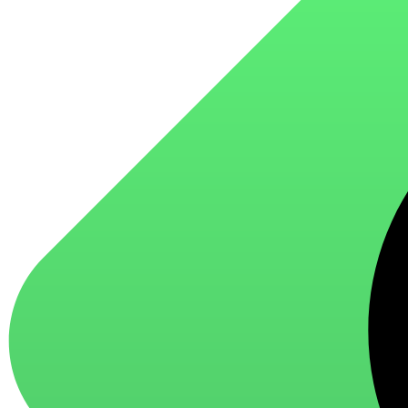
для стекол и зеркал
для ароматизации и нейтрализации запахов
для мытья посуды
для стирки и ухода за тканями
для ковров и текстильных изделий
специализированные чистящие средства
универсальные чистящие средства
дезинфицирующие средства
Автохимия и автокосметика
автоэмали
аэрозольные смазки
полироли для пластика
очистители салона
очистители двигателя
очистители тормозов
Материалы для зимних работ
краски для штукатурки
эмали для металла
грунтовки
пропитки для древесины
противогололедный реагент
пены и клеи
Новинки