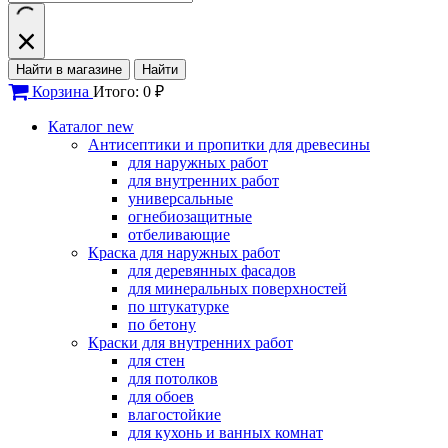
Найти в магазине
Найти
Корзина
Итого: 0 ₽
Каталог
new
Антисептики и пропитки для древесины
для наружных работ
для внутренних работ
универсальные
огнебиозащитные
отбеливающие
Краска для наружных работ
для деревянных фасадов
для минеральных поверхностей
по штукатурке
по бетону
Краски для внутренних работ
для стен
для потолков
для обоев
влагостойкие
для кухонь и ванных комнат