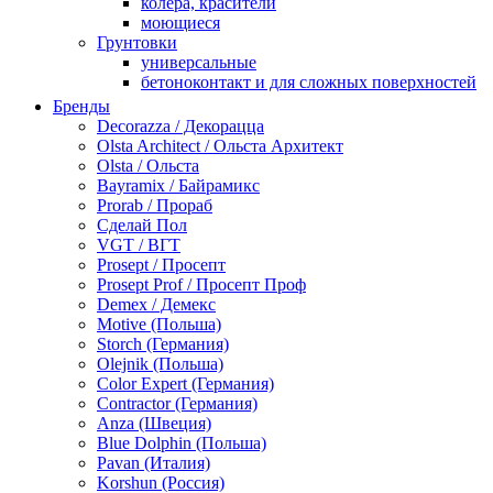
колера, красители
моющиеся
Грунтовки
универсальные
бетоноконтакт и для сложных поверхностей
для древесины
Бренды
по металлу
Decorazza / Декорацца
антикорозийные
Olsta Architect / Ольста Архитект
под декоративные штукатурки
Olsta / Ольста
для гипсокартона
Bayramix / Байрамикс
под штукатурку
Prorab / Прораб
Герметик
Сделай Пол
акриловые
VGT / ВГТ
силиконовые универсальные, нейтральные
Prosept / Просепт
силиконовые санитарные (антигрибковые)
Prosept Prof / Просепт Проф
шовные для срубов
Demex / Демекс
для кровли
Motive (Польша)
для каминов
Storch (Германия)
полиуретановые
Olejnik (Польша)
Декоративные штукатурки и краски
Color Expert (Германия)
краски для декора, патина
Contractor (Германия)
мокрый шелк
Anza (Швеция)
венецианские (эффект мрамора)
Blue Dolphin (Польша)
песок (эффект песчаных вихрей)
Pavan (Италия)
декоративная шпаклевка
Korshun (Россия)