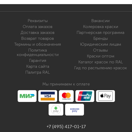
Реквизиты
Вакансии
Оплата заказов
Колеровка краски
Доставка заказов
Партнерская программа
Возврат товаров
Бренды
Термины и обозначения
Юридическим лицам
Политика
Отзывы
конфиденциальности
Краски оптом
Гарантия
Каталог красок по RAL
Карта сайта
Гид по распылению красок
Палитра RAL
Мы принимаем к оплате
+7 (495) 417-01-17