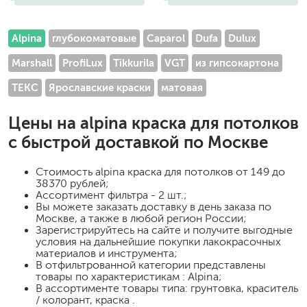
Alpina
глубокоматовые
Caparol
Dufa
Dulux
Marshall
ProfiLux
Tikkurila
VGT
из гипсокартона
ТЕКС
Ярославские краски
матовая
Цены на
alpina краска для потолков
с быстрой доставкой по Москве
Стоимость
alpina краска для потолков
от 149 до
38370 рублей;
Ассортимент фильтра - 2 шт.;
Вы можете заказать доставку в день заказа по
Москве, а также в любой регион России;
Зарегистрируйтесь на сайте и получите выгодные
условия на дальнейшие покупки лакокрасочных
материалов и инструмента;
В отфильтрованной категории представлены
товары по характеристикам : Alpina;
В ассортименте товары типа: грунтовка, краситель
/ колорант, краска .