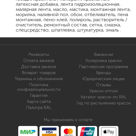
латексная добавка, лента гидроизоляционная,
малярная лента, масло, мастика, монтажная лента,
морилка, наливной пол, обои, отбеливатель, пена
монтажная, пено-клей, полироль, растворитель /
очиститель, ремонтный состав, сетка, смазка,
спецсредство, шпатлевка, штукатурка, эмаль .
Реквизиты
Вакансии
Оплата заказов
Колеровка краски
Доставка заказов
Партнерская программа
Возврат товаров
Бренды
Термины и обозначения
Юридическим лицам
Политика
Отзывы
конфиденциальности
Краски оптом
Гарантия
Каталог красок по RAL
Карта сайта
Гид по распылению красок
Палитра RAL
Мы принимаем к оплате