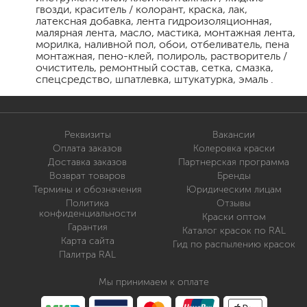
гвозди, краситель / колорант, краска, лак,
латексная добавка, лента гидроизоляционная,
малярная лента, масло, мастика, монтажная лента,
морилка, наливной пол, обои, отбеливатель, пена
монтажная, пено-клей, полироль, растворитель /
очиститель, ремонтный состав, сетка, смазка,
спецсредство, шпатлевка, штукатурка, эмаль .
Реквизиты
Вакансии
Оплата заказов
Колеровка краски
Доставка заказов
Партнерская программа
Возврат товаров
Бренды
Термины и обозначения
Юридическим лицам
Политика
Отзывы
конфиденциальности
Краски оптом
Гарантия
Каталог красок по RAL
Карта сайта
Гид по распылению красок
Палитра RAL
Мы принимаем к оплате