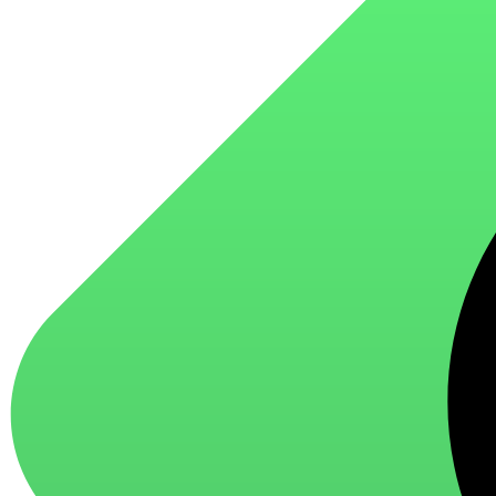
для стекол и зеркал
для ароматизации и нейтрализации запахов
для мытья посуды
для стирки и ухода за тканями
для ковров и текстильных изделий
специализированные чистящие средства
универсальные чистящие средства
дезинфицирующие средства
Автохимия и автокосметика
автоэмали
аэрозольные смазки
полироли для пластика
очистители салона
очистители двигателя
очистители тормозов
Материалы для зимних работ
краски для штукатурки
эмали для металла
грунтовки
пропитки для древесины
противогололедный реагент
пены и клеи
Новинки