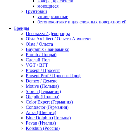
колера, красители
моющиеся
Грунтовки
универсальные
бетоноконтакт и для сложных поверхностей
для древесины
Бренды
по металлу
Decorazza / Декорацца
антикорозийные
Olsta Architect / Ольста Архитект
под декоративные штукатурки
Olsta / Ольста
для гипсокартона
Bayramix / Байрамикс
под штукатурку
Prorab / Прораб
Герметик
Сделай Пол
акриловые
VGT / ВГТ
силиконовые универсальные, нейтральные
Prosept / Просепт
силиконовые санитарные (антигрибковые)
Prosept Prof / Просепт Проф
шовные для срубов
Demex / Демекс
для кровли
Motive (Польша)
для каминов
Storch (Германия)
полиуретановые
Olejnik (Польша)
Декоративные штукатурки и краски
Color Expert (Германия)
краски для декора, патина
Contractor (Германия)
мокрый шелк
Anza (Швеция)
венецианские (эффект мрамора)
Blue Dolphin (Польша)
песок (эффект песчаных вихрей)
Pavan (Италия)
декоративная шпаклевка
Korshun (Россия)