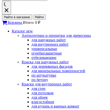
Найти в магазине
Найти
Корзина
Итого: 0 ₽
Каталог
new
Антисептики и пропитки для древесины
для наружных работ
для внутренних работ
универсальные
огнебиозащитные
отбеливающие
Краска для наружных работ
для деревянных фасадов
для минеральных поверхностей
по штукатурке
по бетону
Краски для внутренних работ
для стен
для потолков
для обоев
влагостойкие
для кухонь и ванных комнат