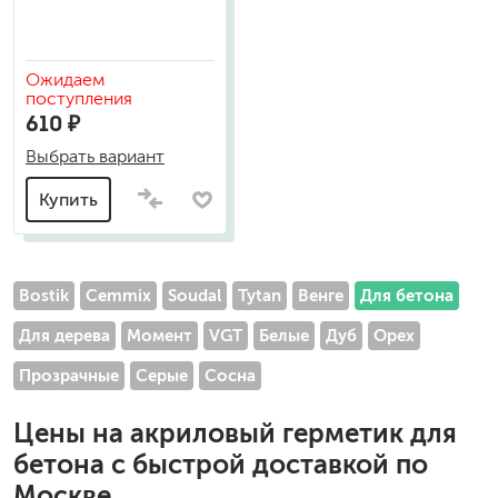
Ожидаем
поступления
610 ₽
Выбрать вариант
Купить
Bostik
Cemmix
Soudal
Tytan
Венге
Для бетона
Для дерева
Момент
VGT
Белые
Дуб
Орех
Прозрачные
Серые
Сосна
Цены на
акриловый герметик для
бетона
с быстрой доставкой по
Москве