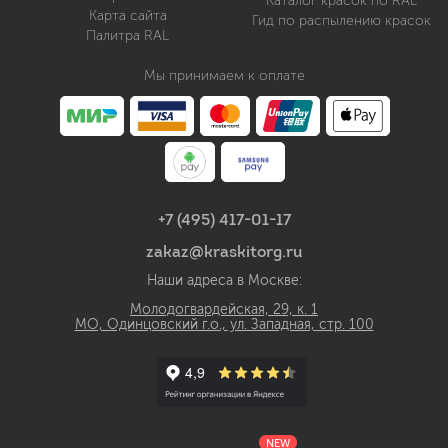
Каталог красок по RAL
Карта сайта
Гид по распылению красок
Палитра RAL
Мы принимаем к оплате
+7 (495) 417-01-17
zakaz@kraskitorg.ru
Наши адреса в Москве:
Молодогвардейская, 29, к. 1
МО, Одинцовский г.о., ул. Западная, стр. 100
NEW