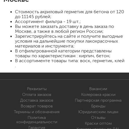
Стоимость
акриловый герметик для бетона
от 120
до 11145 рублей;
Ассортимент фильтра - 19 шт.;
Вы можете заказать доставку в день заказа по
Москве, а также в любой регион России;
Зарегистрируйтесь на сайте и получите выгодные
условия на дальнейшие покупки лакокрасочных
материалов и инструмента;
В отфильтрованной категории представлены
товары по характеристикам : кирпич, бетон;
В ассортименте товары типа: воск, герметик, клей
.
Реквизиты
Вакансии
Оплата заказов
Колеровка краски
Доставка заказов
Партнерская программа
Возврат товаров
Бренды
Термины и обозначения
Юридическим лицам
Политика
Отзывы
конфиденциальности
Краски оптом
Гарантия