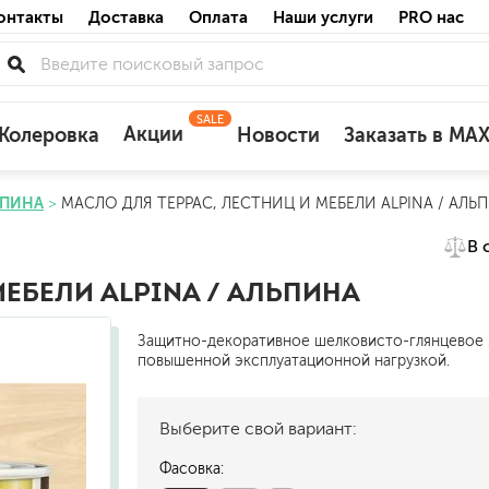
онтакты
Доставка
Оплата
Наши услуги
PRO нас
SALE
Акции
Колеровка
Новости
Заказать в MA
ЬПИНА
МАСЛО ДЛЯ ТЕРРАС, ЛЕСТНИЦ И МЕБЕЛИ ALPINA / АЛЬ
для деревянных фасадов
В 
для минеральных поверхностей
по штукатурке
МЕБЕЛИ ALPINA / АЛЬПИНА
по бетону
Защитно-декоративное шелковисто-глянцевое м
повышенной эксплуатационной нагрузкой.
Выберите свой вариант:
акриловые
ожных поверхностей
силиконовые универсальные, нейтраль
Фасовка:
силиконовые санитарные (антигрибковы