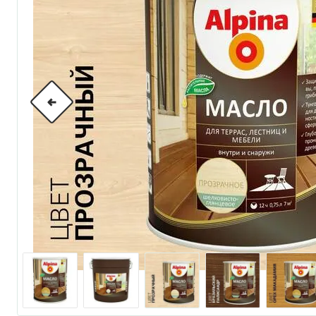
по металлу
антикорозийные
под декоративные штука
для гипсокартона
под штукатурку
для паркета и деревянно
для стен, потолков
для мебели
яхтные
для бани и сауны
для бетона и камня
масла для внутренних ра
масла для террас и нару