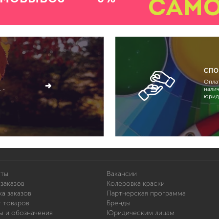
САМ
СПО
Оплат
 -
нали
юрид
иты
Вакансии
заказов
Колеровка краски
а заказов
Партнерская программа
т товаров
Бренды
ы и обозначения
Юридическим лицам