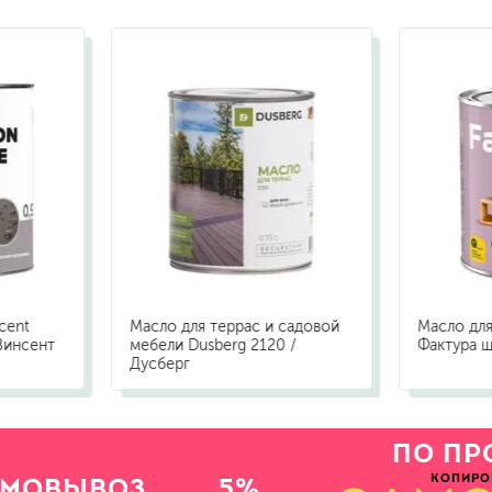
cent
Масло для террас и садовой
Масло для
 Винсент
мебели Dusberg 2120 /
Фактура 
Дусберг
ПО ПР
КОПИРО
АМОВЫВОЗ
5%