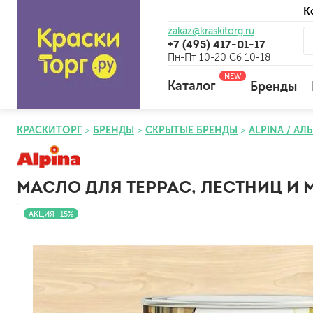
К
zakaz@kraskitorg.ru
+7 (495) 417-01-17
Пн-Пт 10-20 Сб 10-18
NEW
Каталог
Бренды
КРАСКИТОРГ
БРЕНДЫ
СКРЫТЫЕ БРЕНДЫ
ALPINA / АЛ
для наружных работ
для внутренних работ
МАСЛО ДЛЯ ТЕРРАС, ЛЕСТНИЦ И 
универсальные
огнебиозащитные
АКЦИЯ -15%
отбеливающие
универсальные
бетоноконтакт и для сл
для древесины