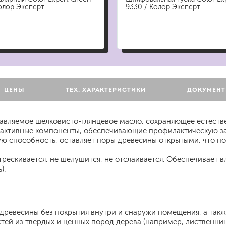
для мытья посуды
олор Эксперт
9330 / Колор Эксперт
для стирки и ухода за тканями
для ковров и текстильных изделий
специализированные чистящие средств
универсальные чистящие средства
дезинфицирующие средства
ЦЕНЫ
ТЕХ. ХАРАКТЕРИСТИКИ
ДОКУМЕН
збавляемое шелковисто-глянцевое масло, сохраняющее естеств
 активные компоненты, обеспечивающие профилактическую за
гент
 способность, оставляет поры древесины открытыми, что поз
стрескивается, не шелушится, не отслаивается. Обеспечивает 
).
я древесины без покрытия внутри и снаружи помещения, а та
й из твердых и ценных пород дерева (например, лиственница