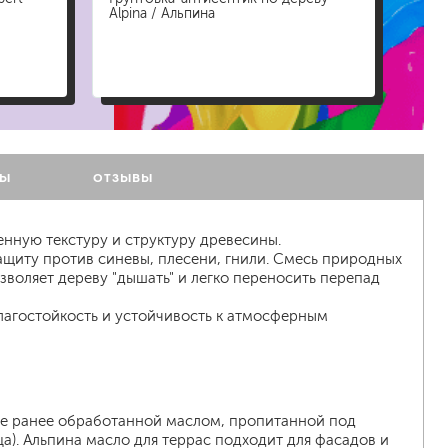
Alpina / Альпина
Craf
а
ТЫ
ОТЗЫВЫ
енную текстуру и структуру древесины.
щиту против синевы, плесени, гнили. Смесь природных
воляет дереву "дышать" и легко переносить перепад
влагостойкость и устойчивость к атмосферным
кже ранее обработанной маслом, пропитанной под
). Альпина масло для террас подходит для фасадов и