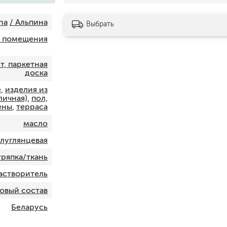
шпатели
na
/ Альпина
кельмы
Выбрать
ленты
 помещения
укрывные материалы
абразивы
т, паркетная
электроинструмент
доска
аккумуляторный инструмент
е
,
изделия из
личная)
,
пол,
ены
,
терраса
готовые
для дерева
масло
сухие
луглянцевая
тряпка/ткань
растворитель
ки
овый состав
Беларусь