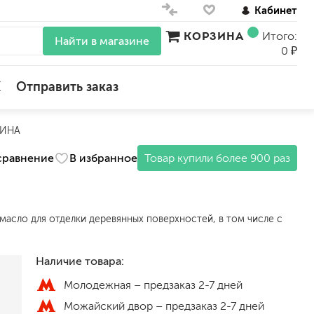
Кабинет
КОРЗИНА
Итого:
Найти в магазине
0 ₽
X
Отправить заказ
ПИНА
для стен
сравнение
В избранное
Товар купили более 900 раз
для потолков
для обоев
влагостойкие
для кухонь и ванных комнат
асло для отделки деревянных поверхностей, в том числе с
колера, красители
моющиеся
Наличие товара:
краски для декора, патина
Молодежная –
предзаказ 2-7 дней
ные
мокрый шелк
Можайский двор –
предзаказ 2-7 дней
е)
венецианские (эффект мрамора)