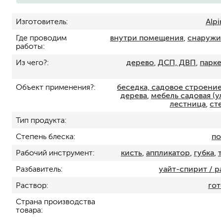
Изготовитель
Alpi
Где проводим
внутри помещения
,
снаружи
работы
Из чего?
дерево
,
ДСП, ДВП
,
парке
Объект применения?
беседка, садовое строени
дерева
,
мебель садовая (у
лестница
,
ст
для пола
для радиаторов, батарей
Тип продукта
для мебели
Степень блеска
по
маркерные
грифельные
Рабочий инструмент
кисть
,
аппликатор
,
губка
,
магнитные
Разбавитель
уайт-спирит / 
пожаробезопасные крас
Раствор
гот
для дверей
для окон
Страна производства
для ванны и бассейна
товара