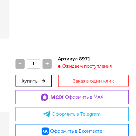
песок (эффект песчаных вихрей)
декоративная шпаклевка
травертин, карта мира, арт-бетон
кракелюрные лаки (эффект трещин)
защитные составы, воски, лессировки
шуба
камешковая
короед
Артикул 8971
-
+
мраморная крошка
Ожидаем поступления
фактурные краски
Купить
Заказ в один клик
для металла (по ржавчине)
Оформить в MAX
ПФ-115
эмали универсальные
краски универсальные
Оформить в Telegram
резиновая краска
аэрозольные (в баллончиках)
Оформить в Вконтакте