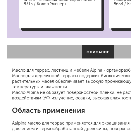
гидропломбы
8315 / Колор Эксперт
8654 / К
краски для штукатурки
ОПИСАНИЕ
эмали для металла
грунтовки
Масло для террас, лестниц и мебели Alpina - органора
пропитки для древесины
Масло для деревянной террасы содержит биологически
противогололедный реа
растительных масел обеспечивает высокую проникающую
пены и клеи
температуры и влажности.
Масло Alpina не образует поверхностной пленки, не ра
воздействиям (УФ-излучение, осадки, высокая влажность
Область применения
Aalpina масло для террас применяется для окрашивани
давлением и термообработанной древесины, поверхносте