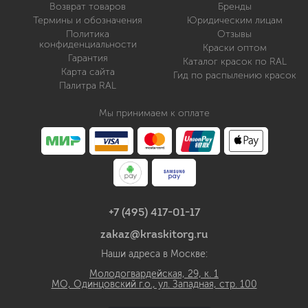
Возврат товаров
Бренды
Термины и обозначения
Юридическим лицам
Политика
Отзывы
конфиденциальности
Краски оптом
Гарантия
Каталог красок по RAL
Карта сайта
Гид по распылению красок
Палитра RAL
Мы принимаем к оплате
+7 (495) 417-01-17
zakaz@kraskitorg.ru
Наши адреса в Москве:
Молодогвардейская, 29, к. 1
МО, Одинцовский г.о., ул. Западная, стр. 100