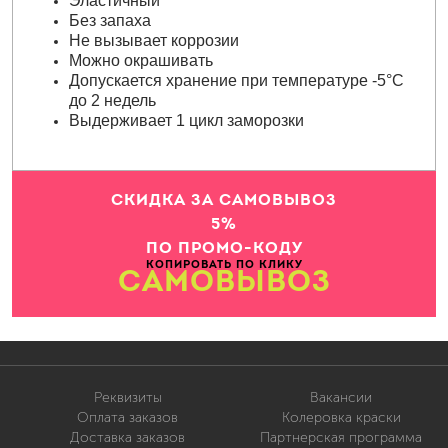
Эластичный
Без запаха
Не вызывает коррозии
Можно окрашивать
Допускается хранение при температуре -5°C
до 2 недель
Выдерживает 1 цикл заморозки
СКИДКА ЗА САМОВЫВОЗ
5%
ПО ПРОМО-КОДУ
КОПИРОВАТЬ ПО КЛИКУ
САМОВЫВОЗ
Реквизиты
Вакансии
Оплата заказов
Колеровка краски
Доставка заказов
Партнерская программа