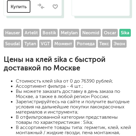
Купить
Hauser
Artelit
Bostik
Metylan
Neomid
Oscar
Sika
Soudal
Tytan
VGT
Момент
Рогнеда
Текс
Экон
Цены на
клей sika
с быстрой
доставкой по Москве
Стоимость
клей sika
от 0 до 76390 рублей;
Ассортимент фильтра - 4 шт.;
Вы можете заказать доставку в день заказа по
Москве, а также в любой регион России;
Зарегистрируйтесь на сайте и получите выгодные
условия на дальнейшие покупки лакокрасочных
материалов и инструмента;
В отфильтрованной категории представлены
товары по характеристикам : Sika;
В ассортименте товары типа: герметик, клей, клей
монтажный / жидкие гвозди, пена монтажная,