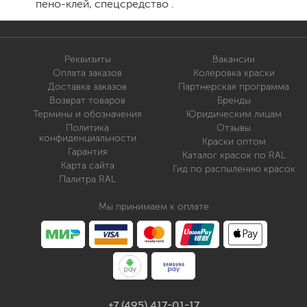
пено-клей, спецсредство .
Реквизиты
Вакансии
Оплата заказов
Колеровка краски
Доставка заказов
Партнерская программа
Возврат товаров
Бренды
Термины и обозначения
Юридическим лицам
Политика
Отзывы
конфиденциальности
Краски оптом
Гарантия
Каталог красок по RAL
Карта сайта
Гид по распылению красок
Палитра RAL
Мы принимаем к оплате
+7 (495) 417-01-17