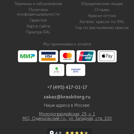
Термины и обозначения
Юридическим лицам
Политика
Отзывы
конфиденциальности
Краски оптом
Гарантия
Каталог красок по RAL
Карта сайта
Гид по распылению красок
Палитра RAL
Мы принимаем к оплате
+7 (495) 417-01-17
zakaz@kraskitorg.ru
Наши адреса в Москве:
Молодогвардейская, 29, к. 1
МО, Одинцовский г.о., ул. Западная, стр. 100