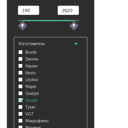
растворители, уайт-спир
средства от плесени
преобразователи ржавчи
удалители краски
средства от высолов и 
Изготовитель
средства для снятия обо
Bostik
смывка для эпоксидной 
Demex
очиститель силикона
Hauser
удалитель наклеек
Kesto
Litokol
гидроизоляция
Mapei
затирка для плитки
Quelyd
Клей для плитки
Soudal
наливные полы, ровните
Tytan
смеси для монтажа тепл
VGT
добавки в растворы
Макрофлекс
штукатурки
Момент