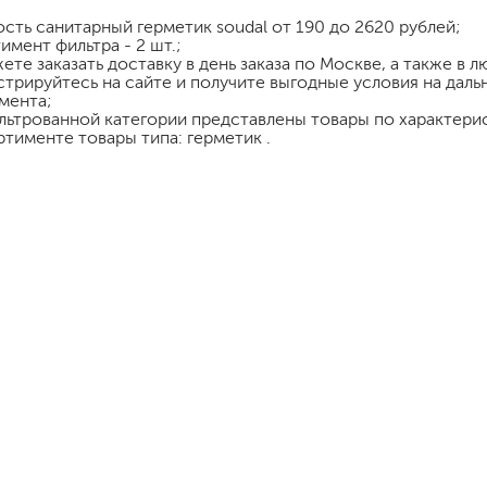
шпатели
ость
санитарный герметик soudal
от 190 до 2620 рублей;
имент фильтра - 2 шт.;
кельмы
ете заказать доставку в день заказа по Москве, а также в 
ленты
стрируйтесь на сайте и получите выгодные условия на дал
укрывные материалы
мента;
льтрованной категории представлены товары по характерис
абразивы
ртименте товары типа: герметик .
электроинструмент
аккумуляторный инструмент
готовые
для дерева
сухие
ки