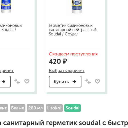
шовные для срубов
для кровли
турки
для каминов
иликоновый
Герметик силиконовый
полиуретановые
 Soudal /
санитарный нейтральный
Soudal / Соудал
Ожидаем поступления
420 ₽
ариант
Выбрать вариант
Купить
го пола
валики
малярные ванночки
для декоративной штукатурки
кисти
ент
Белые
280 мл
Litokol
Soudal
щетка металлическая
краскораспылители
бот
пистолеты
а
санитарный герметик soudal
с быстр
жных работ
ручной инструмент