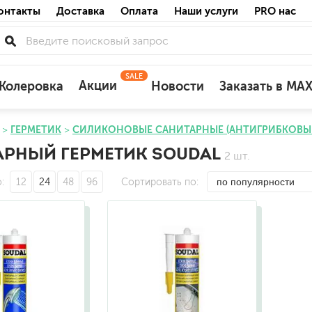
онтакты
Доставка
Оплата
Наши услуги
PRO нас
SALE
Акции
Колеровка
Новости
Заказать в MA
ГЕРМЕТИК
СИЛИКОНОВЫЕ САНИТАРНЫЕ (АНТИГРИБКОВЫ
для деревянных фасадов
АРНЫЙ ГЕРМЕТИК SOUDAL
2 шт.
для минеральных поверхностей
по штукатурке
о
12
24
48
96
Сортировать по
по бетону
акриловые
ожных поверхностей
силиконовые универсальные, нейтраль
силиконовые санитарные (антигрибковы