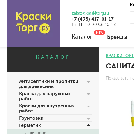
К
zakaz@kraskitorg.ru
+7 (495) 417-01-17
Пн-Пт 10-20 Сб 10-18
NEW
Каталог
Бренды
КРАСКИТОРГ
КАТАЛОГ
САНИТ
для наружных работ
для внутренних работ
Показывать п
Антисептики и пропитки
универсальные
для древесины
огнебиозащитные
Краска для наружных
отбеливающие
работ
Краски для внутренних
работ
Грунтовки
универсальные
Герметик
бетоноконтакт и для сл
акриловые
для древесины