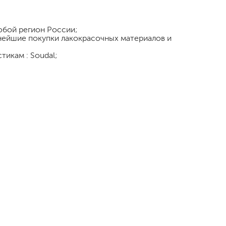
любой регион России;
ьнейшие покупки лакокрасочных материалов и
тикам : Soudal;
малярный флизелин
стеклообои под покраску
стеклохолст, паутинка
флизелиновые обои под покраску