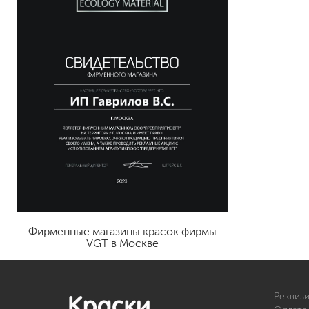
Фирменные магазины красок фирмы
VGT
в Москве
Реквиз