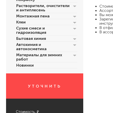
Растворители, очистители
Стоим
и антиплесень
Ассорт
Вы мож
Монтажная пена
Зареги
Клеи
инстру
В отфи
Сухие смеси и
В ассо
гидроизоляция
Бытовая химия
Автохимия и
автокосметика
для пола
Материалы для зимних
работ
для радиаторов, батарей
Новинки
для мебели
маркерные
грифельные
магнитные
УТОЧНИТЬ
пожаробезопасные крас
для дверей
для окон
для ванны и бассейна
Стоимость, ₽