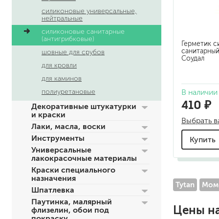
по металлу
силиконовые универсальные,
нейтральные
антикорозийные
силиконовые санитарные
под декоративные штука
(антигрибковые)
Герметик с
для гипсокартона
санитарный
шовные для срубов
под штукатурку
Соудал
для кровли
для каминов
В наличии
полиуретановые
410 ₽
Декоративные штукатурки
и краски
Выбрать в
Лаки, масла, воски
Инструменты
Купить
для паркета и деревянно
Универсальные
для стен, потолков
лакокрасочные материалы
для мебели
Краски специального
яхтные
назначения
Tytan
Мом
для бани и сауны
Шпатлевка
для бетона и камня
Паутинка, малярный
масла для внутренних ра
Цены н
флизелин, обои под
масла для террас и нару
покраску