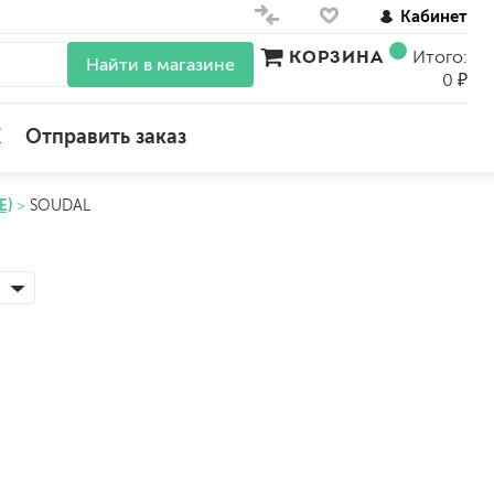
Кабинет
КОРЗИНА
Итого:
Найти в магазине
0 ₽
X
Отправить заказ
Е)
SOUDAL
для стен
для потолков
для обоев
влагостойкие
для кухонь и ванных комнат
колера, красители
моющиеся
краски для декора, патина
ные
мокрый шелк
е)
венецианские (эффект мрамора)