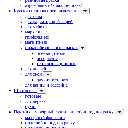
резиновая краска
аэрозольные (в баллончиках)
Краски специального назначения
для пола
для радиаторов, батарей
для мебели
маркерные
грифельные
магнитные
пожаробезопасные краски
огнезащитные
негорючие
теплоизоляционные
для дверей
для окон
для откосов окон
для ванны и бассейна
Шпатлевка
готовые
для дерева
сухие
Паутинка, малярный флизелин, обои под покраску
малярный флизелин
стеклообои под покраску
стеклохолст, паутинка