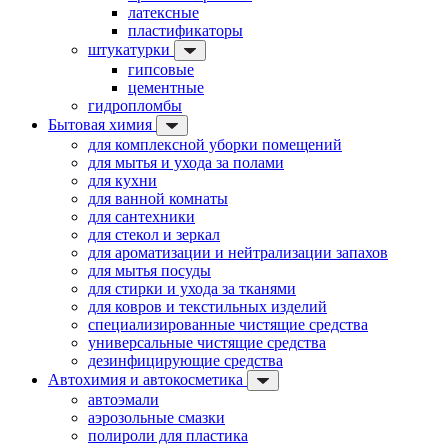
латексные
пластификаторы
штукатурки
гипсовые
цементные
гидропломбы
Бытовая химия
для комплексной уборки помещений
для мытья и ухода за полами
для кухни
для ванной комнаты
для сантехники
для стекол и зеркал
для ароматизации и нейтрализации запахов
для мытья посуды
для стирки и ухода за тканями
для ковров и текстильных изделий
специализированные чистящие средства
универсальные чистящие средства
дезинфицирующие средства
Автохимия и автокосметика
автоэмали
аэрозольные смазки
полироли для пластика