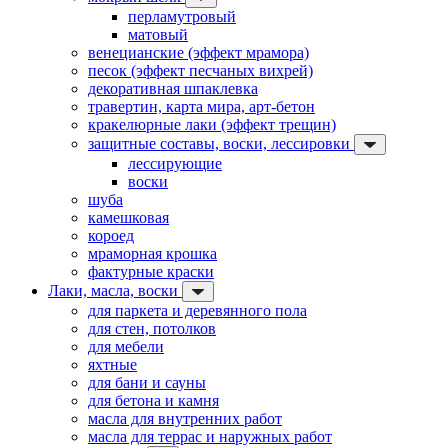
перламутровый
матовый
венецианские (эффект мрамора)
песок (эффект песчаных вихрей)
декоративная шпаклевка
травертин, карта мира, арт-бетон
кракелюрные лаки (эффект трещин)
защитные составы, воски, лессировки
лессирующие
воски
шуба
камешковая
короед
мраморная крошка
фактурные краски
Лаки, масла, воски
для паркета и деревянного пола
для стен, потолков
для мебели
яхтные
для бани и сауны
для бетона и камня
масла для внутренних работ
масла для террас и наружных работ