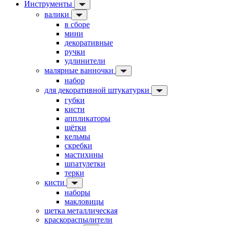
Инструменты
валики
в сборе
мини
декоративные
ручки
удлинители
малярные ванночки
набор
для декоративной штукатурки
губки
кисти
аппликаторы
щётки
кельмы
скребки
мастихины
шпатулетки
терки
кисти
наборы
макловицы
щетка металлическая
краскораспылители