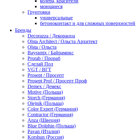
колера, красители
моющиеся
Грунтовки
универсальные
бетоноконтакт и для сложных поверхностей
для древесины
Бренды
по металлу
Decorazza / Декорацца
антикорозийные
Olsta Architect / Ольста Архитект
под декоративные штукатурки
Olsta / Ольста
для гипсокартона
Bayramix / Байрамикс
под штукатурку
Prorab / Прораб
Герметик
Сделай Пол
акриловые
VGT / ВГТ
силиконовые универсальные, нейтральные
Prosept / Просепт
силиконовые санитарные (антигрибковые)
Prosept Prof / Просепт Проф
шовные для срубов
Demex / Демекс
для кровли
Motive (Польша)
для каминов
Storch (Германия)
полиуретановые
Olejnik (Польша)
Декоративные штукатурки и краски
Color Expert (Германия)
краски для декора, патина
Contractor (Германия)
мокрый шелк
Anza (Швеция)
венецианские (эффект мрамора)
Blue Dolphin (Польша)
песок (эффект песчаных вихрей)
Pavan (Италия)
декоративная шпаклевка
Korshun (Россия)