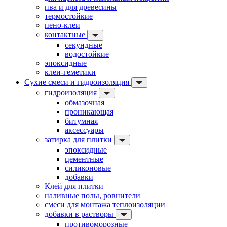
пва и для древесины
термостойкие
пено-клеи
контактные
секундные
водостойкие
эпоксидные
клеи-геметики
Сухие смеси и гидроизоляция
гидроизоляция
обмазочная
проникающая
битумная
аксессуары
затирка для плитки
эпоксидные
цементные
силиконовые
добавки
Клей для плитки
наливные полы, ровнители
смеси для монтажа теплоизоляции
добавки в растворы
противоморозные