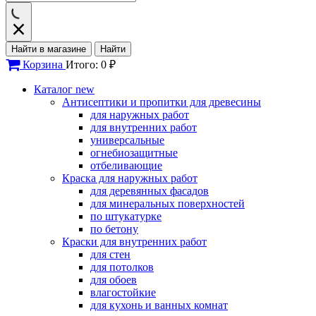
Найти в магазине
Найти
Корзина
Итого: 0 ₽
Каталог
new
Антисептики и пропитки для древесины
для наружных работ
для внутренних работ
универсальные
огнебиозащитные
отбеливающие
Краска для наружных работ
для деревянных фасадов
для минеральных поверхностей
по штукатурке
по бетону
Краски для внутренних работ
для стен
для потолков
для обоев
влагостойкие
для кухонь и ванных комнат