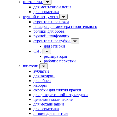
пистолеты
для монтажной пены
для герметика
ручной инструмент
строительные ножи
насадка для миксера строительного
ролики для обоев
ручной шлифовщик
строительные губки
для затирки
СИЗ
респираторы
рабочие перчатки
шпатели
зубчатые
для затирки
для обоев
наборы
скребки для снятия краски
для декоративной штукатурки
цельнометаллические
для механизации
для герметика
лезвия для шпателя