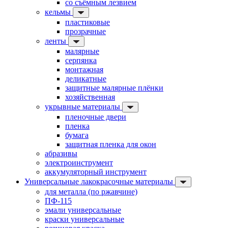
со съёмным лезвием
кельмы
пластиковые
прозрачные
ленты
малярные
серпянка
монтажная
деликатные
защитные малярные плёнки
хозяйственная
укрывные материалы
пленочные двери
пленка
бумага
защитная пленка для окон
абразивы
электроинструмент
аккумуляторный инструмент
Универсальные лакокрасочные материалы
для металла (по ржавчине)
ПФ-115
эмали универсальные
краски универсальные