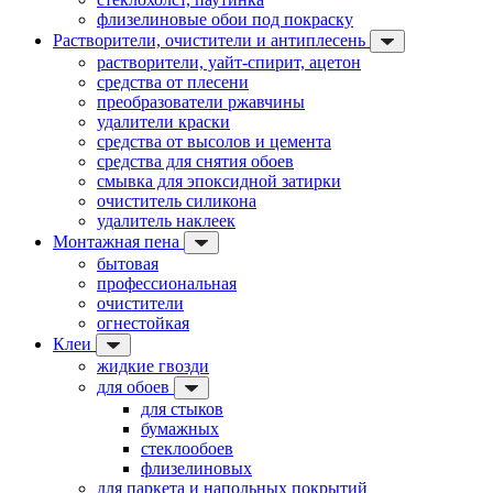
флизелиновые обои под покраску
Растворители, очистители и антиплесень
растворители, уайт-спирит, ацетон
средства от плесени
преобразователи ржавчины
удалители краски
средства от высолов и цемента
средства для снятия обоев
смывка для эпоксидной затирки
очиститель силикона
удалитель наклеек
Монтажная пена
бытовая
профессиональная
очистители
огнестойкая
Клеи
жидкие гвозди
для обоев
для стыков
бумажных
стеклообоев
флизелиновых
для паркета и напольных покрытий