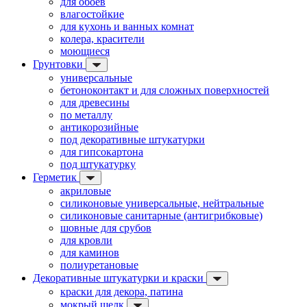
для обоев
влагостойкие
для кухонь и ванных комнат
колера, красители
моющиеся
Грунтовки
универсальные
бетоноконтакт и для сложных поверхностей
для древесины
по металлу
антикорозийные
под декоративные штукатурки
для гипсокартона
под штукатурку
Герметик
акриловые
силиконовые универсальные, нейтральные
силиконовые санитарные (антигрибковые)
шовные для срубов
для кровли
для каминов
полиуретановые
Декоративные штукатурки и краски
краски для декора, патина
мокрый шелк