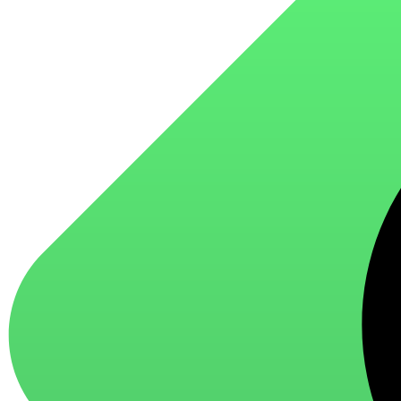
для стекол и зеркал
для ароматизации и нейтрализации запахов
для мытья посуды
для стирки и ухода за тканями
для ковров и текстильных изделий
специализированные чистящие средства
универсальные чистящие средства
дезинфицирующие средства
Автохимия и автокосметика
автоэмали
аэрозольные смазки
полироли для пластика
очистители салона
очистители двигателя
очистители тормозов
Материалы для зимних работ
краски для штукатурки
эмали для металла
грунтовки
пропитки для древесины
противогололедный реагент
пены и клеи
Новинки