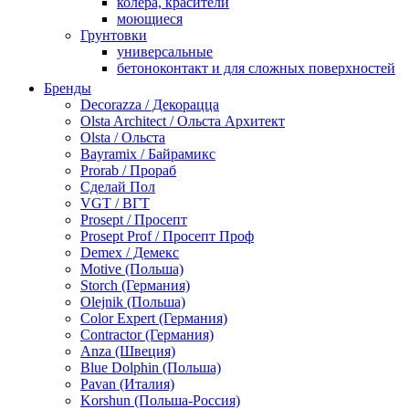
колера, красители
моющиеся
Грунтовки
универсальные
бетоноконтакт и для сложных поверхностей
для древесины
Бренды
по металлу
Decorazza / Декорацца
антикорозийные
Olsta Architect / Ольста Архитект
под декоративные штукатурки
Olsta / Ольста
для гипсокартона
Bayramix / Байрамикс
под штукатурку
Prorab / Прораб
Герметик
Сделай Пол
акриловые
VGT / ВГТ
силиконовые универсальные, нейтральные
Prosept / Просепт
силиконовые санитарные (антигрибковые)
Prosept Prof / Просепт Проф
шовные для срубов
Demex / Демекс
для кровли
Motive (Польша)
для каминов
Storch (Германия)
полиуретановые
Olejnik (Польша)
Декоративные штукатурки и краски
Color Expert (Германия)
краски для декора, патина
Contractor (Германия)
мокрый шелк
Anza (Швеция)
венецианские (эффект мрамора)
Blue Dolphin (Польша)
песок (эффект песчаных вихрей)
Pavan (Италия)
декоративная шпаклевка
Korshun (Польша-Россия)