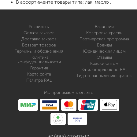
В ассортименте товары типа: лак, масло .
Реквизиты
Вакансии
Оплата заказов
Колеровка краски
Доставка заказов
Партнерская программа
Возврат товаров
Бренды
Термины и обозначения
Юридическим лицам
Политика
Отзывы
конфиденциальности
Краски оптом
Гарантия
Каталог красок по RAL
Карта сайта
Гид по распылению красок
Палитра RAL
Мы принимаем к оплате
+7 (495) 417-01-17