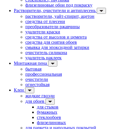
флизелиновые обои под покраску
Растворители, очистители и антиплесень
растворители, уайт-спирит, ацетон
средства от плесени
преобразователи ржавчины
удалители краски
средства от высолов и цемента
средства для снятия обоев
смывка для эпоксидной затирки
очиститель силикона
удалитель наклеек
Монтажная пена
бытовая
профессиональная
очистители
огнестойкая
Клеи
жидкие гвозди
для обоев
для стыков
бумажных
стеклообоев
флизелиновых
для паркета и напольных покрытий