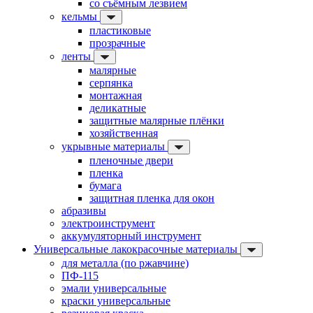
со съёмным лезвием
кельмы
пластиковые
прозрачные
ленты
малярные
серпянка
монтажная
деликатные
защитные малярные плёнки
хозяйственная
укрывные материалы
пленочные двери
пленка
бумага
защитная пленка для окон
абразивы
электроинструмент
аккумуляторный инструмент
Универсальные лакокрасочные материалы
для металла (по ржавчине)
ПФ-115
эмали универсальные
краски универсальные