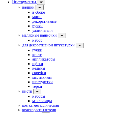
Инструменты
валики
в сборе
мини
декоративные
ручки
удлинители
малярные ванночки
набор
для декоративной штукатурки
губки
кисти
аппликаторы
щётки
кельмы
скребки
мастихины
шпатулетки
терки
кисти
наборы
макловицы
щетка металлическая
краскораспылители