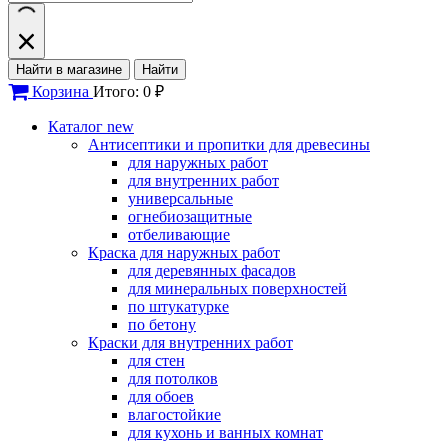
Найти в магазине
Найти
Корзина
Итого: 0 ₽
Каталог
new
Антисептики и пропитки для древесины
для наружных работ
для внутренних работ
универсальные
огнебиозащитные
отбеливающие
Краска для наружных работ
для деревянных фасадов
для минеральных поверхностей
по штукатурке
по бетону
Краски для внутренних работ
для стен
для потолков
для обоев
влагостойкие
для кухонь и ванных комнат