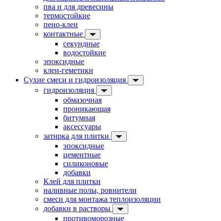
пва и для древесины
термостойкие
пено-клеи
контактные
секундные
водостойкие
эпоксидные
клеи-геметики
Сухие смеси и гидроизоляция
гидроизоляция
обмазочная
проникающая
битумная
аксессуары
затирка для плитки
эпоксидные
цементные
силиконовые
добавки
Клей для плитки
наливные полы, ровнители
смеси для монтажа теплоизоляции
добавки в растворы
противоморозные