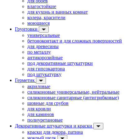
для обоев
влагостойкие
для кухонь и ванных комнат
колера, красители
моющиеся
Грунтовки
универсальные
бетоноконтакт и для сложных поверхностей
для древесины
по металлу
антикорозийные
под декоративные штукатурки
для гипсокартона
под штукатурку
Герметик
акриловые
силиконовые универсальные, нейтральные
силиконовые санитарные (антигрибковые)
шовные для срубов
для кровли
для каминов
полиуретановые
Декоративные штукатурки и краски
краски для декора, патина
мокрый шелк