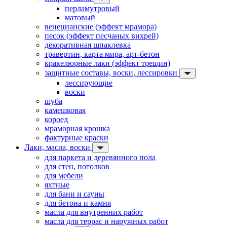
перламутровый
матовый
венецианские (эффект мрамора)
песок (эффект песчаных вихрей)
декоративная шпаклевка
травертин, карта мира, арт-бетон
кракелюрные лаки (эффект трещин)
защитные составы, воски, лессировки
лессирующие
воски
шуба
камешковая
короед
мраморная крошка
фактурные краски
Лаки, масла, воски
для паркета и деревянного пола
для стен, потолков
для мебели
яхтные
для бани и сауны
для бетона и камня
масла для внутренних работ
масла для террас и наружных работ