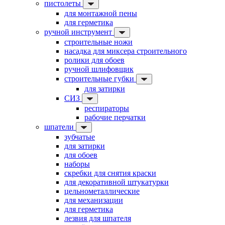
пистолеты
для монтажной пены
для герметика
ручной инструмент
строительные ножи
насадка для миксера строительного
ролики для обоев
ручной шлифовщик
строительные губки
для затирки
СИЗ
респираторы
рабочие перчатки
шпатели
зубчатые
для затирки
для обоев
наборы
скребки для снятия краски
для декоративной штукатурки
цельнометаллические
для механизации
для герметика
лезвия для шпателя