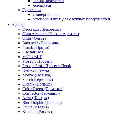
колера, красители
моющиеся
Грунтовки
универсальные
бетоноконтакт и для сложных поверхностей
для древесины
Бренды
по металлу
Decorazza / Декорацца
антикорозийные
Olsta Architect / Ольста Архитект
под декоративные штукатурки
Olsta / Ольста
для гипсокартона
Bayramix / Байрамикс
под штукатурку
Prorab / Прораб
Герметик
Сделай Пол
акриловые
VGT / ВГТ
силиконовые универсальные, нейтральные
Prosept / Просепт
силиконовые санитарные (антигрибковые)
Prosept Prof / Просепт Проф
шовные для срубов
Demex / Демекс
для кровли
Motive (Польша)
для каминов
Storch (Германия)
полиуретановые
Olejnik (Польша)
Декоративные штукатурки и краски
Color Expert (Германия)
краски для декора, патина
Contractor (Германия)
мокрый шелк
Anza (Швеция)
венецианские (эффект мрамора)
Blue Dolphin (Польша)
песок (эффект песчаных вихрей)
Pavan (Италия)
декоративная шпаклевка
Korshun (Россия)