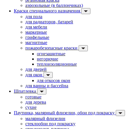
резиновая краска
аэрозольные (в баллончиках)
Краски специального назначения
для пола
для радиаторов, батарей
для мебели
маркерные
грифельные
магнитные
пожаробезопасные краски
огнезащитные
негорючие
теплоизоляционные
для дверей
для окон
для откосов окон
для ванны и бассейна
Шпатлевка
готовые
для дерева
сухие
Паутинка, малярный флизелин, обои под покраску
малярный флизелин
стеклообои под покраску
стеклохолст, паутинка