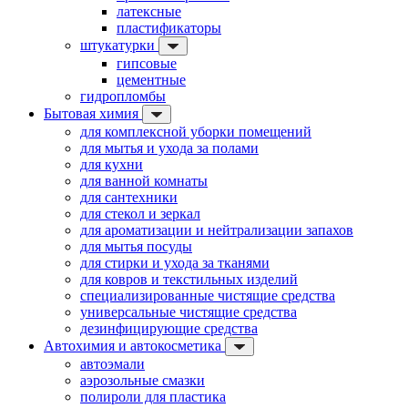
латексные
пластификаторы
штукатурки
гипсовые
цементные
гидропломбы
Бытовая химия
для комплексной уборки помещений
для мытья и ухода за полами
для кухни
для ванной комнаты
для сантехники
для стекол и зеркал
для ароматизации и нейтрализации запахов
для мытья посуды
для стирки и ухода за тканями
для ковров и текстильных изделий
специализированные чистящие средства
универсальные чистящие средства
дезинфицирующие средства
Автохимия и автокосметика
автоэмали
аэрозольные смазки
полироли для пластика