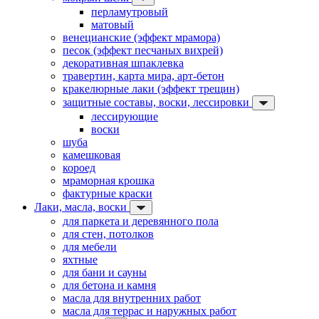
перламутровый
матовый
венецианские (эффект мрамора)
песок (эффект песчаных вихрей)
декоративная шпаклевка
травертин, карта мира, арт-бетон
кракелюрные лаки (эффект трещин)
защитные составы, воски, лессировки
лессирующие
воски
шуба
камешковая
короед
мраморная крошка
фактурные краски
Лаки, масла, воски
для паркета и деревянного пола
для стен, потолков
для мебели
яхтные
для бани и сауны
для бетона и камня
масла для внутренних работ
масла для террас и наружных работ