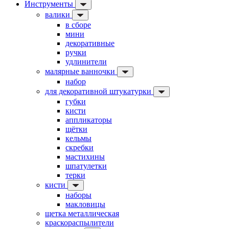
Инструменты
валики
в сборе
мини
декоративные
ручки
удлинители
малярные ванночки
набор
для декоративной штукатурки
губки
кисти
аппликаторы
щётки
кельмы
скребки
мастихины
шпатулетки
терки
кисти
наборы
макловицы
щетка металлическая
краскораспылители