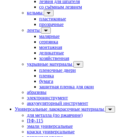
лезвия для шпателя
со съёмным лезвием
кельмы
пластиковые
прозрачные
ленты
малярные
серпянка
монтажная
деликатные
хозяйственная
укрывные материалы
пленочные двери
пленка
бумага
защитная пленка для окон
абразивы
электроинструмент
аккумуляторный инструмент
Универсальные лакокрасочные материалы
для металла (по ржавчине)
ПФ-115
эмали универсальные
краски универсальные