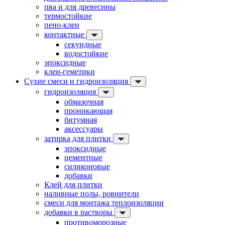
пва и для древесины
термостойкие
пено-клеи
контактные
секундные
водостойкие
эпоксидные
клеи-геметики
Сухие смеси и гидроизоляция
гидроизоляция
обмазочная
проникающая
битумная
аксессуары
затирка для плитки
эпоксидные
цементные
силиконовые
добавки
Клей для плитки
наливные полы, ровнители
смеси для монтажа теплоизоляции
добавки в растворы
противоморозные