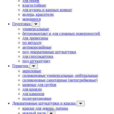
для обоев
влагостойкие
для кухонь и ванных комнат
колера, красители
моющиеся
Грунтовки
универсальные
бетоноконтакт и для сложных поверхностей
для древесины
по металлу
антикорозийные
под декоративные штукатурки
для гипсокартона
под штукатурку
Герметик
акриловые
силиконовые универсальные, нейтральные
силиконовые санитарные (антигрибковые)
шовные для срубов
для кровли
для каминов
полиуретановые
Декоративные штукатурки и краски
краски для декора, патина
мокрый шелк