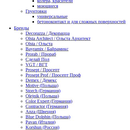
колера, красители
моющиеся
Грунтовки
универсальные
бетоноконтакт и для сложных поверхностей
для древесины
Бренды
по металлу
Decorazza / Декорацца
антикорозийные
Olsta Architect / Ольста Архитект
под декоративные штукатурки
Olsta / Ольста
для гипсокартона
Bayramix / Байрамикс
под штукатурку
Prorab / Прораб
Герметик
Сделай Пол
акриловые
VGT / ВГТ
силиконовые универсальные, нейтральные
Prosept / Просепт
силиконовые санитарные (антигрибковые)
Prosept Prof / Просепт Проф
шовные для срубов
Demex / Демекс
для кровли
Motive (Польша)
для каминов
Storch (Германия)
полиуретановые
Olejnik (Польша)
Декоративные штукатурки и краски
Color Expert (Германия)
краски для декора, патина
Contractor (Германия)
мокрый шелк
Anza (Швеция)
венецианские (эффект мрамора)
Blue Dolphin (Польша)
песок (эффект песчаных вихрей)
Pavan (Италия)
декоративная шпаклевка
Korshun (Россия)