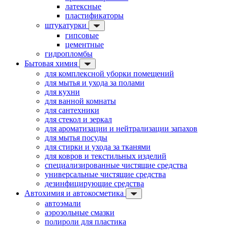
латексные
пластификаторы
штукатурки
гипсовые
цементные
гидропломбы
Бытовая химия
для комплексной уборки помещений
для мытья и ухода за полами
для кухни
для ванной комнаты
для сантехники
для стекол и зеркал
для ароматизации и нейтрализации запахов
для мытья посуды
для стирки и ухода за тканями
для ковров и текстильных изделий
специализированные чистящие средства
универсальные чистящие средства
дезинфицирующие средства
Автохимия и автокосметика
автоэмали
аэрозольные смазки
полироли для пластика