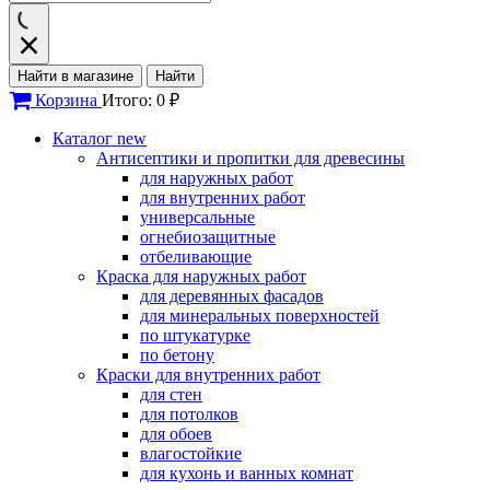
Найти в магазине
Найти
Корзина
Итого: 0 ₽
Каталог
new
Антисептики и пропитки для древесины
для наружных работ
для внутренних работ
универсальные
огнебиозащитные
отбеливающие
Краска для наружных работ
для деревянных фасадов
для минеральных поверхностей
по штукатурке
по бетону
Краски для внутренних работ
для стен
для потолков
для обоев
влагостойкие
для кухонь и ванных комнат