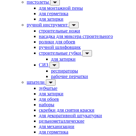
пистолеты
для монтажной пены
для герметика
для затирки
ручной инструмент
строительные ножи
насадка для миксера строительного
ролики для обоев
ручной шлифовщик
строительные губки
для затирки
СИЗ
респираторы
рабочие перчатки
шпатели
зубчатые
для затирки
для обоев
наборы
скребки для снятия краски
для декоративной штукатурки
цельнометаллические
для механизации
для герметика