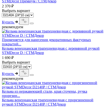
STMDecor Премиум / СТМДекор
2 370 ₽
Выбрать вариант
Купить
рекомендуем
Применяется для нанесения декоративных фактурных
покрытий...
Кельма венецианская трапециевидная с деревянной ручкой
STMDecor D / СТМДекор
1 690 ₽
Выбрать вариант
Купить
рекомендуем
Кельма из нержавеющей стали, края сточены, ручка
прорезин...
Кельма венецианская трапециевидная с прорезиненной
ручкой STMDecor D2140P / СТМДекор