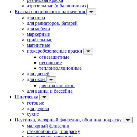
резиновая краска
аэрозольные (в баллончиках)
Краски специального назначения
для пола
для радиаторов, батарей
для мебели
маркерные
грифельные
магнитные
пожаробезопасные краски
огнезащитные
негорючие
теплоизоляционные
для дверей
для окон
для откосов окон
для ванны и бассейна
Шпатлевка
готовые
для дерева
сухие
Паутинка, малярный флизелин, обои под покраску
малярный флизелин
стеклообои под покраску
стеклохолст, паутинка