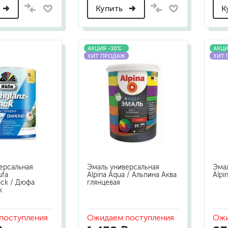
Купить
К
АКЦИЯ -30%
АКЦИ
ХИТ ПРОДАЖ
ХИТ
ерсальная
Эмаль универсальная
Эмал
ufa
Alpina Aqua / Альпина Аква
Alpi
ack / Дюфа
глянцевая
к
поступления
Ожидаем поступления
Ожи