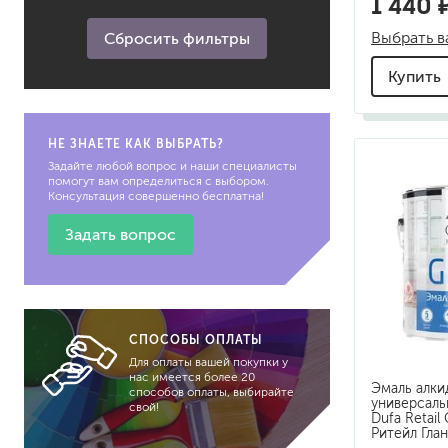
1 440 
крыша
краски
кухонная зона
Выбрать в
Сбросить фильтры
мебель домашняя
Купить
минеральный фасад
металлические
конструкции
НЕ ЗНАЕТЕ КАК ВЫБРАТЬ?
металлические элементы
Задайте любой вопрос и наши специалисты
автомобиля
помогут вам определиться с выбором.
Консультация совершенно бесплатна!
мебель садовая (уличная)
обои под покраску
Задать вопрос
объекты общепита
общественное помещение
окна, двери
подвал, лоджия, подземная
CПОСОБЫ ОПЛАТЫ
парковка
Для оплаты вашей покупки у
потолок
нас имеется более 20
Эмаль алки
пол, лестница
способов оплаты, выбирайте
универсаль
свой!
прачечные / химчистки
Dufa Retail
Ритейл Гла
профили, декоративные