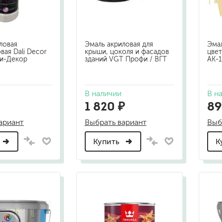
шовные для срубов
для кровли
турки
для каминов
ловая
Эмаль акриловая для
Эмал
полиуретановые
вая Dali Decor
крыши, цоколя и фасадов
цвет
ли-Декор
зданий VGT Профи / ВГТ
АК-1
В наличии
В н
1 820 ₽
89
ариант
Выбрать вариант
Выб
Купить
К
го пола
валики
малярные ванночки
для декоративной штукатурки
кисти
щетка металлическая
краскораспылители
бот
пистолеты
жных работ
ручной инструмент