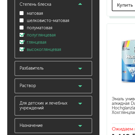
беседка, садовое
декоративная краска
Степень блеска
кафель, керамическая
Купить
строение
краска
плитка
матовая
бытовое применение
эмаль
керамика, фарфор
шелковисто-матовая
деревянный фасад
кирпич, бетон
полуматовая
ванная, душевая
металл
полуглянцевая
вентиляционный или
обои под покраску
глянцевая
дымоотводный канал
оцинкованные
высокоглянцевая
гараж, ворота
поверхности
металлические
OSB и ОСП плиты
детские игрушки
Разбавитель
пенополистирол
забор деревянный
пластик
вода
изделия из бумаги и
пробка
уайт-спирит /
Раствор
картона
фанера, МДФ
растворитель
изделия из керамики и
готовый состав
шифер
Эмаль унив
ксилол
фарфора
готовый состав (возможно
Для детских и лечебных
алкидная D
штукатурка, шпатлевка,
Hochglanzl
учреждений
изделия из пластика
разбавление)
Хохглянцла
гипсокартон
изделия из дерева
да
изоляционные и стеновые
Назначение
Ожидаем 
панели
эмали