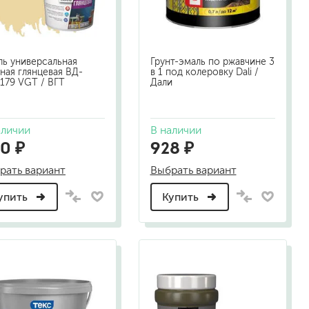
песок (эффект песчаных вихрей)
декоративная шпаклевка
травертин, карта мира, арт-бетон
ь универсальная
Грунт-эмаль по ржавчине 3
кракелюрные лаки (эффект трещин)
ная глянцевая ВД-
в 1 под колеровку Dali /
защитные составы, воски, лессировки
179 VGT / ВГТ
Дали
шуба
камешковая
короед
аличии
В наличии
0 ₽
928 ₽
мраморная крошка
фактурные краски
рать вариант
Выбрать вариант
упить
Купить
для металла (по ржавчине)
ПФ-115
эмали универсальные
краски универсальные
резиновая краска
аэрозольные (в баллончиках)