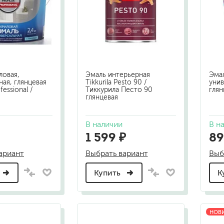
шпатели
кельмы
ленты
укрывные материалы
абразивы
электроинструмент
ловая,
Эмаль интерьерная
Эмал
аккумуляторный инструмент
ная, глянцевая
Tikkurila Pesto 90 /
уни
fessional /
Тиккурила Песто 90
глян
с
глянцевая
готовые
для дерева
В наличии
В н
сухие
1 599 ₽
89
ариант
Выбрать вариант
Выб
Купить
К
ки
НОВ