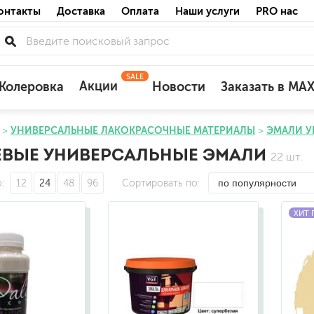
онтакты
Доставка
Оплата
Наши услуги
PRO нас
SALE
Акции
Колеровка
Новости
Заказать в MA
УНИВЕРСАЛЬНЫЕ ЛАКОКРАСОЧНЫЕ МАТЕРИАЛЫ
ЭМАЛИ У
для деревянных фасадов
ЕВЫЕ УНИВЕРСАЛЬНЫЕ ЭМАЛИ
22 шт.
для минеральных поверхностей
по штукатурке
о
12
24
48
96
Сортировать по
по бетону
ХИТ
акриловые
ожных поверхностей
силиконовые универсальные, нейтраль
силиконовые санитарные (антигрибковы