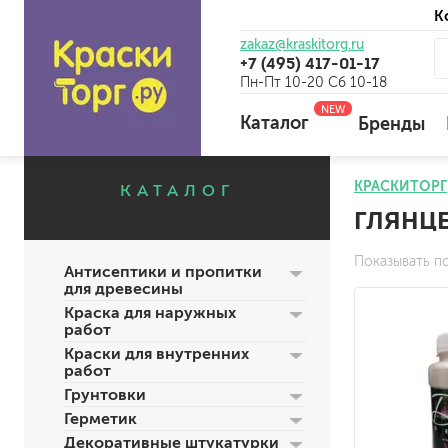
К
zakaz@kraskitorg.ru
+7 (495) 417-01-17
Пн-Пт 10-20 Сб 10-18
NEW
Каталог
Бренды
КРАСКИТОРГ
КАТАЛОГ
ГЛЯНЦ
для наружных работ
для внутренних работ
Показывать п
Антисептики и пропитки
универсальные
для древесины
огнебиозащитные
Краска для наружных
отбеливающие
работ
Краски для внутренних
работ
Грунтовки
универсальные
Герметик
бетоноконтакт и для сл
Декоративные штукатурки
для древесины