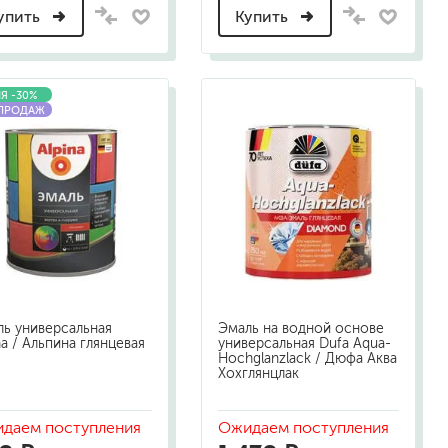
упить
Купить
Я -30%
 ПРОДАЖ
ь универсальная
Эмаль на водной основе
na / Альпина глянцевая
универсальная Dufa Aqua-
Hochglanzlack / Дюфа Аква
Хохглянцлак
даем поступления
Ожидаем поступления