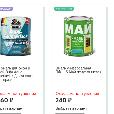
 ПРОДАЖ
АКЦИЯ -10%
а
 эмаль для окон и
Эмаль универсальная
ей Dufa Aqua-
ПФ-115 Май полуглянцевая
terlack / Дюфа Аква
стерлак
даем поступления
Ожидаем поступления
460 ₽
240 ₽
рать вариант
Выбрать вариант