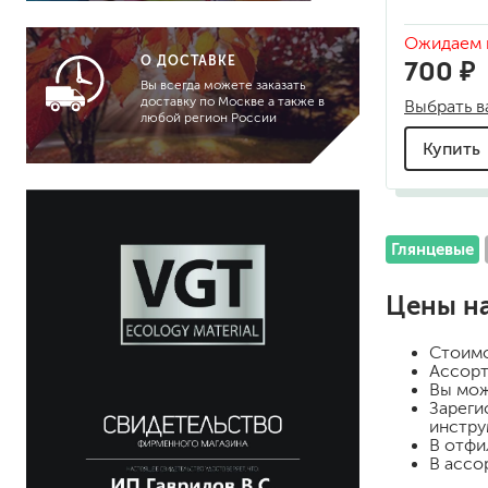
детали
Ожидаем 
пластиковые элементы
О ДОСТАВКЕ
700 ₽
автомобиля
Вы всегда можете заказать
пути эвакуации
доставку по Москве а также в
Выбрать в
любой регион России
решетка, ограда
Купить
стены
терраса
трубы, радиаторы
отопления
Глянцевые
Цены н
Стоим
Ассорт
Вы мож
Зареги
инстру
В отфи
В ассо