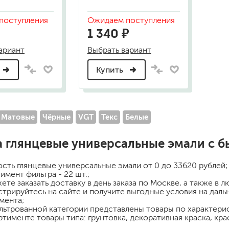
поступления
Ожидаем поступления
1 340 ₽
ариант
Выбрать вариант
Купить
Матовые
Чёрные
VGT
Текс
Белые
а
глянцевые универсальные эмали
с б
ость
глянцевые универсальные эмали
от 0 до 33620 рублей;
имент фильтра - 22 шт.;
ете заказать доставку в день заказа по Москве, а также в 
стрируйтесь на сайте и получите выгодные условия на дал
мента;
льтрованной категории представлены товары по характерист
ртименте товары типа: грунтовка, декоративная краска, крас