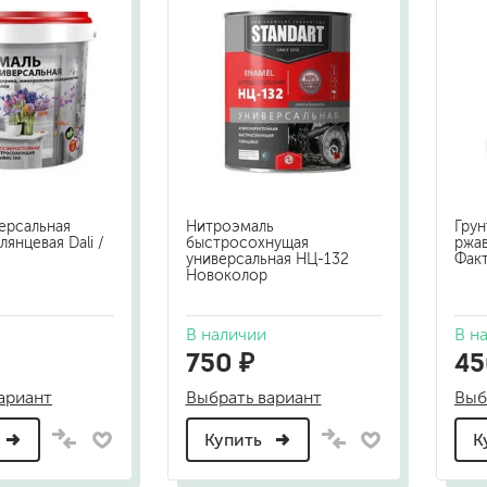
бытовая
ит, ацетон
профессиональная
очистители
ны
огнестойкая
цемента
ев
затирки
ерсальная
Нитроэмаль
Грун
лянцевая Dali /
быстросохнущая
ржав
универсальная НЦ-132
Фак
Новоколор
для комплексной уборки помещений
В наличии
В н
для мытья и ухода за полами
750 ₽
45
для кухни
ли
для ванной комнаты
ариант
Выбрать вариант
Выб
оизоляции
для сантехники
для стекол и зеркал
Купить
К
для ароматизации и нейтрализации запа