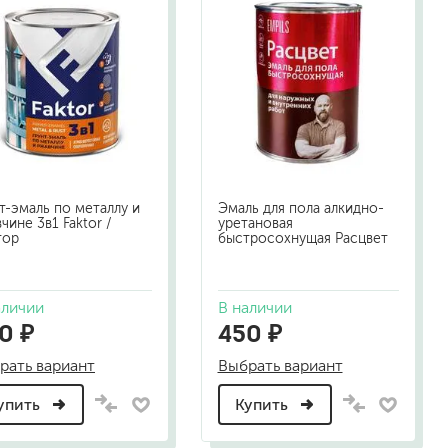
жидкие гвозди
для обоев
для паркета и напольных покрытий
пва и для древесины
термостойкие
пено-клеи
контактные
эпоксидные
т-эмаль по металлу и
Эмаль для пола алкидно-
клеи-геметики
чине 3в1 Faktor /
уретановая
тор
быстросохнущая Расцвет
автоэмали
аличии
В наличии
аэрозольные смазки
0 ₽
450 ₽
полироли для пластика
очистители салона
рать вариант
Выбрать вариант
очистители двигателя
очистители тормозов
упить
Купить
хов