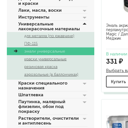
и краски
по металлу
Лаки, масла, воски
антикорозийные
Инструменты
под декоративные штука
Универсальные
Эмаль акри
для гипсокартона
лакокрасочные материалы
перламутро
под штукатурку
Magic / Да
для металла (по ржавчине)
Меджик
ПФ-115
эмали универсальные
В наличии
331 ₽
краски универсальные
резиновая краска
Выбрать в
аэрозольные (в баллончиках)
Купить
для паркета и деревянно
Краски специального
назначения
для стен, потолков
для мебели
Шпатлевка
яхтные
Паутинка, малярный
флизелин, обои под
для бани и сауны
покраску
для бетона и камня
Растворители, очистители
масла для внутренних ра
и антиплесень
масла для террас и нару