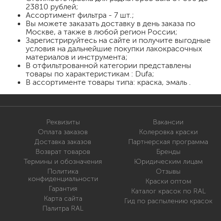
23810 рублей;
Ассортимент фильтра - 7 шт.;
Вы можете заказать доставку в день заказа по
Москве, а также в любой регион России;
Зарегистрируйтесь на сайте и получите выгодные
условия на дальнейшие покупки лакокрасочных
материалов и инструмента;
В отфильтрованной категории представлены
товары по характеристикам : Dufa;
В ассортименте товары типа: краска, эмаль .
Реквизиты
Вакансии
Оплата заказов
Колеровка краски
Доставка заказов
Партнерская программа
Возврат товаров
Бренды
Термины и обозначения
Юридическим лицам
Политика
Отзывы
конфиденциальности
Краски оптом
Гарантия
Каталог красок по RAL
Карта сайта
Гид по распылению красок
Палитра RAL