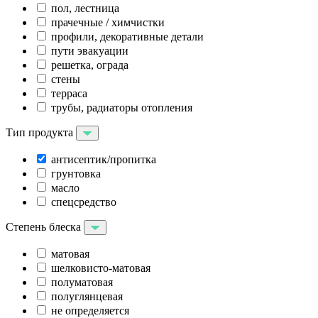
пол, лестница
прачечные / химчистки
профили, декоративные детали
пути эвакуации
решетка, ограда
стены
терраса
трубы, радиаторы отопления
Тип продукта
антисептик/пропитка
грунтовка
масло
спецсредство
Степень блеска
матовая
шелковисто-матовая
полуматовая
полуглянцевая
не определяется