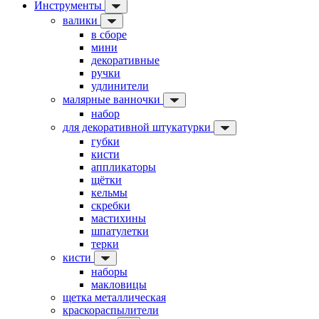
Инструменты
валики
в сборе
мини
декоративные
ручки
удлинители
малярные ванночки
набор
для декоративной штукатурки
губки
кисти
аппликаторы
щётки
кельмы
скребки
мастихины
шпатулетки
терки
кисти
наборы
макловицы
щетка металлическая
краскораспылители