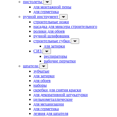
пистолеты
для монтажной пены
для герметика
ручной инструмент
строительные ножи
насадка для миксера строительного
ролики для обоев
ручной шлифовщик
строительные губки
для затирки
СИЗ
респираторы
рабочие перчатки
шпатели
зубчатые
для затирки
для обоев
наборы
скребки для снятия краски
для декоративной штукатурки
цельнометаллические
для механизации
для герметика
лезвия для шпателя