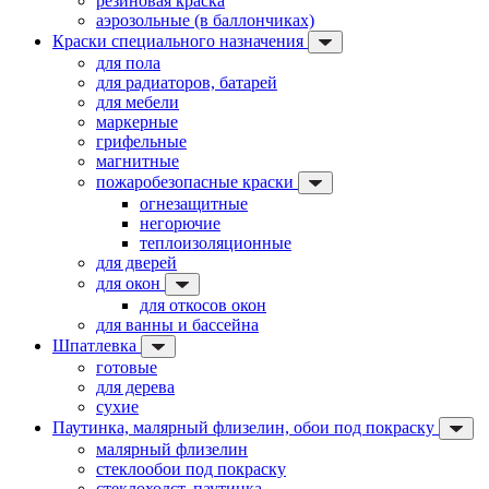
резиновая краска
аэрозольные (в баллончиках)
Краски специального назначения
для пола
для радиаторов, батарей
для мебели
маркерные
грифельные
магнитные
пожаробезопасные краски
огнезащитные
негорючие
теплоизоляционные
для дверей
для окон
для откосов окон
для ванны и бассейна
Шпатлевка
готовые
для дерева
сухие
Паутинка, малярный флизелин, обои под покраску
малярный флизелин
стеклообои под покраску
стеклохолст, паутинка