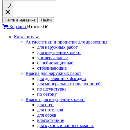
Найти в магазине
Найти
Корзина
Итого: 0 ₽
Каталог
new
Антисептики и пропитки для древесины
для наружных работ
для внутренних работ
универсальные
огнебиозащитные
отбеливающие
Краска для наружных работ
для деревянных фасадов
для минеральных поверхностей
по штукатурке
по бетону
Краски для внутренних работ
для стен
для потолков
для обоев
влагостойкие
для кухонь и ванных комнат