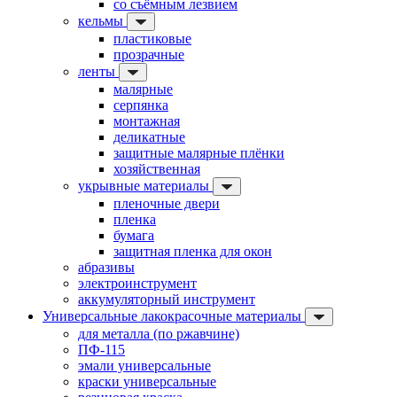
со съёмным лезвием
кельмы
пластиковые
прозрачные
ленты
малярные
серпянка
монтажная
деликатные
защитные малярные плёнки
хозяйственная
укрывные материалы
пленочные двери
пленка
бумага
защитная пленка для окон
абразивы
электроинструмент
аккумуляторный инструмент
Универсальные лакокрасочные материалы
для металла (по ржавчине)
ПФ-115
эмали универсальные
краски универсальные