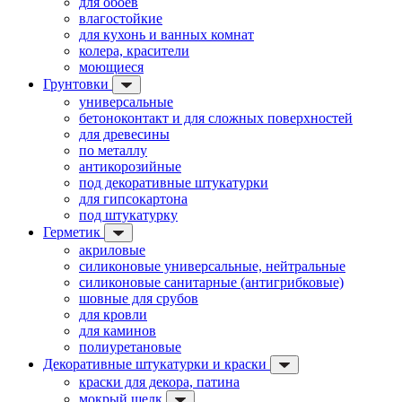
для обоев
влагостойкие
для кухонь и ванных комнат
колера, красители
моющиеся
Грунтовки
универсальные
бетоноконтакт и для сложных поверхностей
для древесины
по металлу
антикорозийные
под декоративные штукатурки
для гипсокартона
под штукатурку
Герметик
акриловые
силиконовые универсальные, нейтральные
силиконовые санитарные (антигрибковые)
шовные для срубов
для кровли
для каминов
полиуретановые
Декоративные штукатурки и краски
краски для декора, патина
мокрый шелк