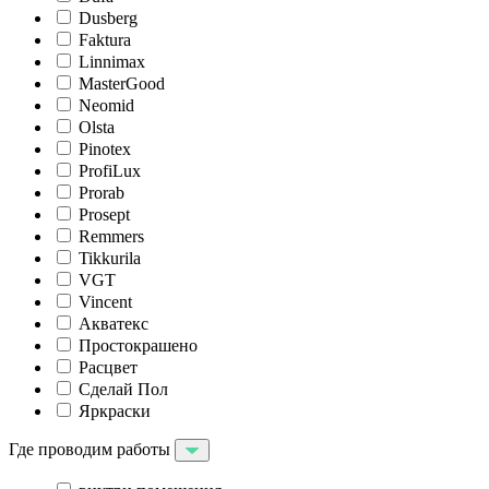
Dusberg
Faktura
Linnimax
MasterGood
Neomid
Olsta
Pinotex
ProfiLux
Prorab
Prosept
Remmers
Tikkurila
VGT
Vincent
Акватекс
Простокрашено
Расцвет
Сделай Пол
Яркраски
Где проводим работы