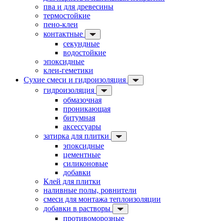
пва и для древесины
термостойкие
пено-клеи
контактные
секундные
водостойкие
эпоксидные
клеи-геметики
Сухие смеси и гидроизоляция
гидроизоляция
обмазочная
проникающая
битумная
аксессуары
затирка для плитки
эпоксидные
цементные
силиконовые
добавки
Клей для плитки
наливные полы, ровнители
смеси для монтажа теплоизоляции
добавки в растворы
противоморозные