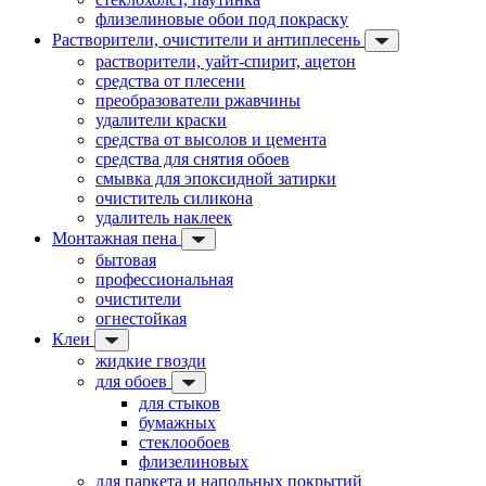
флизелиновые обои под покраску
Растворители, очистители и антиплесень
растворители, уайт-спирит, ацетон
средства от плесени
преобразователи ржавчины
удалители краски
средства от высолов и цемента
средства для снятия обоев
смывка для эпоксидной затирки
очиститель силикона
удалитель наклеек
Монтажная пена
бытовая
профессиональная
очистители
огнестойкая
Клеи
жидкие гвозди
для обоев
для стыков
бумажных
стеклообоев
флизелиновых
для паркета и напольных покрытий