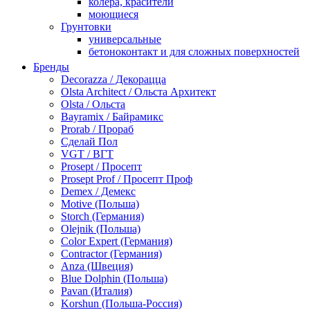
колера, красители
моющиеся
Грунтовки
универсальные
бетоноконтакт и для сложных поверхностей
для древесины
Бренды
по металлу
Decorazza / Декорацца
антикорозийные
Olsta Architect / Ольста Архитект
под декоративные штукатурки
Olsta / Ольста
для гипсокартона
Bayramix / Байрамикс
под штукатурку
Prorab / Прораб
Герметик
Сделай Пол
акриловые
VGT / ВГТ
силиконовые универсальные, нейтральные
Prosept / Просепт
силиконовые санитарные (антигрибковые)
Prosept Prof / Просепт Проф
шовные для срубов
Demex / Демекс
для кровли
Motive (Польша)
для каминов
Storch (Германия)
полиуретановые
Olejnik (Польша)
Декоративные штукатурки и краски
Color Expert (Германия)
краски для декора, патина
Contractor (Германия)
мокрый шелк
Anza (Швеция)
венецианские (эффект мрамора)
Blue Dolphin (Польша)
песок (эффект песчаных вихрей)
Pavan (Италия)
декоративная шпаклевка
Korshun (Польша-Россия)