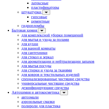
латексные
пластификаторы
штукатурки
гипсовые
цементные
гидропломбы
Бытовая химия
для комплексной уборки помещений
для мытья и ухода за полами
для кухни
для ванной комнаты
для сантехники
для стекол и зеркал
для ароматизации и нейтрализации запахов
для мытья посуды
для стирки и ухода за тканями
для ковров и текстильных изделий
специализированные чистящие средства
универсальные чистящие средства
дезинфицирующие средства
Автохимия и автокосметика
автоэмали
аэрозольные смазки
полироли для пластика