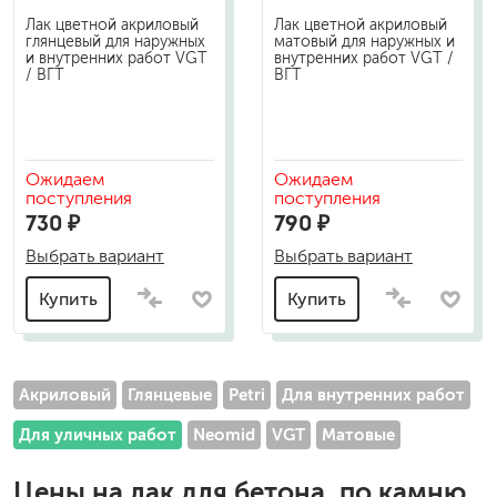
Лак цветной акриловый
Лак цветной акриловый
глянцевый для наружных
матовый для наружных и
и внутренних работ VGT
внутренних работ VGT /
/ ВГТ
ВГТ
Ожидаем
Ожидаем
поступления
поступления
730 ₽
790 ₽
Выбрать вариант
Выбрать вариант
Купить
Купить
Акриловый
Глянцевые
Petri
Для внутренних работ
Для уличных работ
Neomid
VGT
Матовые
Цены на
лак для бетона, по камню