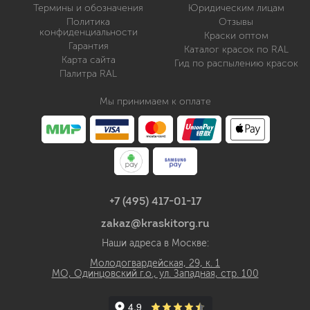
Термины и обозначения
Юридическим лицам
Политика
Отзывы
конфиденциальности
Краски оптом
Гарантия
Каталог красок по RAL
Карта сайта
Гид по распылению красок
Палитра RAL
Мы принимаем к оплате
+7 (495) 417-01-17
zakaz@kraskitorg.ru
Наши адреса в Москве:
Молодогвардейская, 29, к. 1
МО, Одинцовский г.о., ул. Западная, стр. 100