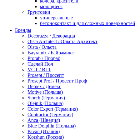
колера, красители
моющиеся
Грунтовки
универсальные
бетоноконтакт и для сложных поверхностей
для древесины
Бренды
по металлу
Decorazza / Декорацца
антикорозийные
Olsta Architect / Ольста Архитект
под декоративные штукатурки
Olsta / Ольста
для гипсокартона
Bayramix / Байрамикс
под штукатурку
Prorab / Прораб
Герметик
Сделай Пол
акриловые
VGT / ВГТ
силиконовые универсальные, нейтральные
Prosept / Просепт
силиконовые санитарные (антигрибковые)
Prosept Prof / Просепт Проф
шовные для срубов
Demex / Демекс
для кровли
Motive (Польша)
для каминов
Storch (Германия)
полиуретановые
Olejnik (Польша)
Декоративные штукатурки и краски
Color Expert (Германия)
краски для декора, патина
Contractor (Германия)
мокрый шелк
Anza (Швеция)
венецианские (эффект мрамора)
Blue Dolphin (Польша)
песок (эффект песчаных вихрей)
Pavan (Италия)
декоративная шпаклевка
Korshun (Россия)