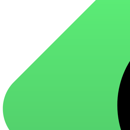
для стекол и зеркал
для ароматизации и нейтрализации запахов
для мытья посуды
для стирки и ухода за тканями
для ковров и текстильных изделий
специализированные чистящие средства
универсальные чистящие средства
дезинфицирующие средства
Автохимия и автокосметика
автоэмали
аэрозольные смазки
полироли для пластика
очистители салона
очистители двигателя
очистители тормозов
Материалы для зимних работ
краски для штукатурки
эмали для металла
грунтовки
пропитки для древесины
противогололедный реагент
пены и клеи
Новинки