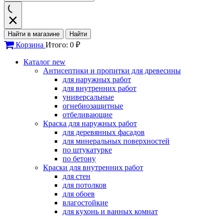
Найти в магазине
Найти
Корзина
Итого: 0 ₽
Каталог
new
Антисептики и пропитки для древесины
для наружных работ
для внутренних работ
универсальные
огнебиозащитные
отбеливающие
Краска для наружных работ
для деревянных фасадов
для минеральных поверхностей
по штукатурке
по бетону
Краски для внутренних работ
для стен
для потолков
для обоев
влагостойкие
для кухонь и ванных комнат