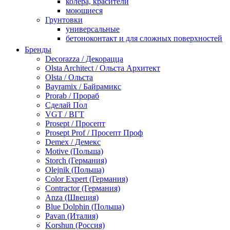
колера, красители
моющиеся
Грунтовки
универсальные
бетоноконтакт и для сложных поверхностей
для древесины
Бренды
по металлу
Decorazza / Декорацца
антикорозийные
Olsta Architect / Ольста Архитект
под декоративные штукатурки
Olsta / Ольста
для гипсокартона
Bayramix / Байрамикс
под штукатурку
Prorab / Прораб
Герметик
Сделай Пол
акриловые
VGT / ВГТ
силиконовые универсальные, нейтральные
Prosept / Просепт
силиконовые санитарные (антигрибковые)
Prosept Prof / Просепт Проф
шовные для срубов
Demex / Демекс
для кровли
Motive (Польша)
для каминов
Storch (Германия)
полиуретановые
Olejnik (Польша)
Декоративные штукатурки и краски
Color Expert (Германия)
краски для декора, патина
Contractor (Германия)
мокрый шелк
Anza (Швеция)
венецианские (эффект мрамора)
Blue Dolphin (Польша)
песок (эффект песчаных вихрей)
Pavan (Италия)
декоративная шпаклевка
Korshun (Россия)