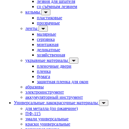
лезвия для шпателя
со съёмным лезвием
кельмы
пластиковые
прозрачные
ленты
малярные
серпянка
монтажная
деликатные
хозяйственная
укрывные материалы
пленочные двери
пленка
бумага
защитная пленка для окон
абразивы
электроинструмент
аккумуляторный инструмент
Универсальные лакокрасочные материалы
для металла (по ржавчине)
ПФ-115
эмали универсальные
краски универсальные