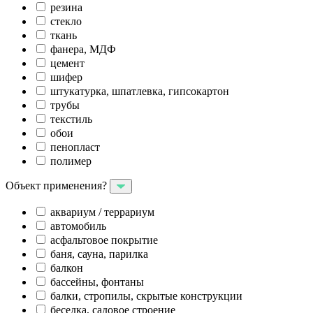
резина
стекло
ткань
фанера, МДФ
цемент
шифер
штукатурка, шпатлевка, гипсокартон
трубы
текстиль
обои
пенопласт
полимер
Объект применения?
аквариум / террариум
автомобиль
асфальтовое покрытие
баня, сауна, парилка
балкон
бассейны, фонтаны
балки, стропилы, скрытые конструкции
беседка, садовое строение