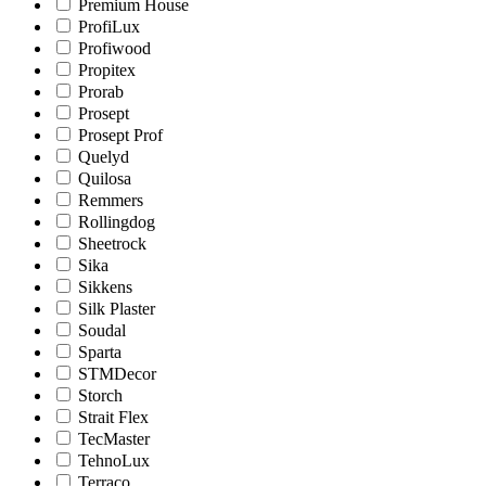
Premium House
ProfiLux
Profiwood
Propitex
Prorab
Prosept
Prosept Prof
Quelyd
Quilosa
Remmers
Rollingdog
Sheetrock
Sika
Sikkens
Silk Plaster
Soudal
Sparta
STMDecor
Storch
Strait Flex
TecMaster
TehnoLux
Terraco