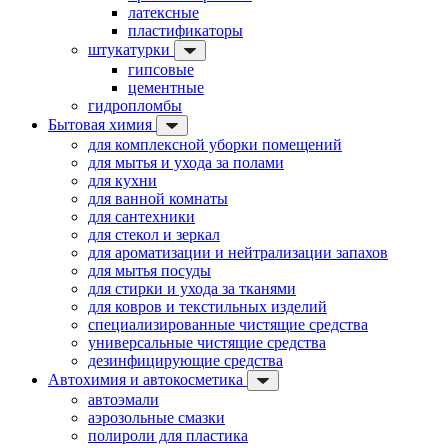
латексные
пластификаторы
штукатурки
гипсовые
цементные
гидропломбы
Бытовая химия
для комплексной уборки помещений
для мытья и ухода за полами
для кухни
для ванной комнаты
для сантехники
для стекол и зеркал
для ароматизации и нейтрализации запахов
для мытья посуды
для стирки и ухода за тканями
для ковров и текстильных изделий
специализированные чистящие средства
универсальные чистящие средства
дезинфицирующие средства
Автохимия и автокосметика
автоэмали
аэрозольные смазки
полироли для пластика