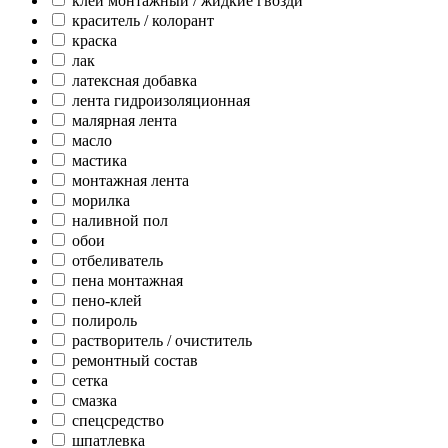
клей монтажный / жидкие гвозди
краситель / колорант
краска
лак
латексная добавка
лента гидроизоляционная
малярная лента
масло
мастика
монтажная лента
морилка
наливной пол
обои
отбеливатель
пена монтажная
пено-клей
полироль
растворитель / очиститель
ремонтный состав
сетка
смазка
спецсредство
шпатлевка