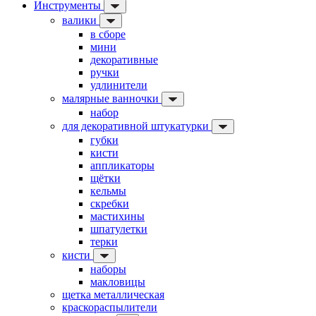
Инструменты
валики
в сборе
мини
декоративные
ручки
удлинители
малярные ванночки
набор
для декоративной штукатурки
губки
кисти
аппликаторы
щётки
кельмы
скребки
мастихины
шпатулетки
терки
кисти
наборы
макловицы
щетка металлическая
краскораспылители