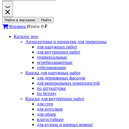
Найти в магазине
Найти
Корзина
Итого: 0 ₽
Каталог
new
Антисептики и пропитки для древесины
для наружных работ
для внутренних работ
универсальные
огнебиозащитные
отбеливающие
Краска для наружных работ
для деревянных фасадов
для минеральных поверхностей
по штукатурке
по бетону
Краски для внутренних работ
для стен
для потолков
для обоев
влагостойкие
для кухонь и ванных комнат