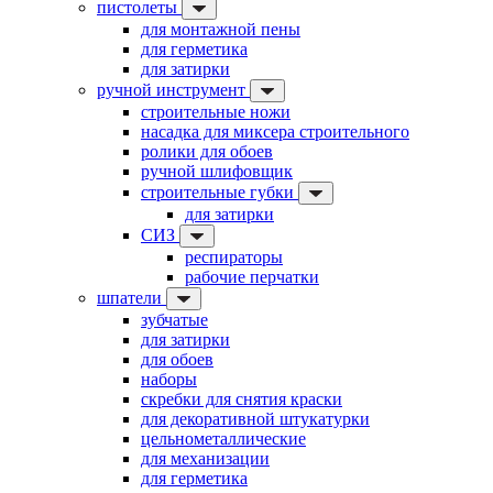
пистолеты
для монтажной пены
для герметика
для затирки
ручной инструмент
строительные ножи
насадка для миксера строительного
ролики для обоев
ручной шлифовщик
строительные губки
для затирки
СИЗ
респираторы
рабочие перчатки
шпатели
зубчатые
для затирки
для обоев
наборы
скребки для снятия краски
для декоративной штукатурки
цельнометаллические
для механизации
для герметика