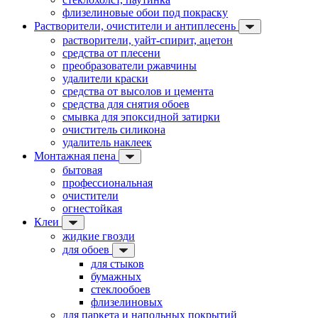
флизелиновые обои под покраску
Растворители, очистители и антиплесень
растворители, уайт-спирит, ацетон
средства от плесени
преобразователи ржавчины
удалители краски
средства от высолов и цемента
средства для снятия обоев
смывка для эпоксидной затирки
очиститель силикона
удалитель наклеек
Монтажная пена
бытовая
профессиональная
очистители
огнестойкая
Клеи
жидкие гвозди
для обоев
для стыков
бумажных
стеклообоев
флизелиновых
для паркета и напольных покрытий