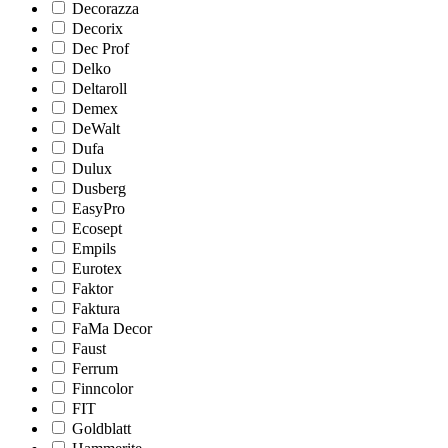
Decorazza
Decorix
Dec Prof
Delko
Deltaroll
Demex
DeWalt
Dufa
Dulux
Dusberg
EasyPro
Ecosept
Empils
Eurotex
Faktor
Faktura
FaMa Decor
Faust
Ferrum
Finncolor
FIT
Goldblatt