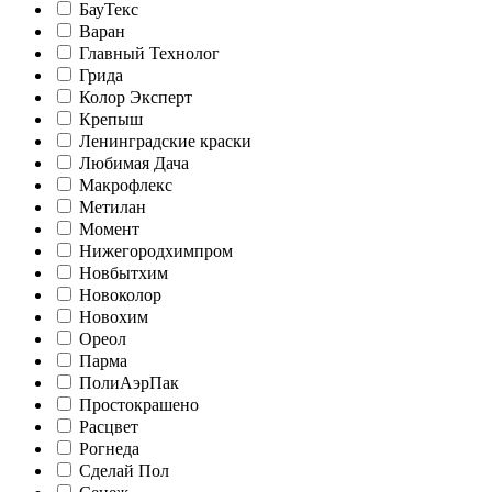
БауТекс
Варан
Главный Технолог
Грида
Колор Эксперт
Крепыш
Ленинградские краски
Любимая Дача
Макрофлекс
Метилан
Момент
Нижегородхимпром
Новбытхим
Новоколор
Новохим
Ореол
Парма
ПолиАэрПак
Простокрашено
Расцвет
Рогнеда
Сделай Пол