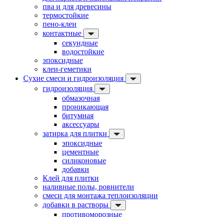
пва и для древесины
термостойкие
пено-клеи
контактные
секундные
водостойкие
эпоксидные
клеи-геметики
Сухие смеси и гидроизоляция
гидроизоляция
обмазочная
проникающая
битумная
аксессуары
затирка для плитки
эпоксидные
цементные
силиконовые
добавки
Клей для плитки
наливные полы, ровнители
смеси для монтажа теплоизоляции
добавки в растворы
противоморозные