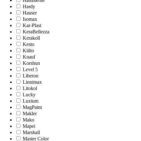
Hammerite
Hardy
Hauser
Isomax
Kar-Plast
KeraBellezza
Kerakoll
Kesto
Kiilto
Knauf
Korshun
Level 5
Liberon
Linnimax
Litokol
Lucky
Luxium
MagPaint
Makler
Mako
Mapei
Marshall
Master Color