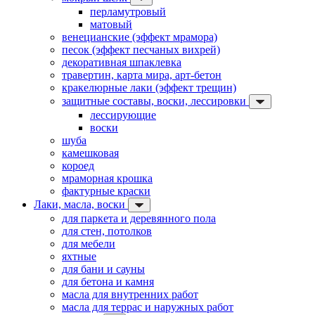
перламутровый
матовый
венецианские (эффект мрамора)
песок (эффект песчаных вихрей)
декоративная шпаклевка
травертин, карта мира, арт-бетон
кракелюрные лаки (эффект трещин)
защитные составы, воски, лессировки
лессирующие
воски
шуба
камешковая
короед
мраморная крошка
фактурные краски
Лаки, масла, воски
для паркета и деревянного пола
для стен, потолков
для мебели
яхтные
для бани и сауны
для бетона и камня
масла для внутренних работ
масла для террас и наружных работ