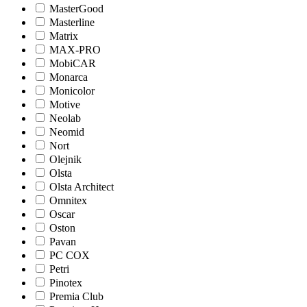
MasterGood
Masterline
Matrix
MAX-PRO
MobiCAR
Monarca
Monicolor
Motive
Neolab
Neomid
Nort
Olejnik
Olsta
Olsta Architect
Omnitex
Oscar
Oston
Pavan
PC COX
Petri
Pinotex
Premia Club