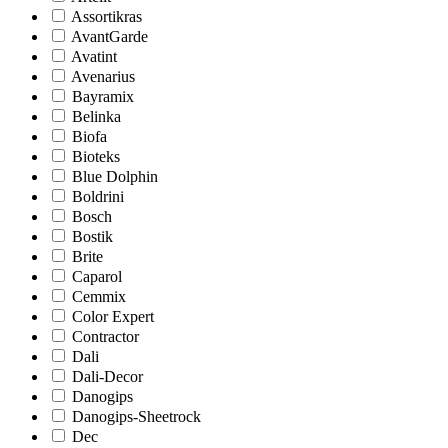
Assortikras
AvantGarde
Avatint
Avenarius
Bayramix
Belinka
Biofa
Bioteks
Blue Dolphin
Boldrini
Bosch
Bostik
Brite
Caparol
Cemmix
Color Expert
Contractor
Dali
Dali-Decor
Danogips
Danogips-Sheetrock
Dec