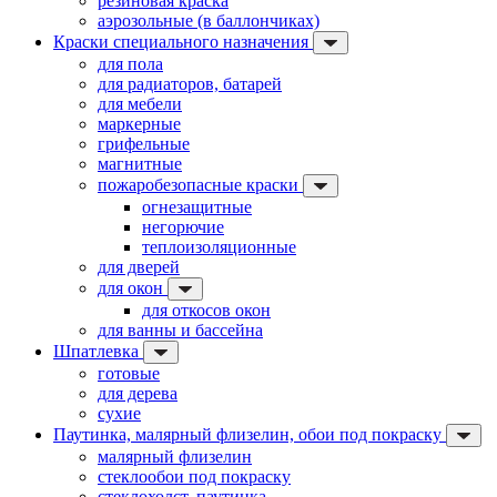
резиновая краска
аэрозольные (в баллончиках)
Краски специального назначения
для пола
для радиаторов, батарей
для мебели
маркерные
грифельные
магнитные
пожаробезопасные краски
огнезащитные
негорючие
теплоизоляционные
для дверей
для окон
для откосов окон
для ванны и бассейна
Шпатлевка
готовые
для дерева
сухие
Паутинка, малярный флизелин, обои под покраску
малярный флизелин
стеклообои под покраску
стеклохолст, паутинка