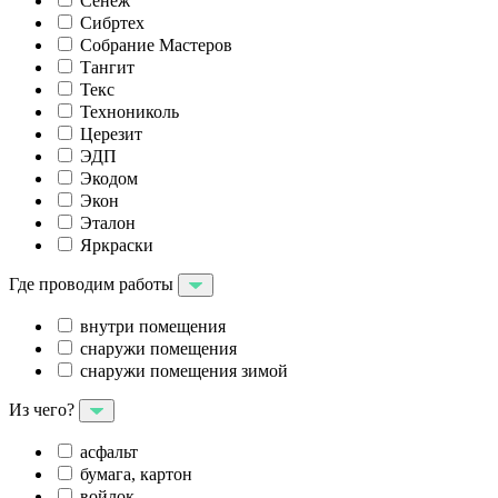
Сенеж
Сибртех
Собрание Мастеров
Тангит
Текс
Технониколь
Церезит
ЭДП
Экодом
Экон
Эталон
Яркраски
Где проводим работы
внутри помещения
снаружи помещения
снаружи помещения зимой
Из чего?
асфальт
бумага, картон
войлок