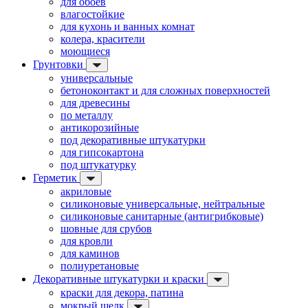
для обоев
влагостойкие
для кухонь и ванных комнат
колера, красители
моющиеся
Грунтовки
универсальные
бетоноконтакт и для сложных поверхностей
для древесины
по металлу
антикорозийные
под декоративные штукатурки
для гипсокартона
под штукатурку
Герметик
акриловые
силиконовые универсальные, нейтральные
силиконовые санитарные (антигрибковые)
шовные для срубов
для кровли
для каминов
полиуретановые
Декоративные штукатурки и краски
краски для декора, патина
мокрый шелк