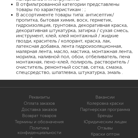
В отфильтрованной категории представлены
товары по характеристикам : ;
В ассортименте товары типа: антисептик/
пропитка, бытовая химия, воск, герметик,
гидроизоляция, грунтовка, декоративная краска,
декоративная штукатурка, затирка / сухая смесь,
инструмент, клей, клей монтажный / жидкие
гвозди, краситель / колорант, краска, лак,
латексная добавка, лента гидроизоляционная,
малярная лента, масло, мастика, монтажная лента,
морилка, наливной пол, обои, отбеливатель, пена
монтажная, пено-клей, полироль, растворитель /
очиститель, ремонтный состав, сетка, смазка,
спецсредство, шпатлевка, штукатурка, эмаль .
Реквизиты
Вакансии
Оплата заказов
Колеровка краски
Доставка заказов
Партнерская программа
Возврат товаров
Бренды
Термины и обозначения
Юридическим лицам
Политика
Отзывы
конфиденциальности
Краски оптом