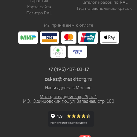
Гарантия
Каталог красок по RAL
Карта сайта
Гид по распылению красок
Палитра RAL
Мы принимаем к оплате
+7 (495) 417-01-17
zakaz@kraskitorg.ru
Наши адреса в Москве:
Молодогвардейская, 29, к. 1
МО, Одинцовский г.о., ул. Западная, стр. 100