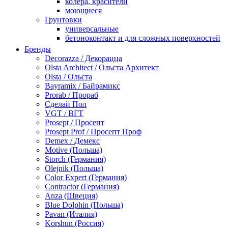
колера, красители
моющиеся
Грунтовки
универсальные
бетоноконтакт и для сложных поверхностей
для древесины
Бренды
по металлу
Decorazza / Декорацца
антикорозийные
Olsta Architect / Ольста Архитект
под декоративные штукатурки
Olsta / Ольста
для гипсокартона
Bayramix / Байрамикс
под штукатурку
Prorab / Прораб
Герметик
Сделай Пол
акриловые
VGT / ВГТ
силиконовые универсальные, нейтральные
Prosept / Просепт
силиконовые санитарные (антигрибковые)
Prosept Prof / Просепт Проф
шовные для срубов
Demex / Демекс
для кровли
Motive (Польша)
для каминов
Storch (Германия)
полиуретановые
Olejnik (Польша)
Декоративные штукатурки и краски
Color Expert (Германия)
краски для декора, патина
Contractor (Германия)
мокрый шелк
Anza (Швеция)
венецианские (эффект мрамора)
Blue Dolphin (Польша)
песок (эффект песчаных вихрей)
Pavan (Италия)
декоративная шпаклевка
Korshun (Россия)