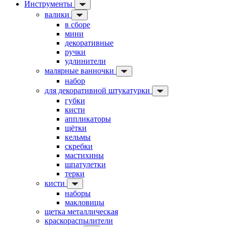
Инструменты
валики
в сборе
мини
декоративные
ручки
удлинители
малярные ванночки
набор
для декоративной штукатурки
губки
кисти
аппликаторы
щётки
кельмы
скребки
мастихины
шпатулетки
терки
кисти
наборы
макловицы
щетка металлическая
краскораспылители