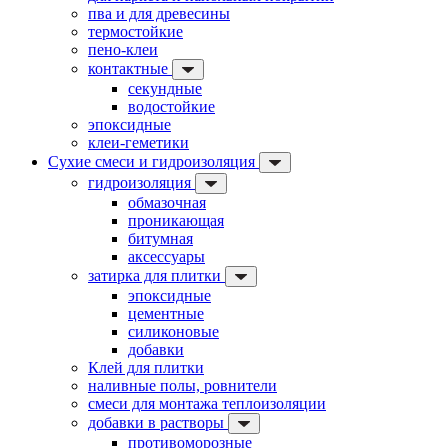
пва и для древесины
термостойкие
пено-клеи
контактные
секундные
водостойкие
эпоксидные
клеи-геметики
Сухие смеси и гидроизоляция
гидроизоляция
обмазочная
проникающая
битумная
аксессуары
затирка для плитки
эпоксидные
цементные
силиконовые
добавки
Клей для плитки
наливные полы, ровнители
смеси для монтажа теплоизоляции
добавки в растворы
противоморозные