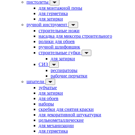
пистолеты
для монтажной пены
для герметика
для затирки
ручной инструмент
строительные ножи
насадка для миксера строительного
ролики для обоев
ручной шлифовщик
строительные губки
для затирки
СИЗ
респираторы
рабочие перчатки
шпатели
зубчатые
для затирки
для обоев
наборы
скребки для снятия краски
для декоративной штукатурки
цельнометаллические
для механизации
для герметика