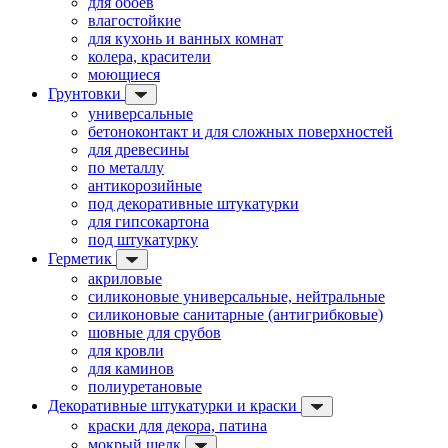
для обоев
влагостойкие
для кухонь и ванных комнат
колера, красители
моющиеся
Грунтовки
универсальные
бетоноконтакт и для сложных поверхностей
для древесины
по металлу
антикорозийные
под декоративные штукатурки
для гипсокартона
под штукатурку
Герметик
акриловые
силиконовые универсальные, нейтральные
силиконовые санитарные (антигрибковые)
шовные для срубов
для кровли
для каминов
полиуретановые
Декоративные штукатурки и краски
краски для декора, патина
мокрый шелк