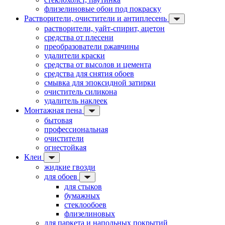
флизелиновые обои под покраску
Растворители, очистители и антиплесень
растворители, уайт-спирит, ацетон
средства от плесени
преобразователи ржавчины
удалители краски
средства от высолов и цемента
средства для снятия обоев
смывка для эпоксидной затирки
очиститель силикона
удалитель наклеек
Монтажная пена
бытовая
профессиональная
очистители
огнестойкая
Клеи
жидкие гвозди
для обоев
для стыков
бумажных
стеклообоев
флизелиновых
для паркета и напольных покрытий