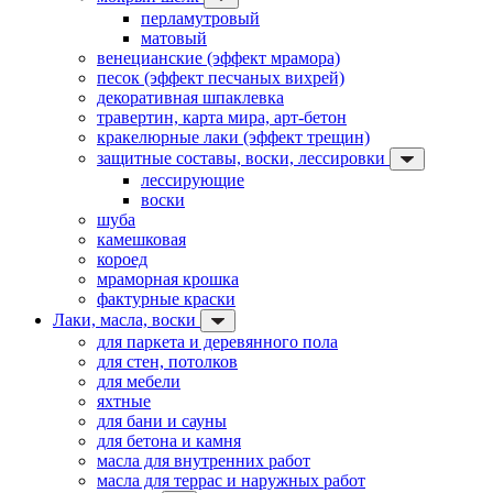
перламутровый
матовый
венецианские (эффект мрамора)
песок (эффект песчаных вихрей)
декоративная шпаклевка
травертин, карта мира, арт-бетон
кракелюрные лаки (эффект трещин)
защитные составы, воски, лессировки
лессирующие
воски
шуба
камешковая
короед
мраморная крошка
фактурные краски
Лаки, масла, воски
для паркета и деревянного пола
для стен, потолков
для мебели
яхтные
для бани и сауны
для бетона и камня
масла для внутренних работ
масла для террас и наружных работ