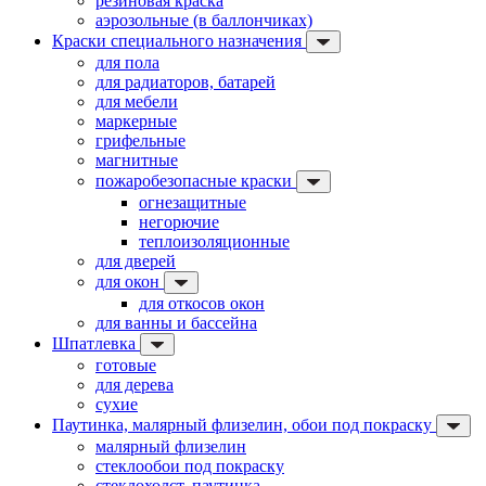
резиновая краска
аэрозольные (в баллончиках)
Краски специального назначения
для пола
для радиаторов, батарей
для мебели
маркерные
грифельные
магнитные
пожаробезопасные краски
огнезащитные
негорючие
теплоизоляционные
для дверей
для окон
для откосов окон
для ванны и бассейна
Шпатлевка
готовые
для дерева
сухие
Паутинка, малярный флизелин, обои под покраску
малярный флизелин
стеклообои под покраску
стеклохолст, паутинка