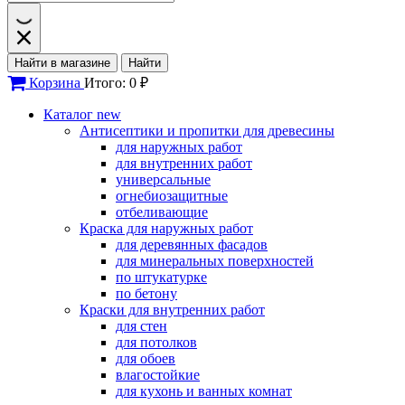
Найти в магазине
Найти
Корзина
Итого: 0 ₽
Каталог
new
Антисептики и пропитки для древесины
для наружных работ
для внутренних работ
универсальные
огнебиозащитные
отбеливающие
Краска для наружных работ
для деревянных фасадов
для минеральных поверхностей
по штукатурке
по бетону
Краски для внутренних работ
для стен
для потолков
для обоев
влагостойкие
для кухонь и ванных комнат