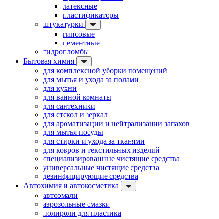
латексные
пластификаторы
штукатурки
гипсовые
цементные
гидропломбы
Бытовая химия
для комплексной уборки помещений
для мытья и ухода за полами
для кухни
для ванной комнаты
для сантехники
для стекол и зеркал
для ароматизации и нейтрализации запахов
для мытья посуды
для стирки и ухода за тканями
для ковров и текстильных изделий
специализированные чистящие средства
универсальные чистящие средства
дезинфицирующие средства
Автохимия и автокосметика
автоэмали
аэрозольные смазки
полироли для пластика