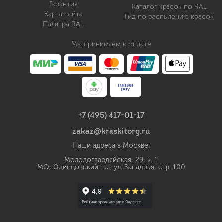
Гарантия
Каталог красок по RAL
Карта сайта
Гид по распылению красок
Палитра RAL
Мы принимаем к оплате
+7 (495) 417-01-17
zakaz@kraskitorg.ru
Наши адреса в Москве:
Молодогвардейская, 29, к. 1
МО, Одинцовский г.о., ул. Западная, стр. 100