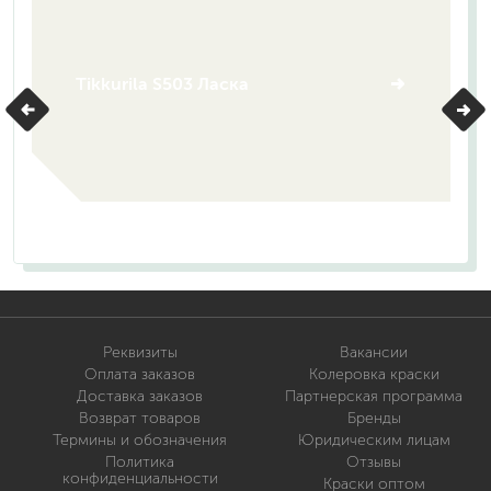
Tikkurila S503 Ласка
Реквизиты
Вакансии
Оплата заказов
Колеровка краски
Доставка заказов
Партнерская программа
Возврат товаров
Бренды
Термины и обозначения
Юридическим лицам
Политика
Отзывы
конфиденциальности
Краски оптом