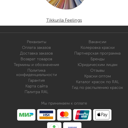
Tikkurila Feelings
Реквизиты
Вакансии
Оплата заказов
Колеровка краски
Доставка заказов
Партнерская программа
Возврат товаров
Бренды
Термины и обозначения
Юридическим лицам
Политика
Отзывы
конфиденциальности
Краски оптом
Гарантия
Каталог красок по RAL
Карта сайта
Гид по распылению красок
Палитра RAL
Мы принимаем к оплате