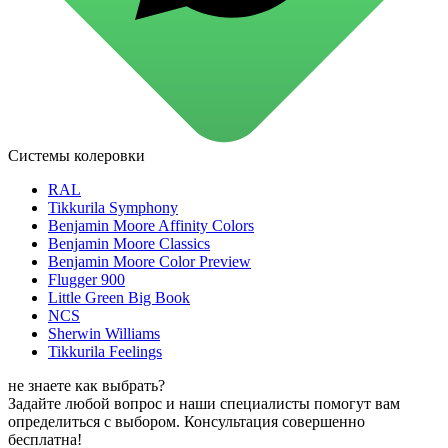
для стекол и зеркал
для ароматизации и нейтрализации запахов
для мытья посуды
для стирки и ухода за тканями
для ковров и текстильных изделий
специализированные чистящие средства
универсальные чистящие средства
дезинфицирующие средства
Системы колеровки
Автохимия и автокосметика
автоэмали
RAL
аэрозольные смазки
Tikkurila Symphony
полироли для пластика
Benjamin Moore Affinity Colors
очистители салона
Benjamin Moore Classics
очистители двигателя
Benjamin Moore Color Preview
очистители тормозов
Flugger 900
Материалы для зимних работ
Little Green Big Book
краски для штукатурки
NCS
эмали для металла
Sherwin Williams
грунтовки
Tikkurila Feelings
пропитки для древесины
противогололедный реагент
не знаете как выбрать?
пены и клеи
Задайте любой вопрос и наши специалисты помогут вам
Новинки
определиться с выбором. Консультация совершенно
бесплатна!