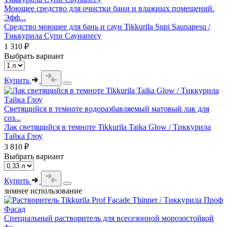
Моющее средство для очистки бани и влажных помещений.
Эфф...
Средство моющее для бань и саун Tikkurila Supi Saunapesu /
Тиккурила Супи Саунапесу
1 310 ₽
Выбрать вариант
Купить
Светящийся в темноте водоразбавляемый матовый лак для
соз...
Лак светящийся в темноте Tikkurila Taika Glow / Тиккурила
Тайка Глоу
3 810 ₽
Выбрать вариант
Купить
зимнее использование
Специальный растворитель для всесезонной морозостойкой