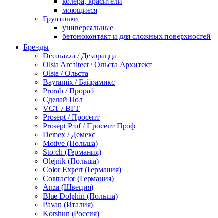
колера, красители
моющиеся
Грунтовки
универсальные
бетоноконтакт и для сложных поверхностей
для древесины
Бренды
по металлу
Decorazza / Декорацца
антикорозийные
Olsta Architect / Ольста Архитект
под декоративные штукатурки
Olsta / Ольста
для гипсокартона
Bayramix / Байрамикс
под штукатурку
Prorab / Прораб
Герметик
Сделай Пол
акриловые
VGT / ВГТ
силиконовые универсальные, нейтральные
Prosept / Просепт
силиконовые санитарные (антигрибковые)
Prosept Prof / Просепт Проф
шовные для срубов
Demex / Демекс
для кровли
Motive (Польша)
для каминов
Storch (Германия)
полиуретановые
Olejnik (Польша)
Декоративные штукатурки и краски
Color Expert (Германия)
краски для декора, патина
Contractor (Германия)
мокрый шелк
Anza (Швеция)
венецианские (эффект мрамора)
Blue Dolphin (Польша)
песок (эффект песчаных вихрей)
Pavan (Италия)
декоративная шпаклевка
Korshun (Россия)