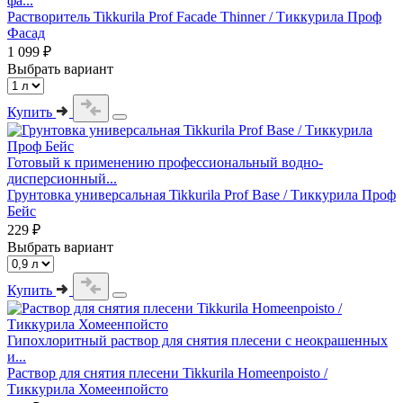
фа...
Растворитель Tikkurila Prof Facade Thinner / Тиккурила Проф
Фасад
1 099 ₽
Выбрать вариант
Купить
Готовый к применению профессиональный водно-
дисперсионный...
Грунтовка универсальная Tikkurila Prof Base / Тиккурила Проф
Бейс
229 ₽
Выбрать вариант
Купить
Гипохлоритный раствор для снятия плесени с неокрашенных
и...
Раствор для снятия плесени Tikkurila Homeenpoisto /
Тиккурила Хомеенпойсто