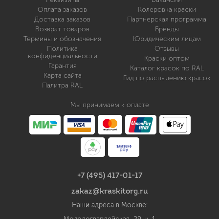
Оплата заказов
Колеровка краски
Доставка заказов
Партнерская программа
Возврат товаров
Бренды
Термины и обозначения
Юридическим лицам
Политика
Отзывы
конфиденциальности
Краски оптом
Гарантия
Каталог красок по RAL
Карта сайта
Гид по распылению красок
Палитра RAL
Мы принимаем к оплате
+7 (495) 417-01-17
zakaz@kraskitorg.ru
Наши адреса в Москве: