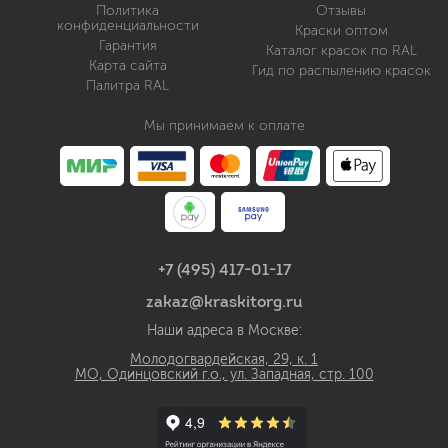
Политика
Отзывы
конфиденциальности
Краски оптом
Гарантия
Каталог красок по RAL
Карта сайта
Гид по распылению красок
Палитра RAL
Мы принимаем к оплате
+7 (495) 417-01-17
zakaz@kraskitorg.ru
Наши адреса в Москве:
Молодогвардейская, 29, к. 1
МО, Одинцовский г.о., ул. Западная, стр. 100