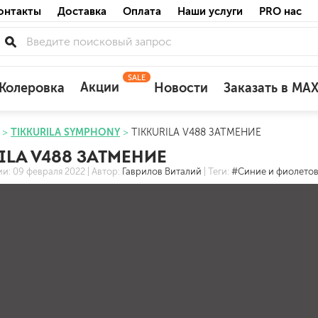
онтакты
Доставка
Оплата
Наши услуги
PRO нас
SALE
Акции
Колеровка
Новости
Заказать в MA
TIKKURILA SYMPHONY
TIKKURILA V488 ЗАТМЕНИЕ
для деревянных фасадов
ILA V488 ЗАТМЕНИЕ
для минеральных поверхностей
ии:
09 февраля 2022
| Автор:
Гаврилов Виталий
| Теги:
#Синие и фиолетов
по штукатурке
по бетону
акриловые
ожных поверхностей
силиконовые универсальные, нейтраль
силиконовые санитарные (антигрибковы