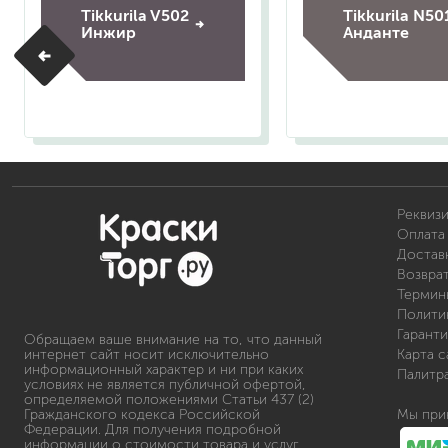
Tikkurila V502
Tikkurila N50
Инжир
Анданте
Реквиз
Оплата 
Доставк
Возвра
Термин
Полити
Гаранти
Обращаем ваше внимание на то, что данный
интернет сайт носит исключительно
Карта с
информационный характер и ни при каких
Палитр
условиях не является публичной офертой,
определяемой положениями Статьи 437 (2)
Гражданского кодекса Российской
Мы при
Федерации. Для получения подробной
информации о стоимости товара и услуг,