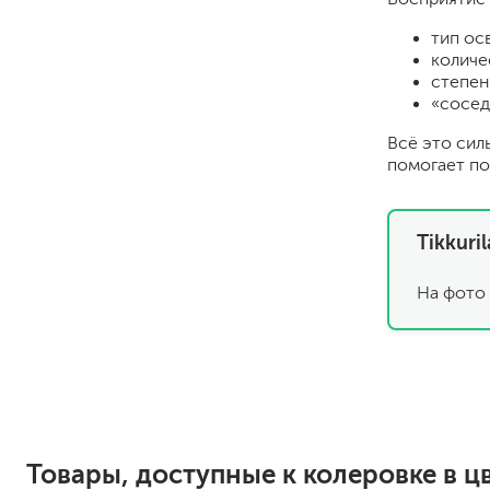
тип ос
количе
степен
«сосед
Всё это сил
помогает по
для пола
Tikkuri
для радиаторов, батарей
для мебели
На фото 
маркерные
грифельные
магнитные
пожаробезопасные крас
для дверей
для окон
для ванны и бассейна
Товары, доступные к колеровке в цв