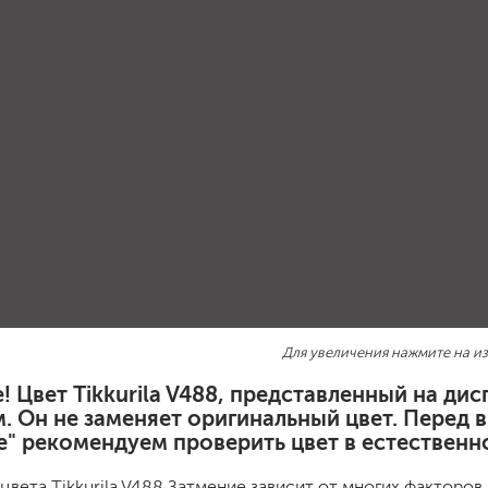
шовные для срубов
для кровли
турки
для каминов
полиуретановые
го пола
валики
малярные ванночки
Для увеличения нажмите на и
для декоративной штукатурки
кисти
! Цвет Tikkurila V488, представленный на ди
щетка металлическая
. Он не заменяет оригинальный цвет. Перед 
краскораспылители
е" рекомендуем проверить цвет в естественн
бот
пистолеты
жных работ
ручной инструмент
цвета Tikkurila V488 Затмение зависит от многих факторов