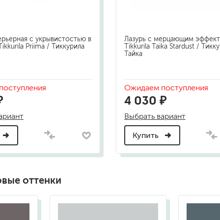
ерьерная с укрывистостью в
Лазурь с мерцающим эффек
ikkurila Priima / Тиккурила
Tikkurila Taika Stardust / Тикк
Тайка
поступления
Ожидаем поступления
₽
4 030 ₽
ариант
Выбрать вариант
Купить
овые оттенки