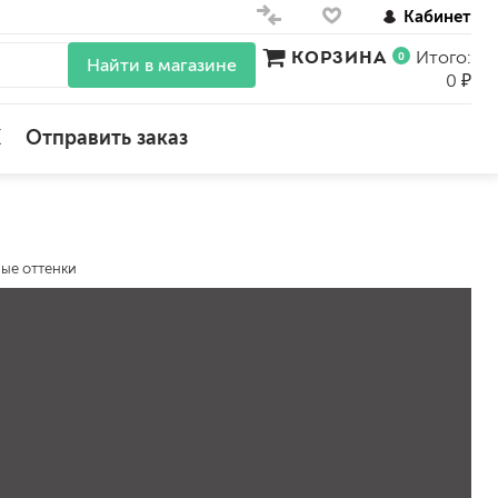
Кабинет
КОРЗИНА
Итого:
0
Найти в магазине
0 ₽
X
Отправить заказ
для стен
для потолков
ые оттенки
для обоев
влагостойкие
для кухонь и ванных комнат
колера, красители
моющиеся
краски для декора, патина
ные
мокрый шелк
е)
венецианские (эффект мрамора)