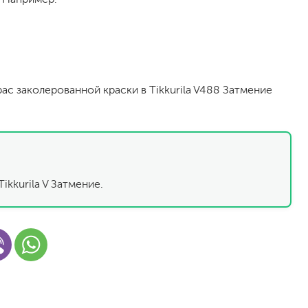
рас заколерованной краски в Tikkurila V488 Затмение
малярный флизелин
стеклообои под покраску
ikkurila V Затмение.
стеклохолст, паутинка
флизелиновые обои под покраску