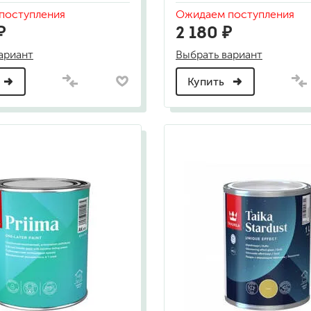
для мытья посуды
поступления
Ожидаем поступления
для стирки и ухода за тканями
₽
2 180 ₽
для ковров и текстильных изделий
специализированные чистящие средств
ариант
Выбрать вариант
универсальные чистящие средства
дезинфицирующие средства
Купить
гент