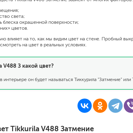
шпатели
вещения;
кельмы
ство света;
ленты
ь блеска окрашенной поверхности;
укрывные материалы
них» цветов.
абразивы
ьно влияет на то, как мы видим цвет на стене. Пробный вык
электроинструмент
смотреть на цвет в реальных условиях.
аккумуляторный инструмент
готовые
la V488 З какой цвет?
для дерева
сухие
в интерьере он будет называться Тиккурила "Затмение" или T
ки
ет Tikkurila V488 Затмение