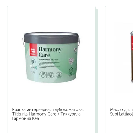
растворители, уайт-спир
средства от плесени
преобразователи ржавчи
удалители краски
средства от высолов и 
средства для снятия обо
смывка для эпоксидной 
очиститель силикона
удалитель наклеек
гидроизоляция
затирка для плитки
Клей для плитки
наливные полы, ровните
Краска интерьерная глубокоматовая
Масло для п
смеси для монтажа тепл
Tikkurila Harmony Care / Тиккурила
Supi Lattiao
Гармония Кэа
добавки в растворы
штукатурки