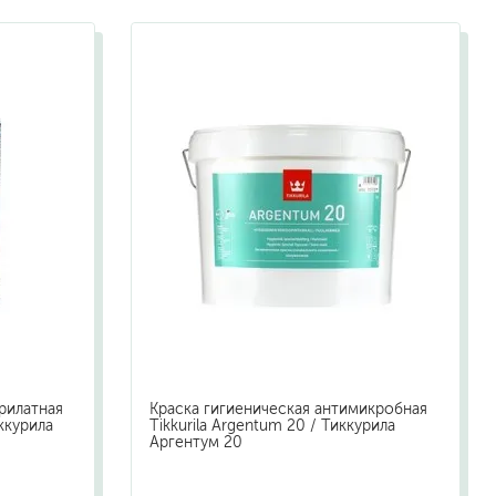
жидкие гвозди
для обоев
для паркета и напольных покрытий
пва и для древесины
термостойкие
пено-клеи
контактные
эпоксидные
клеи-геметики
автоэмали
аэрозольные смазки
полироли для пластика
очистители салона
крилатная
Краска гигиеническая антимикробная
очистители двигателя
иккурила
Tikkurila Argentum 20 / Тиккурила
Аргентум 20
очистители тормозов
хов