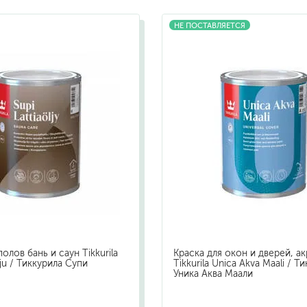
бытовая
НЕ ПОСТАВЛЯЕТСЯ
ит, ацетон
профессиональная
очистители
ны
огнестойкая
цемента
ев
затирки
для комплексной уборки помещений
для мытья и ухода за полами
для кухни
ли
для ванной комнаты
олов бань и саун Tikkurila
Краска для окон и дверей, а
оизоляции
для сантехники
lju / Тиккурила Супи
Tikkurila Unica Akva Maali / Т
Уника Аква Маали
для стекол и зеркал
для ароматизации и нейтрализации запа