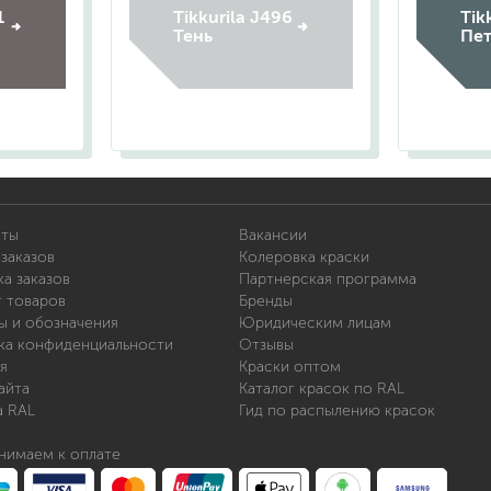
1
Tikkurila J496
Tik
Тень
Пе
иты
Вакансии
заказов
Колеровка краски
а заказов
Партнерская программа
т товаров
Бренды
ы и обозначения
Юридическим лицам
ка конфиденциальности
Отзывы
я
Краски оптом
айта
Каталог красок по RAL
а RAL
Гид по распылению красок
нимаем к оплате