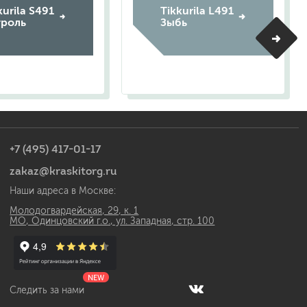
kurila S491
Tikkurila L491
троль
Зыбь
+7 (495) 417-01-17
zakaz@kraskitorg.ru
Наши адреса в Москве:
Молодогвардейская, 29, к. 1
МО, Одинцовский г.о., ул. Западная, стр. 100
NEW
Следить за нами