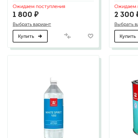
гидропломбы
Ожидаем поступления
Ожидаем 
1 800 ₽
2 300 
Выбрать вариант
Выбрать в
Купить
Купить
краски для штукатурки
эмали для металла
грунтовки
пропитки для древесины
противогололедный реа
пены и клеи