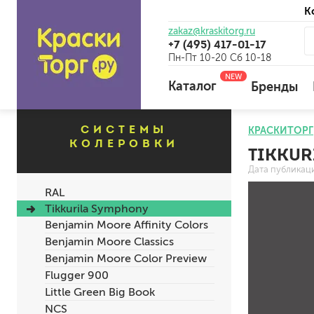
К
zakaz@kraskitorg.ru
+7 (495) 417-01-17
Пн-Пт 10-20 Сб 10-18
NEW
Каталог
Бренды
СИСТЕМЫ
КРАСКИТОРГ
КОЛЕРОВКИ
TIKKUR
для наружных работ
Дата публикац
для внутренних работ
RAL
универсальные
Tikkurila Symphony
огнебиозащитные
Benjamin Moore Affinity Colors
отбеливающие
Benjamin Moore Classics
Benjamin Moore Color Preview
Flugger 900
универсальные
Little Green Big Book
бетоноконтакт и для сл
NCS
для древесины