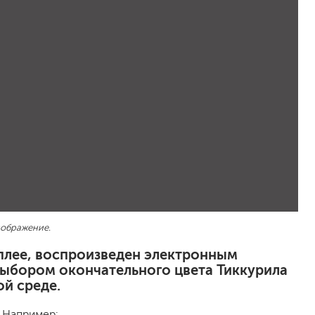
песок (эффект песчаных вихрей)
декоративная шпаклевка
травертин, карта мира, арт-бетон
кракелюрные лаки (эффект трещин)
защитные составы, воски, лессировки
шуба
камешковая
короед
мраморная крошка
фактурные краски
для металла (по ржавчине)
зображение.
ПФ-115
эмали универсальные
сплее, воспроизведен электронным
краски универсальные
выбором окончательного цвета Тиккурила
резиновая краска
ой среде.
аэрозольные (в баллончиках)
. Например: