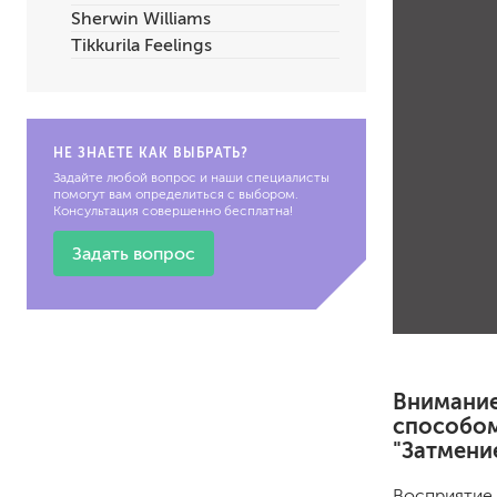
Sherwin Williams
по металлу
Tikkurila Feelings
антикорозийные
под декоративные штука
для гипсокартона
под штукатурку
НЕ ЗНАЕТЕ КАК ВЫБРАТЬ?
Задайте любой вопрос и наши специалисты
помогут вам определиться с выбором.
Консультация совершенно бесплатна!
Задать вопрос
для паркета и деревянно
для стен, потолков
для мебели
яхтные
Внимание
для бани и сауны
способом
для бетона и камня
"Затмени
масла для внутренних ра
масла для террас и нару
Восприятие 