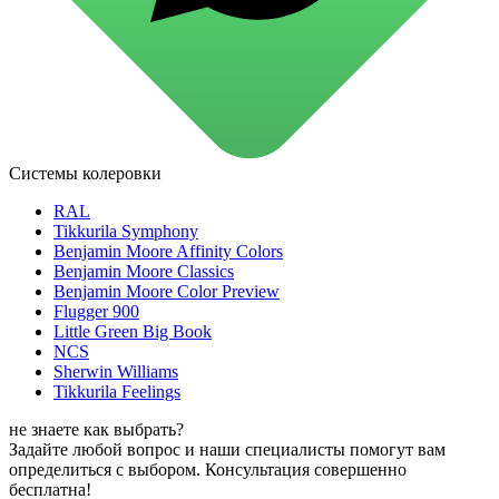
для стекол и зеркал
для ароматизации и нейтрализации запахов
для мытья посуды
для стирки и ухода за тканями
для ковров и текстильных изделий
специализированные чистящие средства
универсальные чистящие средства
дезинфицирующие средства
Системы колеровки
Автохимия и автокосметика
автоэмали
RAL
аэрозольные смазки
Tikkurila Symphony
полироли для пластика
Benjamin Moore Affinity Colors
очистители салона
Benjamin Moore Classics
очистители двигателя
Benjamin Moore Color Preview
очистители тормозов
Flugger 900
Материалы для зимних работ
Little Green Big Book
краски для штукатурки
NCS
эмали для металла
Sherwin Williams
грунтовки
Tikkurila Feelings
пропитки для древесины
противогололедный реагент
не знаете как выбрать?
пены и клеи
Задайте любой вопрос и наши специалисты помогут вам
Новинки
определиться с выбором. Консультация совершенно
бесплатна!