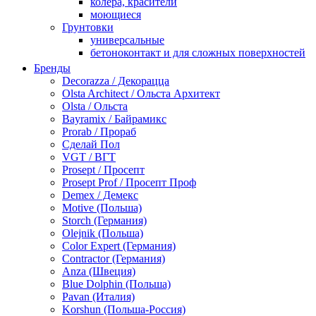
колера, красители
моющиеся
Грунтовки
универсальные
бетоноконтакт и для сложных поверхностей
для древесины
Бренды
по металлу
Decorazza / Декорацца
антикорозийные
Olsta Architect / Ольста Архитект
под декоративные штукатурки
Olsta / Ольста
для гипсокартона
Bayramix / Байрамикс
под штукатурку
Prorab / Прораб
Герметик
Сделай Пол
акриловые
VGT / ВГТ
силиконовые универсальные, нейтральные
Prosept / Просепт
силиконовые санитарные (антигрибковые)
Prosept Prof / Просепт Проф
шовные для срубов
Demex / Демекс
для кровли
Motive (Польша)
для каминов
Storch (Германия)
полиуретановые
Olejnik (Польша)
Декоративные штукатурки и краски
Color Expert (Германия)
краски для декора, патина
Contractor (Германия)
мокрый шелк
Anza (Швеция)
венецианские (эффект мрамора)
Blue Dolphin (Польша)
песок (эффект песчаных вихрей)
Pavan (Италия)
декоративная шпаклевка
Korshun (Польша-Россия)