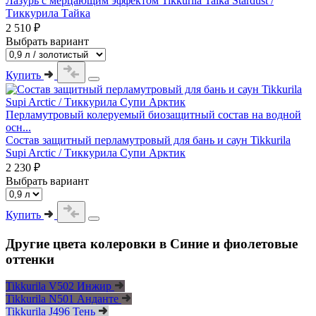
Лазурь с мерцающим эффектом Tikkurila Taika Stardust /
Тиккурила Тайка
2 510 ₽
Выбрать вариант
Купить
Перламутровый колеруемый биозащитный состав на водной
осн...
Состав защитный перламутровый для бань и саун Tikkurila
Supi Arctic / Тиккурила Супи Арктик
2 230 ₽
Выбрать вариант
Купить
Другие цвета колеровки в Синие и фиолетовые
оттенки
Tikkurila V502 Инжир
Tikkurila N501 Анданте
Tikkurila J496 Тень