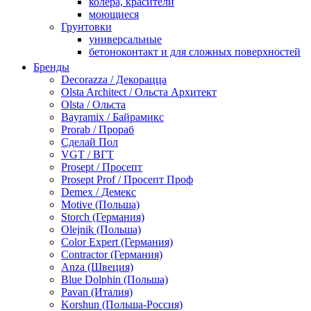
колера, красители
моющиеся
Грунтовки
универсальные
бетоноконтакт и для сложных поверхностей
для древесины
Бренды
по металлу
Decorazza / Декорацца
антикорозийные
Olsta Architect / Ольста Архитект
под декоративные штукатурки
Olsta / Ольста
для гипсокартона
Bayramix / Байрамикс
под штукатурку
Prorab / Прораб
Герметик
Сделай Пол
акриловые
VGT / ВГТ
силиконовые универсальные, нейтральные
Prosept / Просепт
силиконовые санитарные (антигрибковые)
Prosept Prof / Просепт Проф
шовные для срубов
Demex / Демекс
для кровли
Motive (Польша)
для каминов
Storch (Германия)
полиуретановые
Olejnik (Польша)
Декоративные штукатурки и краски
Color Expert (Германия)
краски для декора, патина
Contractor (Германия)
мокрый шелк
Anza (Швеция)
венецианские (эффект мрамора)
Blue Dolphin (Польша)
песок (эффект песчаных вихрей)
Pavan (Италия)
декоративная шпаклевка
Korshun (Польша-Россия)