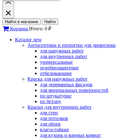
Найти в магазине
Найти
Корзина
Итого: 0 ₽
Каталог
new
Антисептики и пропитки для древесины
для наружных работ
для внутренних работ
универсальные
огнебиозащитные
отбеливающие
Краска для наружных работ
для деревянных фасадов
для минеральных поверхностей
по штукатурке
по бетону
Краски для внутренних работ
для стен
для потолков
для обоев
влагостойкие
для кухонь и ванных комнат