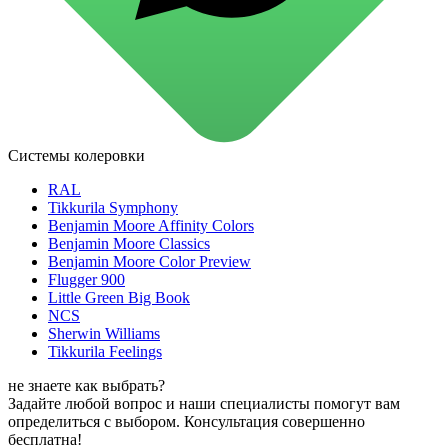
для стекол и зеркал
для ароматизации и нейтрализации запахов
для мытья посуды
для стирки и ухода за тканями
для ковров и текстильных изделий
специализированные чистящие средства
универсальные чистящие средства
дезинфицирующие средства
Системы колеровки
Автохимия и автокосметика
автоэмали
RAL
аэрозольные смазки
Tikkurila Symphony
полироли для пластика
Benjamin Moore Affinity Colors
очистители салона
Benjamin Moore Classics
очистители двигателя
Benjamin Moore Color Preview
очистители тормозов
Flugger 900
Материалы для зимних работ
Little Green Big Book
краски для штукатурки
NCS
эмали для металла
Sherwin Williams
грунтовки
Tikkurila Feelings
пропитки для древесины
противогололедный реагент
не знаете как выбрать?
пены и клеи
Задайте любой вопрос и наши специалисты помогут вам
Новинки
определиться с выбором. Консультация совершенно
бесплатна!