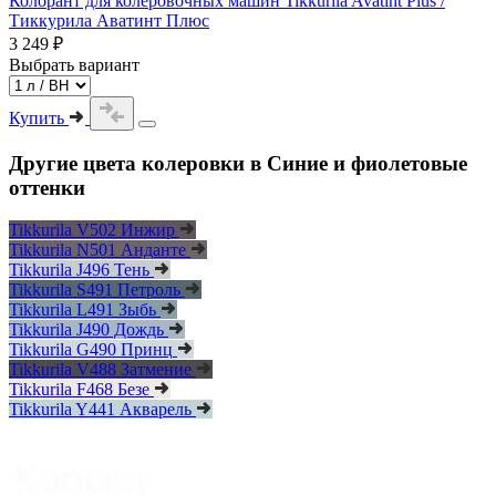
Колорант для колеровочных машин Tikkurila Avatint Plus /
Тиккурила Аватинт Плюс
3 249 ₽
Выбрать вариант
Купить
Другие цвета колеровки в Синие и фиолетовые
оттенки
Tikkurila V502 Инжир
Tikkurila N501 Анданте
Tikkurila J496 Тень
Tikkurila S491 Петроль
Tikkurila L491 Зыбь
Tikkurila J490 Дождь
Tikkurila G490 Принц
Tikkurila V488 Затмение
Tikkurila F468 Безе
Tikkurila Y441 Акварель