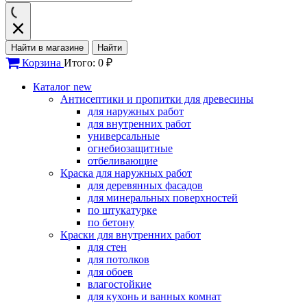
Найти в магазине
Найти
Корзина
Итого: 0 ₽
Каталог
new
Антисептики и пропитки для древесины
для наружных работ
для внутренних работ
универсальные
огнебиозащитные
отбеливающие
Краска для наружных работ
для деревянных фасадов
для минеральных поверхностей
по штукатурке
по бетону
Краски для внутренних работ
для стен
для потолков
для обоев
влагостойкие
для кухонь и ванных комнат