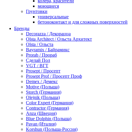
колера, красители
моющиеся
Грунтовки
универсальные
бетоноконтакт и для сложных поверхностей
для древесины
Бренды
по металлу
Decorazza / Декорацца
антикорозийные
Olsta Architect / Ольста Архитект
под декоративные штукатурки
Olsta / Ольста
для гипсокартона
Bayramix / Байрамикс
под штукатурку
Prorab / Прораб
Герметик
Сделай Пол
акриловые
VGT / ВГТ
силиконовые универсальные, нейтральные
Prosept / Просепт
силиконовые санитарные (антигрибковые)
Prosept Prof / Просепт Проф
шовные для срубов
Demex / Демекс
для кровли
Motive (Польша)
для каминов
Storch (Германия)
полиуретановые
Olejnik (Польша)
Декоративные штукатурки и краски
Color Expert (Германия)
краски для декора, патина
Contractor (Германия)
мокрый шелк
Anza (Швеция)
венецианские (эффект мрамора)
Blue Dolphin (Польша)
песок (эффект песчаных вихрей)
Pavan (Италия)
декоративная шпаклевка
Korshun (Польша-Россия)