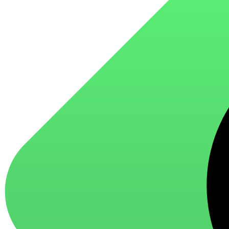
для стекол и зеркал
для ароматизации и нейтрализации запахов
для мытья посуды
для стирки и ухода за тканями
для ковров и текстильных изделий
специализированные чистящие средства
универсальные чистящие средства
дезинфицирующие средства
Автохимия и автокосметика
автоэмали
аэрозольные смазки
полироли для пластика
очистители салона
очистители двигателя
очистители тормозов
Материалы для зимних работ
краски для штукатурки
эмали для металла
грунтовки
пропитки для древесины
противогололедный реагент
пены и клеи
Новинки