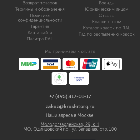
Возврат товаров
Бренды
Термины и обозначения
Юридическим лицам
Политика
Отзывы
конфиденциальности
Краски оптом
Гарантия
Каталог красок по RAL
Карта сайта
Гид по распылению красок
Палитра RAL
Мы принимаем к оплате
+7 (495) 417-01-17
zakaz@kraskitorg.ru
Наши адреса в Москве:
Молодогвардейская, 29, к. 1
МО, Одинцовский г.о., ул. Западная, стр. 100