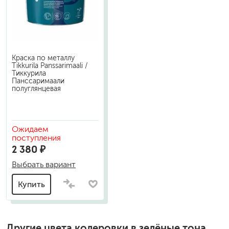
Краска по металлу
Tikkurila Panssarimaali /
Тиккурила
Панссаримаали
полуглянцевая
Ожидаем
поступления
2 380 ₽
Выбрать вариант
Купить
Другие цвета колеровки в зелёные тона